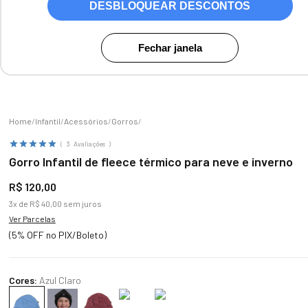
DESBLOQUEAR DESCONTOS
Fechar janela
Zoom
Infantil
Acessórios
Gorros
3
Avaliações
Gorro Infantil de fleece térmico para neve e inverno
R$
120
,
00
3
x de
R$
40
,
00
sem juros
Ver Parcelas
(5% OFF no PIX/Boleto)
Cores:
Azul Claro