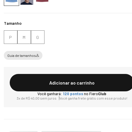
Tamanho
P
M
G
Guia de tamanhos
Adicionar ao carrinho
Você ganhará:
120
pontos
no Fiero
Club
3
x de
R$
40
,
00
sem juros
Você ganha frete grátis com esse produto!