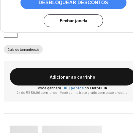
DESBLOQUEAR DESCONTOS
Tamanho
Fechar janela
U
Guia de tamanhos
Adicionar ao carrinho
Você ganhará:
100
pontos
no Fiero
Club
2
x de
R$
50
,
00
sem juros
Você ganha frete grátis com esse produto!