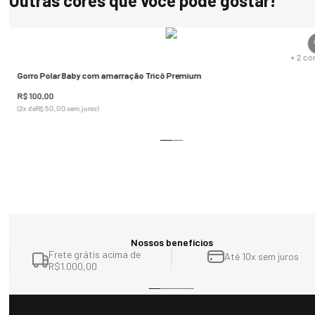
Outras cores que você pode gostar!
de receber o selo “carbono zero”.
s
+
2
co
Gorro Polar Baby com amarração Tricô Premium
R$
100
,
00
(
2
x de
R$
50
,
00
sem juros)
Nossos benefícios
Frete grátis acima de
Até 10x sem juros
R$1.000,00