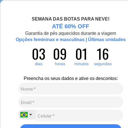
Chegou a nova coleção Alma Viajante, conheça aqui
SEMANA DAS BOTAS PARA NEVE!
0
Zoom
ATÉ 60% OFF
Garantia de pés aquecidos durante a viagem
Opções femininas e masculinas | Últimas unidades
03
09
01
16
Infantil
Acessórios
Gorros
1
Avaliação
dias
horas
minutos
segundos
Gorro Polar Baby com amarração Tricô Premium
R$
100
,
00
Preencha os seus dados e ative os descontos:
2
x de
R$
50
,
00
sem juros
Ver Parcelas
(5% OFF no PIX/Boleto)
Cores:
Azul Marinho