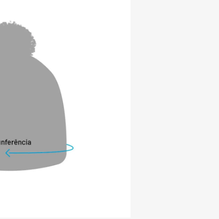
SSUI SELO GHG PROTOCOL E CARBONO 
este produto conta com uma avaliação 
oporcionar qualidade, resistência, 
forto. Além disso, há um grande cuidado 
 do meio ambiente e os impactos 
vendo atividades que envolvem manter 
ativa e de reflorestamento. Por isso, 
a do Programa Brasileiro GhG Protocol – 
tivo de Emissões de Gases de Efeito 
ceber o selo “carbono zero”.