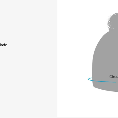
ESSE PRODUTO PO
ZERO:

A matéria-prima d
criteriosa para pr
durabilidade e con
com a preservação
ambientais, envol
áreas de floresta n
possui o Selo Prat
dade
Inventário Corpora
Estufa, além de re