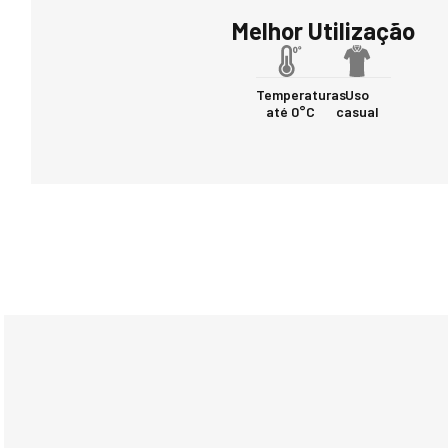
Melhor Utilização
Temperaturas
Uso
até 0°C
casual