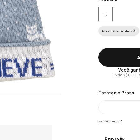
U
Guia de tamanhos
A
Você gan
1
x de
R$
60
,
00
s
Não sei meu CEP
Descrição