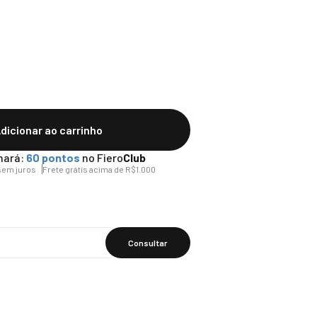
dicionar ao carrinho
hará:
60
pontos
no Fiero
Club
em juros
Frete grátis acima de R$1.000
Calcular O
Frete