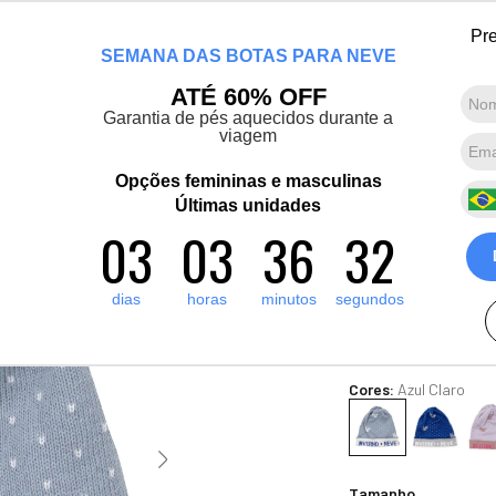
 bem-vinda(o), Viajante de Inverno! Mais de 1400 produtos para o inverno e
Pre
SEMANA DAS BOTAS PARA NEVE
Marcas convidadas
Promoções
Destaques
Sobre nós
ATÉ 60% OFF
Garantia de pés aquecidos durante a
viagem
Termos mais buscados
1
º
artic pro
Opções femininas e masculinas
Gorro Baby 
2
º
Últimas unidades
pantufa
1
A
03
03
36
32
3
º
grenoble
R$
60
,
00
1
x de
R$
60
,
00
sem juro
4
º
bota forrada
dias
horas
minutos
segundos
Ver Parcelas
5
º
polar extreme 5 1
(5% OFF no PIX/Bolet
Cores:
Azul Claro
Tamanho