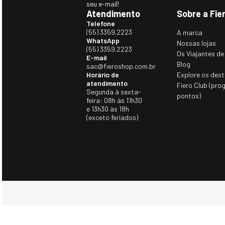
seu e-mail!
Atendimento
Sobre a Fie
Telefone
(55) 3359.2223
A marca
WhatsApp
Nossas lojas
(55) 3359.2223
Os Viajantes de
E-mail
Blog
sac@fieroshop.com.br
Horário de
Explore os dest
atendimento
Fiero Club (pro
Segunda à sexta-
pontos)
feira: 08h às 11h30
e 13h30 às 18h
(exceto feriados)