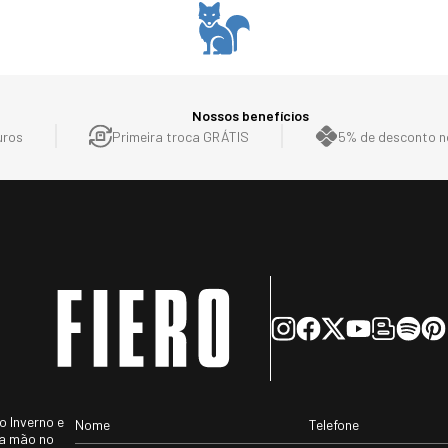
Nossos benefícios
uros
Primeira troca GRÁTIS
5% de desconto no
 Inverno e
ra mão no