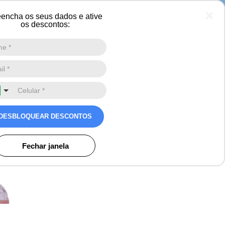
 neve
encha os seus dados e ative
os descontos:
Digite a sua busca aqui
0
Snow Fox Tricô Premium
valiação
DESBLOQUEAR DESCONTOS
s
Fechar janela
o)