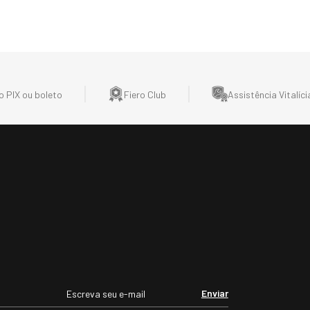
 PIX ou boleto
Fiero Club
Assistência Vitalíci
Enviar