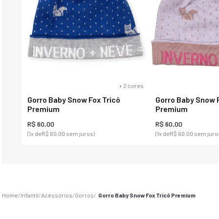
+
2
cores
Gorro Baby Snow Fox Tricô
Gorro Baby Snow F
Premium
Premium
R$
60
,
00
R$
60
,
00
(
1
x de
R$
60
,
00
sem juros)
(
1
x de
R$
60
,
00
sem juro
Infantil
Acessórios
Gorros
Gorro Baby Snow Fox Tricô Premium