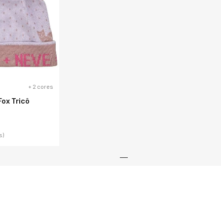
+
2
cores
ox Tricô
s)