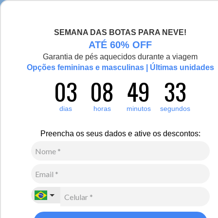
Seja bem-vinda(o), Viajante de Inverno!
SEMANA DAS BOTAS PARA NEVE!
0
Zoom
ATÉ 60% OFF
Garantia de pés aquecidos durante a viagem
Opções femininas e masculinas | Últimas unidades
03
08
49
33
Infantil
Acessórios
Gorros
1
Avaliação
dias
horas
minutos
segundos
Gorro Polar Baby com amarração Tricô Premium
R$
100
,
00
Preencha os seus dados e ative os descontos:
2
x de
R$
50
,
00
sem juros
Ver Parcelas
(5% OFF no PIX/Boleto)
Cores:
Rosa