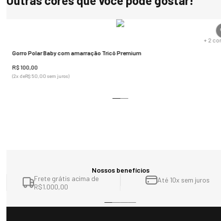
Outras cores que você pode gostar!
Inventário Corporativo de Emissões de Gases de Efeito Estufa, além 
de receber o selo “carbono zero”.
s
+
2
co
Gorro Polar Baby com amarração Tricô Premium
R$
100
,
00
(
2
x de
R$
50
,
00
sem juros)
Nossos benefícios
Frete grátis acima de
Até 10x sem juros
R$1.000,00