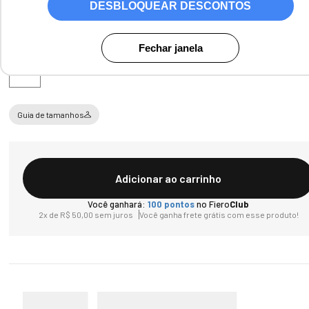
DESBLOQUEAR DESCONTOS
Tamanho
Fechar janela
U
Guia de tamanhos
Adicionar ao carrinho
Você ganhará:
100
pontos
no Fiero
Club
2
x de
R$
50
,
00
sem juros
Você ganha frete grátis com esse produto!