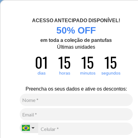
Chegou a nova coleção Alma Viajante, conheça aqui
ACESSO ANTECIPADO DISPONÍVEL!
0
Zoom
50% OFF
em toda a coleção de pantufas
Vídeo
Últimas unidades
01
15
15
15
Feminino
Acessórios
Gorros
1
Avaliação
Gorro Térmico Feminino Pompom Salzburg em Tricô
dias
horas
minutos
segundos
Heat Holders
Preencha os seus dados e ative os descontos:
R$
380
,
00
9
x de
R$
42
,
22
sem juros
Ver Parcelas
(5% OFF no PIX/Boleto)
Cores:
Vinho