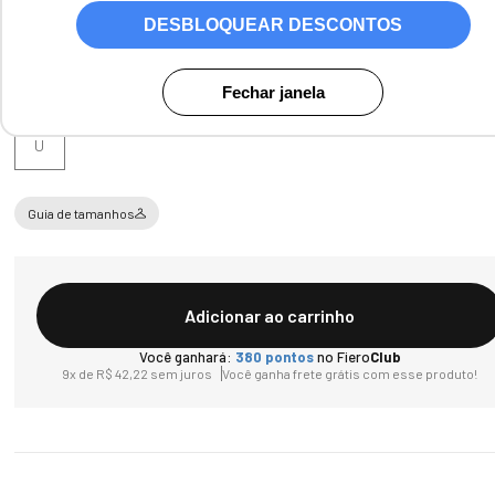
DESBLOQUEAR DESCONTOS
Fechar janela
Tamanho
U
Guia de tamanhos
Adicionar ao carrinho
Você ganhará:
380
pontos
no Fiero
Club
9
x de
R$
42
,
22
sem juros
Você ganha frete grátis com esse produto!