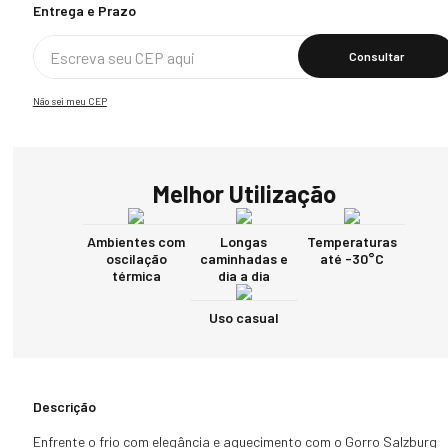
Calcular O Frete
Não sei meu CEP
Melhor Utilização
Ambientes com
Longas
Temperaturas
oscilação
caminhadas e
até -30°C
térmica
dia a dia
Uso casual
Descrição
Enfrente o frio com elegância e aquecimento com o Gorro Salzburg 