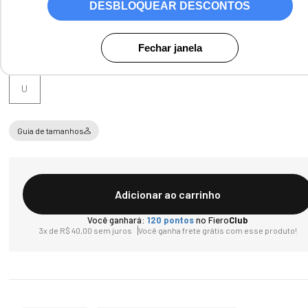
DESBLOQUEAR DESCONTOS
Fechar janela
Tamanho
U
Guia de tamanhos
Adicionar ao carrinho
Você ganhará:
120
pontos
no Fiero
Club
3
x de
R$
40
,
00
sem juros
Você ganha frete grátis com esse produto!