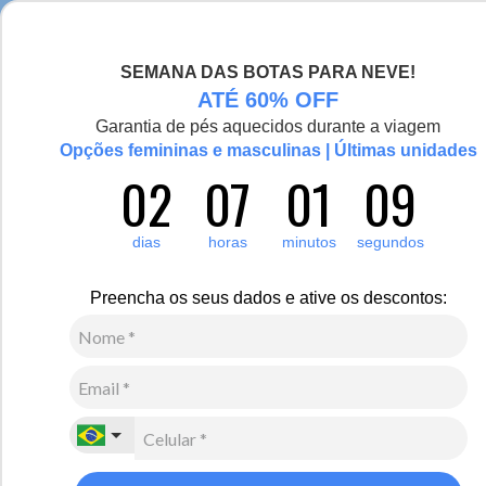
Chegou a nova coleção Alma Viajante, conheça aqui
SEMANA DAS BOTAS PARA NEVE!
0
Zoom
ATÉ 60% OFF
Garantia de pés aquecidos durante a viagem
Vídeo
Opções femininas e masculinas | Últimas unidades
02
07
01
09
Feminino
Acessórios
Gorros
8
Avaliações
dias
horas
minutos
segundos
Gorro em tricô Vielas com pompom
R$
120
,
00
Preencha os seus dados e ative os descontos:
3
x de
R$
40
,
00
sem juros
Ver Parcelas
(5% OFF no PIX/Boleto)
Cores:
Laranja