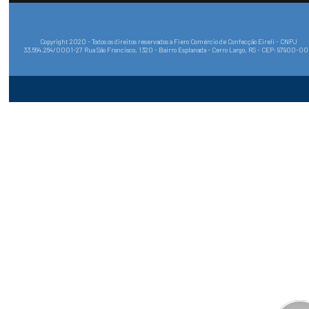
Copyright 2020 - Todos os direitos reservados a Fiero Comércio de Confecção Eireli - CNPJ
33.564.264/0001-27 Rua São Francisco, 1320 - Bairro Esplanada - Cerro Largo, RS - CEP: 97900-0