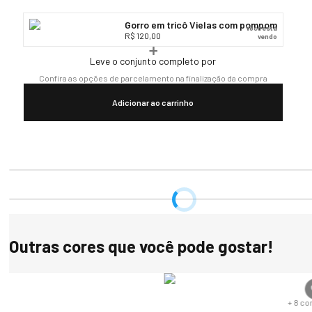
estilosa.

Tamanho: Único

Gorro em tricô Vielas com pompom
Você está
Gênero: Feminino

R$ 120,00
vendo
Modelo: Vielas

Composição: 100% acrílico
Leve o conjunto completo por
Confira as opções de parcelamento na finalização da compra
Adicionar ao carrinho
Outras cores que você pode gostar!
s
+
8
co