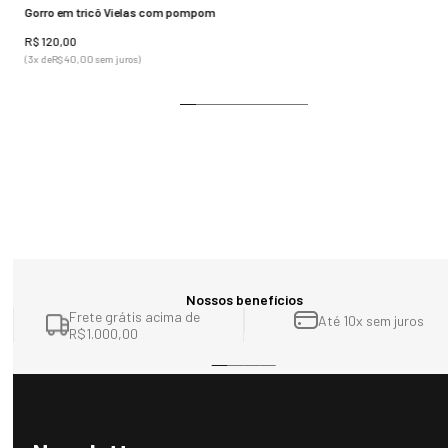
Gorro em tricô Vielas com pompom
R$
120
,
00
(
3
x de
R$
40
,
00
sem juros)
Nossos benefícios
Frete grátis acima de
Até 10x sem juros
R$1.000,00