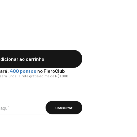
dicionar ao carrinho
ará:
400
pontos
no Fiero
Club
sem juros
Frete grátis acima de R$1.000
Calcular O
Frete