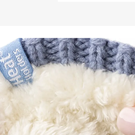
COMPOSIÇÃO: 93% Ac
*TOG (Thermal Over
independente onde
Heat Holders. Quan
capacidade do prod
CONHEÇA A MARCA 
Nós (FIERO) sempr
um estilo de vida 
sólidos. O nosso es
a família, viajar e
acreditamos que u
somente produtos,
fortificar o estilo
Partners é um segm
outras marcas que
FIERO, ou que de 
estilo de vida. O n
rigorosa curadoria
apresentar soment
ao nosso conceito.
