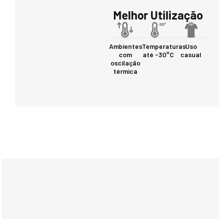
Melhor Utilização
Ambientes
Temperaturas
Uso
com
até -30°C
casual
oscilação
térmica