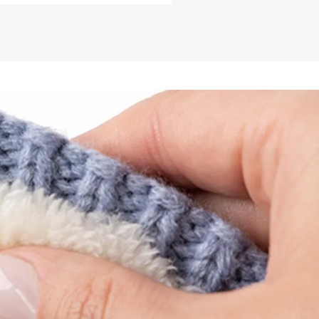
rílico, 6% Poliéster, 1% Elastano

all Grade) é um laboratório 
 são realizados os testes dos produtos 
to maior a classificação TOG, maior a 
uto manter o seu aquecimento.

HEAT HOLDERS e a FIERO Partners:

e acreditamos que uma marca é feita por 
marcante, por valores prósperos e 
tilo de vida é aproveitar o inverno, curtir 
 realmente viver a vida! Sempre 
ma empresa é muito mais do que 
 mas uma união de fatores que ajudam a 
 de vida criado pela marca. A FIERO 
ento criado com o intuito de agrupar 
 levam o mesmo estilo e propósito da 
alguma forma podem fortalecer o nosso 
osso time de especialistas do frio faz uma 
 de produtos e marcas, a fim de 
e os produtos que realmente interessam 
