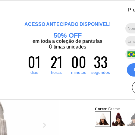
 bem-vinda(o), Viajante de Inverno! Mais de 1400 produtos para o inverno e
Pre
Marcas convidadas
Promoções
Destaques
Sobre nós
ACESSO ANTECIPADO DISPONÍVEL!
50% OFF
Termos mais buscados
em toda a coleção de pantufas
1
º
artic pro
Últimas unidades
Gorro térmi
01
21
00
31
2
º
pantufa
Cotswold em 
3
º
grenoble
R$
400
,
00
dias
horas
minutos
segundos
4
º
bota forrada
10
x de
R$
40
,
00
sem jur
Ver Parcelas
5
º
blusa tricô manga curta
(5% OFF no PIX/Bolet
Cores:
Creme