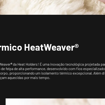
Heat Holders é um
Inglaterra. Inicia
tecidos e, com o p
desenvolver uma m
seus clientes! Após
desenvolvimento d
em 2008. Desde en
érmico HeatWeaver®
de pares de meias
seu portfólio de p
roupas. Este cresc
admiração de seus
aquecimento, conf
eaver® da Heat Holders! É uma inovação tecnológica projetada para
Holders estejam em
ro de felpa de alta performance, desenvolvido com fios especializ
o corpo, proporcionando um isolamento térmico excepcional. Além dis
inverno.
eçam aquecidas por mais tempo.