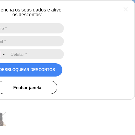
 neve
encha os seus dados e ative
os descontos:
Digite a sua busca aqui
0
co feminino pompom
tricô heat holders
DESBLOQUEAR DESCONTOS
os
Fechar janela
o)