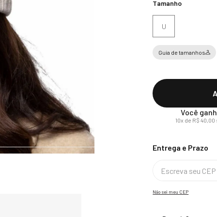
Tamanho
U
Guia de tamanhos
A
Você ganh
10
x de
R$
40
,
00
Não sei meu CEP