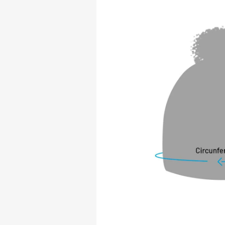
acolhedor, o Gorro
de ocasiões, desde
livre. Sua cor cre
que ele se integre
elevando o estilo 
que o inverno comp
agora o Gorro Cot
e bem-estar durant
PRINCIPAIS CARAC
* Este produto é d
tecnologia japone
desempenho de isol
umidade e torná-lo 
* A lã é produzida
avançada, o que fa
* O processo de e
de ar no interior 
aquecimento e conf
proporcionar um to