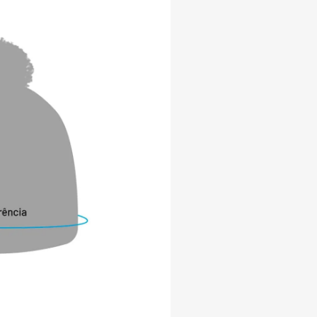
 Cotswold é perfeito para uma variedade 
 um passeio casual até aventuras ao ar 
me suave e seu design prático permitem 
 facilmente a qualquer guarda-roupa, 
enquanto mantém o calor. Não permita 
rometa seu conforto ou estilo. Adquira 
swold e desfrute do melhor em elegância 
e toda a estação.

TERÍSTICAS:

esenvolvido com um fio térmico com 
sa, que proporciona um ótimo 
amento térmico, além de expelir 
respirável e macio.

 com inovadora tecnologia de tricotagem 
vorece a retenção de ar do produto.

scovação interna maximiza a quantidade 
de cada meia para garantir muito 
orto durante o dia inteiro, além de 
que macio e suave para a sua pele.
