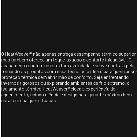
O HeatWeaver® não apenas entrega desempenho térmico superior,
mas também oferece um toque luxuoso e conforto inigualável. O
acabamento confere uma textura aveludada e suave contra a pele,
tornando os produtos com essa tecnologia ideais para quem busc
proteção térmica sem abrir mão de conforto. Seja enfrentando
invernos rigorosos ou explorando ambientes de frio extremo, o
isolamento térmico HeatWeaver® eleva a experiência de
aquecimento, unindo ciência e design para garantir máximo bem-
estar em qualquer situação.