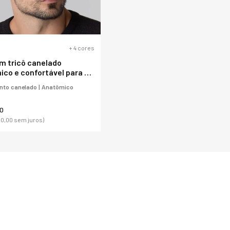
eminina para neve Forrada
Balaclava Térmica 4 em 1 de
natural Rukka Zipper
fleece para neve e frio extremo
2107
Power
, 00
R$ 380, 00
 111,50
sem juros)
(9
x de
R$ 42,22
sem juros)