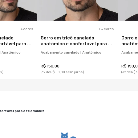
eira forrada
Sapatilha Unissex Petrópolis
Bota F
 Vancouver
Forro em tecido Ref.:425
em lã 
Ref.:2
R$ 160,00
R$ 1.115
R$ 320,00
s)
(4
x de
R$ 40,00
sem juros)
(10
x de
R$