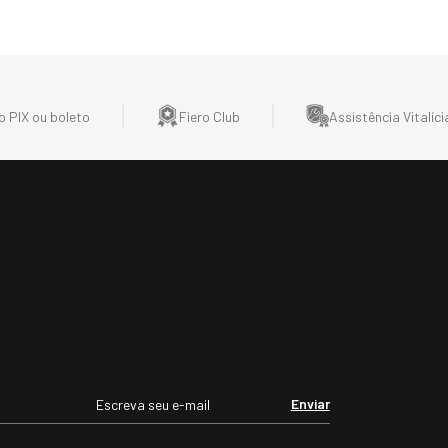
érmica Masculina para
Protetor de Orelha em fleece