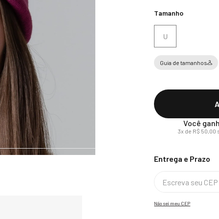
Tamanho
U
Guia de tamanhos
A
Você ganh
3
x de
R$
50
,
00
Não sei meu CEP