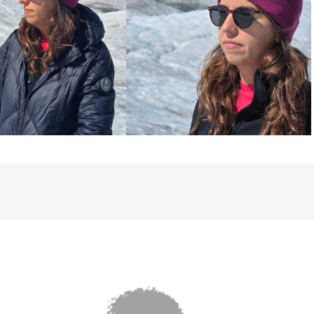
or vibrante e cativante destaca-se em 
roporcionando um toque de estilo único e 
estética, o Gorro Valdez é leve e 
-se um companheiro indispensável no seu 
as viagens de inverno. Com composição 
 garante a qualidade excepcional desse 
onando conforto e estilo a cada uso.

ara enfrentar o inverno com confiança e 
uas da cidade ou em uma aventura na 
ez estará ao seu lado, mantendo você 
a. Sua essência atemporal e versátil 
ja combinado com diversos looks, 
ue de elegância e personalidade à sua 