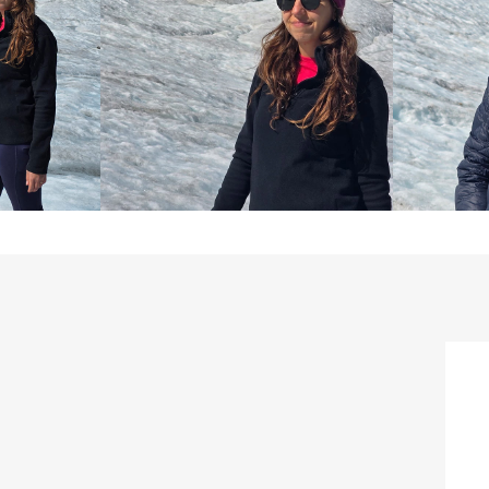
seu visual. Essa c
meio ao inverno, p
personalidade.

Além da sua beleza 
durável, tornando
dia a dia e nas su
100% acrílico, ele
acessório, proporci
Esteja preparado p
estilo. Seja nas r
neve, o Gorro Vald
aquecida e estilos
permite que ele se
adicionando um toq
jornada.

Tamanho: Único

Gênero: Unissex

Modelo: Valdez
