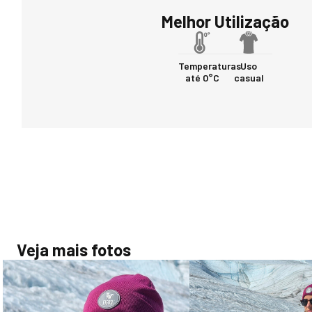
Melhor Utilização
Temperaturas
Uso
até 0°C
casual
Veja mais fotos