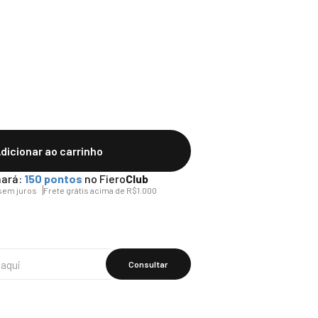
dicionar ao carrinho
ará:
150
pontos
no Fiero
Club
sem juros
Frete grátis acima de R$1.000
Calcular O
Frete