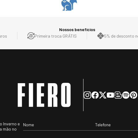
s
asculino
Casaco Térmico Masculino
Bota T