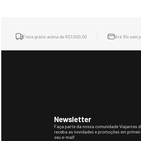
Sugestões dos Viajante
-15%
Jaqueta Masculina puffer Puerto
Casaco Térmico M