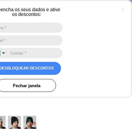
encha os seus dados e ative
os descontos:
Digite a sua busca aqui
0
cô canelado anatômico e
ara o frio Valdez
DESBLOQUEAR DESCONTOS
valiação
s
Fechar janela
o)