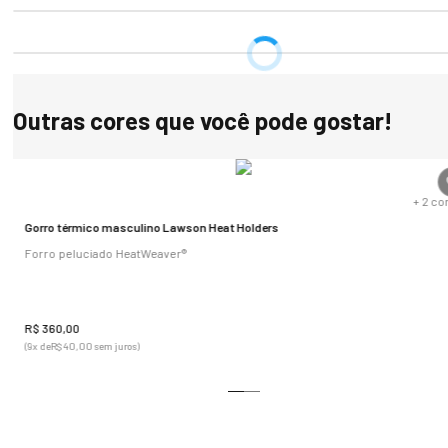
Equipado com tecnologia avançada, este gorro não apenas mantém
sua cabeça aquecida, mas também permite uma respirabilidade 
excepcional, garantindo conforto ao longo do dia. Seu forro interno 
macio proporciona um toque de luxo e suavidade, enquanto o 
Outras cores que você pode gostar!
acabamento em ribana assegura um ajuste perfeito e seguro.

Com um índice de isolamento térmico de 4.7, este gorro oferece uma 
proteção excepcional contra o frio, tornando-o perfeito para 
s
+
2
co
aventuras ao ar livre ou para o uso diário na cidade. Seja qual for a 
atividade, o gorro Lawson é o parceiro ideal para mantê-lo aquecido
Gorro térmico masculino Lawson Heat Holders
e estiloso durante toda a estação fria.

Forro peluciado HeatWeaver®
Tecnologias: FIO HEAT HOLDERS™ / FORRO HEATWEAVER™

R$
PRINCIPAIS CARACTERÍSTICAS:

360
,
00
(
9
x de
R$
40
,
00
sem juros)
* O gorro é desenvolvido com um fio térmico especial, que 
proporciona um ótimo isolamento térmico através de suas 
propriedades que expelem a umidade.

* A flexibilidade e elasticidade do produto é garantida com a ribana, 
que permite que o gorro faça o contorno em torno de sua cabeça de 