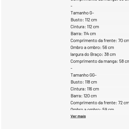
-
Tamanho G-
Busto: 112 cm
Cintura: 112 cm
Barra: 114 cm
Comprimento da frente: 70 c
Ombro a ombro: 56 cm
largura do Braço: 38 cm
Comprimento da manga: 58 c
-
Tamanho GG-
Busto: 118 cm
Cintura: 116 cm
Barra: 120 cm
Comprimento da frente: 72 c
Ombro a ombro: 59 cm
largura do Braço: 40 cm
Ver mais
Comprimento da manga: 60 c