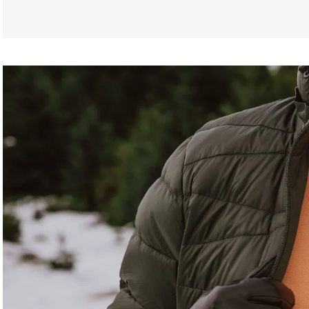
-
Tamanho XG-
Busto: 120 cm
Cintura: 118 cm
Barra: 120 cm
Comprimento da frente: 74 c
Ombro a ombro: 62 cm
largura do Braço: 42 cm
Comprimento da manga: 61 cm