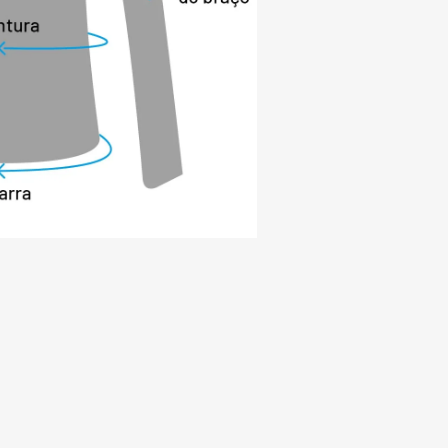
USTENTABILIDADE: Priorizando o ciclo 
envolvimento de tecnologias e 
is, o tecido deste produto é resultado 
s, com a utilização de recursos naturais 
. O padrão de qualidade é alcançado 
implementadas, como acompanhamento 
imento especial, modernos testes de 
utros. Isso resulta em um excelente 
do ainda a sustentabilidade. Os fios e 
usadas atendem a certificação OEKO-
a Bluesign, em conformidade com a Lista 
stritas (RSL), seguindo as normas 
eias. Outras ações são as auditorias 
acionais e o seguimento dos critérios da 
tem maior agilidade, eficiência, 
 precisão no processo de validação de 
s para atendimento às cadeias de 
 Além de ser um cuidado com o meio 
contribui para menor risco de causar 
 cancerígenos.