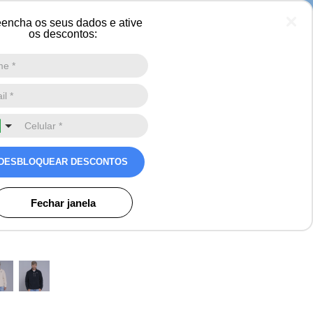
encha os seus dados e ative
os descontos:
Digite a sua busca aqui
0
co Masculino Expedition
rio Meio Zíper Original
DESBLOQUEAR DESCONTOS
os
Fechar janela
o)