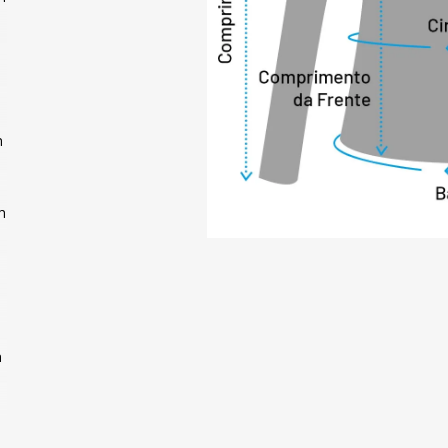
CERTIFICADOS DE S
sustentável no des
inovações ambienta
de processos limpo
de forma eficiente
graças às ações 
m
de qualidade, ting
qualidade, entre o
material, garantin
m
matérias-primas 
TEX 100 e/ou norm
de Substâncias Re
americanas e europ
nacionais e intern
NATIFIC, que garan
sustentabilidade e
m
aprovação de core
suprimento global.
ambiente, também 
m
alergias e não são