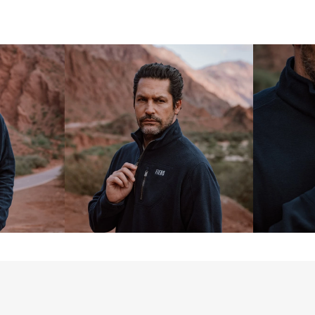
Confeccionado em t
Expedition retém o
mantém o corpo sec
proporcionando co
camada intermediá
peça única em dias 
Com proteção UV 5
odores e resistência
um aliado indispens
esportes de invern
temperaturas.

A Linha Sense Flee
térmico (gramatura 
Power (270). Este p
ele tem ótimo equil
proteção térmica. 
Sense Fleece, ele 
linha Lite, porém 