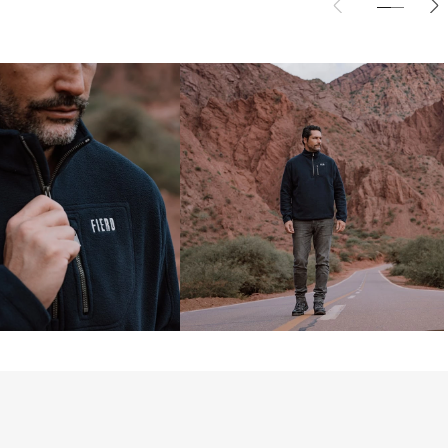
ecido fleece de engenharia térmica, o 
 calor corporal, expulsa a umidade e 
o e aquecido. Seu toque é macio e leve, 
nforto durante todo o uso — seja como 
ria em composições para neve ou como 
frios.

0+, ação antibacteriana, controle de 
 a bolinhas (anti-pilling), esse fleece é 
ável para o frio. Ideal para neve, 
o e roteiros intensos em baixas 
ce é dividida em 3 níveis de isolamento 
do tecido): Lite (150), Original (180) e 
roduto é Sense Fleece Original, ou seja, 
íbrio entre a flexibilidade, conforto e 
Por ser a opção intermediária da linha 
proporciona mais proteção térmica que a 
não proporciona tanto isolamento 