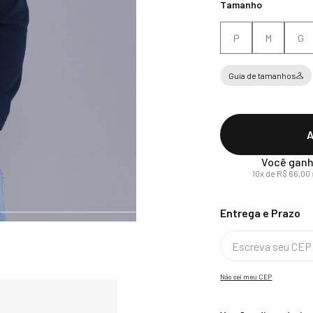
Tamanho
P
M
G
Guia de tamanhos
A
Você ganh
10
x de
R$
66
,
00
Não sei meu CEP