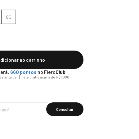
GG
dicionar ao carrinho
ará:
660
pontos
no Fiero
Club
sem juros
Frete grátis acima de R$1.000
Calcular O
Frete