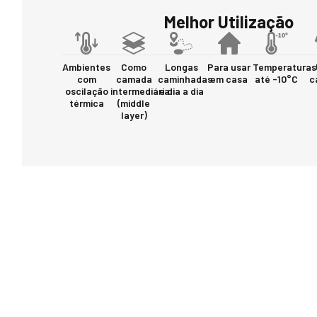
Melhor Utilização
Ambientes
Como
Longas
Para usar
Temperaturas
com
camada
caminhadas
em casa
até -10°C
c
oscilação
intermediária
e dia a dia
térmica
(middle
layer)