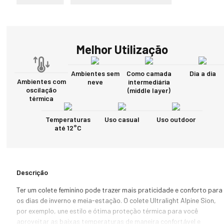
Melhor Utilização
Ambientes sem
Como camada
Dia a dia
Ambientes com
neve
intermediária
oscilação
(middle layer)
térmica
Temperaturas
Uso casual
Uso outdoor
até 12°C
Descrição
Ter um colete feminino pode trazer mais praticidade e conforto para 
os dias de inverno e meia-estação. O colete Ultralight Alpine Sion, 
por exemplo, une estilo e ótima proteção térmica para você 
aproveitar as baixas temperaturas de maneira confortável e 