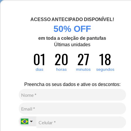
Chegou a nova coleção Alma Viajante, conheça aqui
ACESSO ANTECIPADO DISPONÍVEL!
0
Zoom
50% OFF
em toda a coleção de pantufas
Vídeo
Últimas unidades
01
20
27
18
Feminino
Vestuário
Coletes
13
Avaliações
Colete Feminino puffer Sion Ultralight Alpine
dias
horas
minutos
segundos
R$
700
,
00
Preencha os seus dados e ative os descontos:
10
x de
R$
70
,
00
sem juros
Ver Parcelas
(5% OFF no PIX/Boleto)
Cores:
Carmim