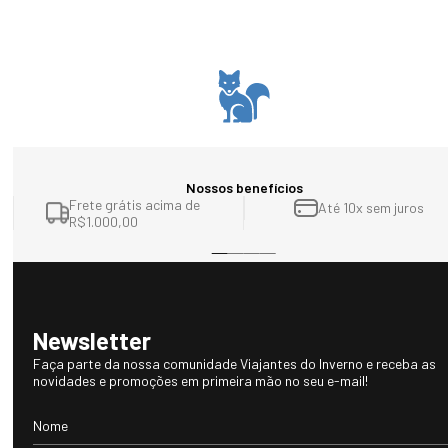
44: GG
Nossos benefícios
Frete grátis acima de
Até 10x sem juros
R$1.000,00
Newsletter
Faça parte da nossa comunidade Viajantes do Inverno e receba as
novidades e promoções em primeira mão no seu e-mail!