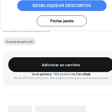
DESBLOQUEAR DESCONTOS
Tamanho
Fechar janela
38
40
42
44
Guia de tamanhos
Adicionar ao carrinho
Você ganhará:
700
pontos
no Fiero
Club
10
x de
R$
70
,
00
sem juros
Você ganha frete grátis com esse produto!