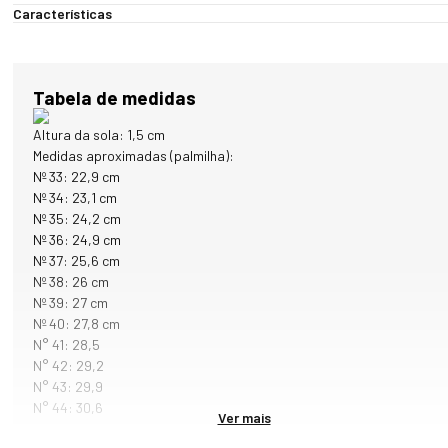
Inspirado na praticidade das viagens e no conforto que acompanha 
Características
os melhores momentos do dia, o La Ruta transforma um item 
essencial em uma experiência premium de uso.

Produzido em couro legítimo premium, o modelo oferece excelente 
durabilidade, resistência ao uso contínuo e um acabamento 
Tabela de medidas
sofisticado. A tonalidade totalmente preta reforça sua proposta 
atemporal, tornando-o uma escolha prática para quem busca um 
Altura da sola: 1,5 cm
produto que combine com absolutamente tudo.

Medidas aproximadas (palmilha):
Nº 33: 22,9 cm
O principal diferencial está no conforto anatômico. Sua sola 
Nº 34: 23,1 cm
estruturada acompanha o formato natural dos pés, proporcionando
Nº 35: 24,2 cm
suporte equilibrado e reduzindo pontos de pressão durante a 
Nº 36: 24,9 cm
caminhada. O resultado é uma sensação de conforto contínuo, 
Nº 37: 25,6 cm
mesmo após muitas horas de uso. O solado preto, leve e flexível, 
Nº 38: 26 cm
contribui para uma passada mais suave, absorvendo parte dos 
Nº 39: 27 cm
impactos e aumentando a sensação de estabilidade durante o 
Nº 40: 27,8 cm
caminhar.

N° 41: 28,5
N° 42: 29,2
O sistema de ajuste superior em velcro permite regulagem 
N° 43: 29,9
personalizada, adaptando-se facilmente a diferentes formatos de 
N° 44: 30,6
Ver mais
pés e proporcionando encaixe seguro e confortável. A identidade 
visual da marca aparece através da exclusiva etiqueta 