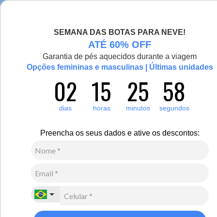
Seja bem-vinda(o), Viajante de Inverno!
SEMANA DAS BOTAS PARA NEVE!
0
Zoom
ATÉ 60% OFF
Garantia de pés aquecidos durante a viagem
Opções femininas e masculinas | Últimas unidades
02
15
25
58
Feminino
Calçados
Chinelos e sandálias
Novo
dias
horas
minutos
segundos
Chinelo Slide em couro ajustável La Ruta Ref.: 22402
Preencha os seus dados e ative os descontos:
R$
190
,
00
4
x de
R$
47
,
50
sem juros
Ver Parcelas
(5% OFF no PIX/Boleto)
Cores:
Preto