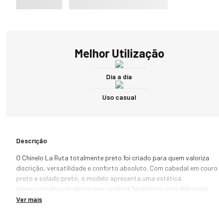
Melhor Utilização
Dia a dia
Uso casual
Descrição
O Chinelo La Ruta totalmente preto foi criado para quem valoriza 
discrição, versatilidade e conforto absoluto. Com cabedal em couro 
preto e solado preto, o modelo apresenta uma estética 
monocromática moderna que combina facilmente com diferentes 
estilos e ocasiões.

Ver mais