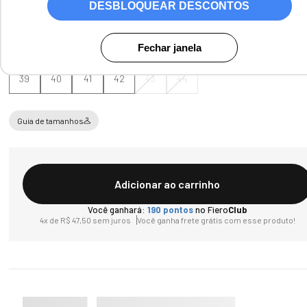
DESBLOQUEAR DESCONTOS
Tamanho
Fechar janela
39
40
41
42
43
44
Guia de tamanhos
Adicionar ao carrinho
Você ganhará:
190
pontos
no Fiero
Club
4
x de
R$
47
,
50
sem juros
Você ganha frete grátis com esse produto!