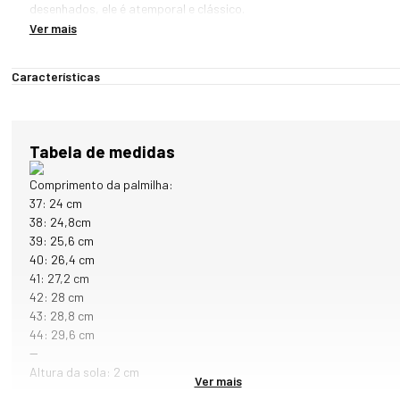
desenhados, ele é atemporal e clássico.

Ver mais
Feito em couro premium e forrado com tecido anatômico, palmilha 
em couro, solado leve e confortável, é ideal para o dia a dia e 
Características
momentos casuais. 

O chinelo de couro preto é versátil para os homens que buscam estilo
e praticidade para os dias com temperaturas mais altas. 

Tabela de medidas
PRINCIPAIS CARACTERÍSTICAS:

Comprimento da palmilha:
- Desenvolvido em couro de alta qualidade para mais durabilidade e 
37: 24 cm
resistência 

38: 24,8cm
- Tecido acolchoado na parte interna do chinelo

39: 25,6 cm
- Palmilha revestida em couro premium e acolchoada

40: 26,4 cm
- Solado em PVC Expandido e antiderrapante

41: 27,2 cm
- Ideal para uso no dia a dia 

42: 28 cm
43: 28,8 cm
O COURO UTILIZADO NESSE CALÇADO TEM CERTIFICAÇÃO LWG:

44: 29,6 cm
A Leather Working Group (LWG) é uma organização sem fins 
--
lucrativos de marcas e produtores de couro, pensando no impacto 
Altura da sola: 2 cm
Ver mais
do segmento no meio ambiente. Dessa forma, são oferecidas 