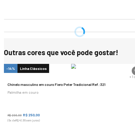
orientações e melhorias nos processos sustentáveis da indústria 
coureira.

O curtume que desenvolve o couro deste calçado é detentor da 
medalha de ouro da LWG, o que demonstra o compromisso com 
processos inteligentes que envolvem a sustentabilidade, inovação e 
tecnologia.
Outras cores que você pode gostar!
-14%
Linha Clássicos
+
1
Chinelo masculino em couro Fiero Peter Tradicional Ref.:321
Palmilha em couro
R$
250
,
00
R$
290
,
00
(
6
x de
R$
41
,
66
sem juros)