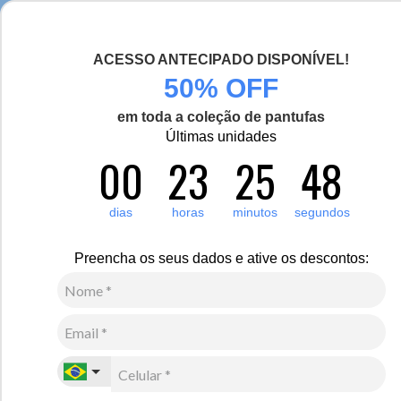
Seja bem-vinda(o), Viajante de Inverno!
ACESSO ANTECIPADO DISPONÍVEL!
0
Zoom
50% OFF
em toda a coleção de pantufas
Últimas unidades
00
23
25
48
Masculino
Calçados
Chinelos e sandálias
2
Avaliações
dias
horas
minutos
segundos
-14%
Linha Clássicos
Chinelo masculino em couro Fiero Peter Tradicional
Preencha os seus dados e ative os descontos:
Ref.:321
R$
290
,
00
R$
250
,
00
6
x de
R$
41
,
66
sem juros
Ver Parcelas
(5% OFF no PIX/Boleto)