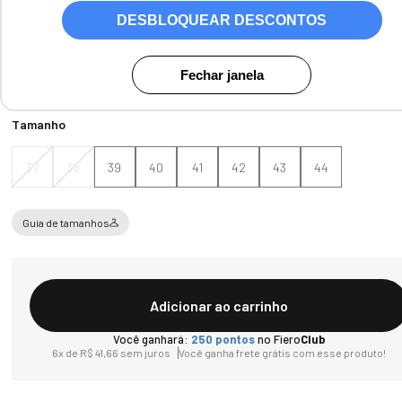
DESBLOQUEAR DESCONTOS
Cores:
Preto
Fechar janela
Tamanho
37
38
39
40
41
42
43
44
Guia de tamanhos
Adicionar ao carrinho
Você ganhará:
250
pontos
no Fiero
Club
6
x de
R$
41
,
66
sem juros
Você ganha frete grátis com esse produto!