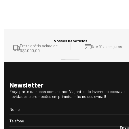
Nossos benefícios
Frete grátis acima de
Até 10x sem juros
R$1.000,00
Newsletter
Faça parte da nossa comunidade Viajantes do Inverno e receba as
novidades e promoções em primeira mão no seu e-mail!
Envi