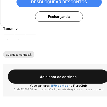
DESBLOQUEAR DESCONTOS
Cores:
Castanho
Fechar janela
Tamanho
46
48
50
Guia de tamanhos
Adicionar ao carrinho
Você ganhará:
1970
pontos
no Fiero
Club
10
x de
R$
197
,
00
sem juros
Você ganha frete grátis com esse produto!