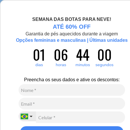
Chegou a nova coleção Alma Viajante, conheça aqui
SEMANA DAS BOTAS PARA NEVE!
0
Zoom
ATÉ 60% OFF
Garantia de pés aquecidos durante a viagem
Vídeo
Opções femininas e masculinas | Últimas unidades
01
06
44
00
Feminino
Vestuário
Casaco
-10%
Plus Size
dias
horas
minutos
segundos
Casaco feminino puffer plus size Ultralight Alpine
Zonda de pluma
Preencha os seus dados e ative os descontos:
R$
2
.
189
,
00
R$
1
.
970
,
00
10
x de
R$
197
,
00
sem juros
Ver Parcelas
(5% OFF no PIX/Boleto)