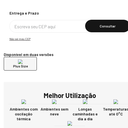
Calcular O Frete
Não sei meu CEP
Disponível em duas versões
Plus Size
Melhor Utilização
Ambientes com
Ambientes sem
Longas
Temperatura
oscilação
neve
caminhadas e
até 0°C
térmica
dia a dia