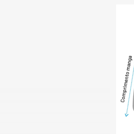
somente o casaco 
eles fornecem um n
para os dias mais
uma declaração de
permaneça pronto p
Com um design urb
uma adição indisp
homem moderno. S
neve nas montanha
estará sempre pro
casaco versátil e e
inverno, pois possi
níveis de aqueciment
COMPOSIÇÃO:

Casaco: 100% Polié
Colete: 100% Poli