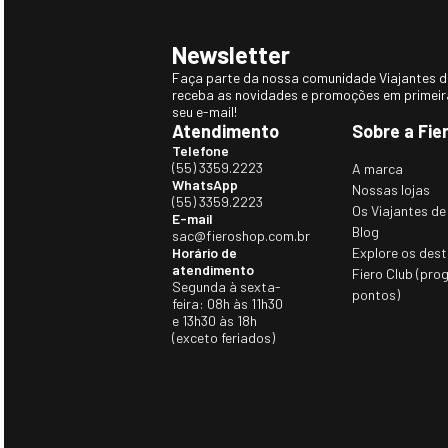
Newsletter
Faça parte da nossa comunidade Viajantes do
receba as novidades e promoções em primei
seu e-mail!
Atendimento
Sobre a Fie
Telefone
(55) 3359.2223
A marca
WhatsApp
Nossas lojas
(55) 3359.2223
Os Viajantes de
E-mail
Blog
sac@fieroshop.com.br
Horário de
Explore os dest
atendimento
Fiero Club (pro
Segunda à sexta-
pontos)
feira: 08h às 11h30
e 13h30 às 18h
(exceto feriados)