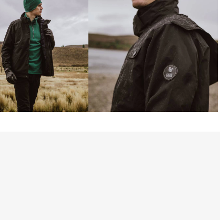
te uma proteção completa contra a 
a. Além disso, os ajustes anatômicos 
ixa aderente e elástico proporcionam 
, mantendo o frio e a umidade do lado de 
ma não está tão extremo? É aí que entra 
ático, leve e extremamente versátil, este 
ma camada de calor extra sem 
ilidade. Com fechamento frontal em 
s com fechamento em zíper para 
nal, o colete é perfeito para uso em dias 
mo uma camada intermediária nos dias 
que deste casaco, no entanto, é sua 
adaptar a diferentes condições 
sidades de estilo. Com um inteligente 
 e botões, o casaco externo e o colete 
nte acoplados ou usados 
erecendo três opções de uso distintas 
lquer situação: somente o colete, 