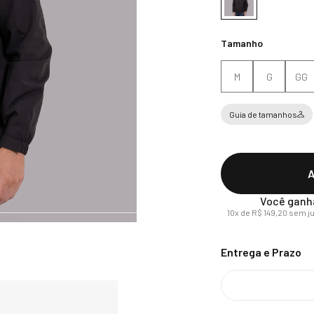
Tamanho
M
G
GG
Guia de tamanhos
A
Você ganh
10
x de
R$
149
,
20
sem j