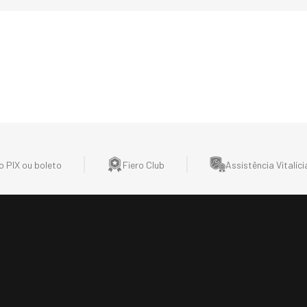
 PIX ou boleto
Fiero Club
Assistência Vitalíci