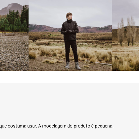
impermeável garan
penetração de águ
dos punhos com fa
um ajuste perfeito
fora.

Mas e quando o cli
o colete puffer. Pr
colete adiciona u
comprometer a mob
zíper e dois bolso
conveniência adicio
mais amenos ou co
mais frios.

O verdadeiro desta
capacidade de se 
climáticas e neces
sistema de zíperes
podem ser facilme
ue costuma usar. A modelagem do produto é pequena. 
separadamente, of
para atender a qua