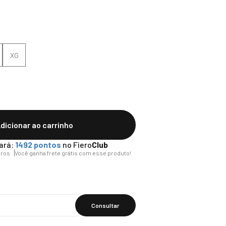
XG
dicionar ao carrinho
ará:
1492
pontos
no Fiero
Club
uros
Você ganha frete grátis com esse produto!
Calcular O
Frete