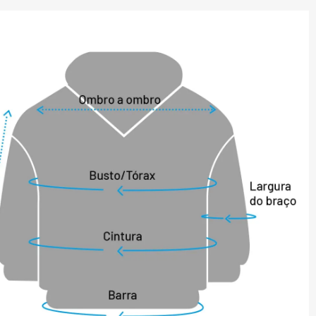
ou os dois produtos acoplados. Juntos, 
ível de aquecimento excepcional, ideal 
 gelados. Separadamente, cada peça é 
 moda por si só, garantindo que você 
ara qualquer ocasião.

ano e atemporal, este casaco 3 em 1 é 
ensável ao guarda-roupa de qualquer 
eja enfrentando uma tempestade de 
s ou explorando ruas da cidade, você 
nto para qualquer coisa com este 
legante. É ideal para os viajantes de 
bilita diversas possibilidades de uso e 
o.

ster

éster