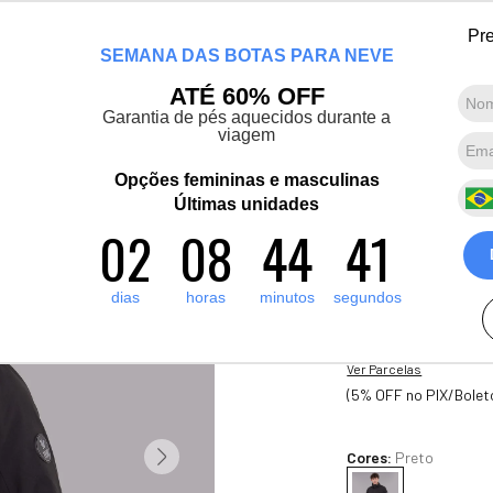
 bem-vinda(o), Viajante de Inverno! Mais de 1400 produtos para o inverno e
Pre
SEMANA DAS BOTAS PARA NEVE
Marcas convidadas
Promoções
Destaques
Sobre nós
ATÉ 60% OFF
Garantia de pés aquecidos durante a
viagem
Termos mais buscados
1
º
artic pro
Opções femininas e masculinas
-15%
2
º
Últimas unidades
pantufa
Casaco masc
02
08
44
40
3
º
grenoble
jaqueta cort
4
º
bota forrada
R$
1
.
755
,
00
dias
horas
minutos
segundos
R$
1
.
492
,
00
5
º
polar extreme 5 1
10
x de
R$
149
,
20
sem jur
Ver Parcelas
(5% OFF no PIX/Bolet
Cores:
Preto