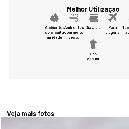
Melhor Utilização
Ambientes
Ambientes
Dia a dia
Para
Tem
com muita
com muito
viagens
at
umidade
vento
Uso
casual
Veja mais fotos