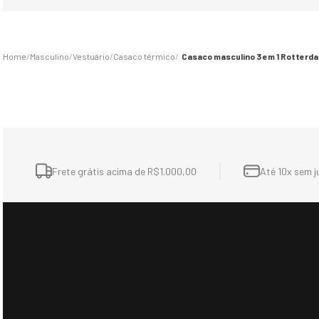
Comprimento: 67cm 
Largura: 120cm 
Ombro a Ombro: 46cm
Masculino
Vestuário
Casaco térmico
Casaco masculino 3 em 1 Rotterda
Frete grátis acima de R$1.000,00
Até 10x sem j