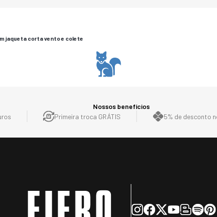
m jaqueta corta vento e colete
Nossos benefícios
uros
Primeira troca GRÁTIS
5% de desconto no