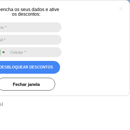
 neve
encha os seus dados e ative
os descontos:
Digite a sua busca aqui
0
ulino 3 em 1 Rotterdam
DESBLOQUEAR DESCONTOS
a vento e colete
Fechar janela
os
o)