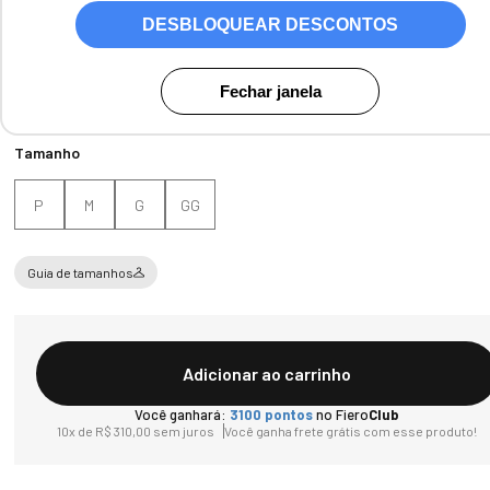
Cores:
Marrom
DESBLOQUEAR DESCONTOS
Fechar janela
Tamanho
P
M
G
GG
Guia de tamanhos
Adicionar ao carrinho
Você ganhará:
3100
pontos
no Fiero
Club
10
x de
R$
310
,
00
sem juros
Você ganha frete grátis com esse produto!