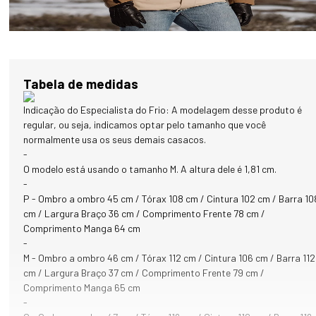
oferece conforto, respirabilidade e versatilidade, podendo ser usado
sozinho em frio moderado ou como camada intermediária.

Pensado para viagens de inverno, trekking, atividades ao ar livre e 
rotina em dias frios, o Polar Extreme 5 em 1 masculino marrom 
Tabela de medidas
entrega proteção térmica inteligente, praticidade real e durabilidade
reduzindo a necessidade de múltiplos casacos ao longo da estação. 
Indicação do Especialista do Frio: A modelagem desse produto é
Um único sistema, diversas possibilidades, desempenho confiável em
regular, ou seja, indicamos optar pelo tamanho que você
qualquer cenário de inverno.

normalmente usa os seus demais casacos.
-
Sistema Polar Extreme 5 em 1 – desempenho sob medida:

O modelo está usando o tamanho M. A altura dele é 1,81 cm.
Corta-vento impermeável: camada externa responsável por 
-
bloquear vento, chuva e neve, ideal para climas instáveis e uso 
P - Ombro a ombro 45 cm / Tórax 108 cm / Cintura 102 cm / Barra 10
urbano ou outdoor.

cm / Largura Braço 36 cm / Comprimento Frente 78 cm /
Casaco puffer com plumas naturais: fornece aquecimento eficiente, 
Comprimento Manga 64 cm
com excelente relação entre leveza e retenção de calor, ideal para 
-
frio intenso.

M - Ombro a ombro 46 cm / Tórax 112 cm / Cintura 106 cm / Barra 112
Casaco em fleece térmico: leve, confortável e respirável, perfeito 
cm / Largura Braço 37 cm / Comprimento Frente 79 cm /
para uso individual em frio moderado ou como camada intermediária.
Comprimento Manga 65 cm
-
1) CASACO EXTERNO CORTA VENTO: Camada Externa com alta 