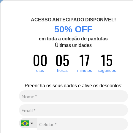
Seja bem-vinda(o), Viajante de Inverno!
ACESSO ANTECIPADO DISPONÍVEL!
0
Zoom
50% OFF
em toda a coleção de pantufas
Vídeo
Últimas unidades
00
05
17
15
Masculino
Vestuário
Casaco térmico
13
Avaliações
dias
horas
minutos
segundos
Novo
Casaco masculino 5 em 1 Polar Extreme impermeável
Preencha os seus dados e ative os descontos:
para neve
R$
3
.
100
,
00
10
x de
R$
310
,
00
sem juros
Ver Parcelas
(5% OFF no PIX/Boleto)