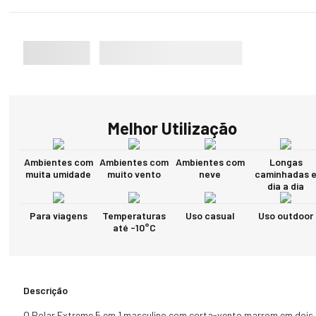
Melhor Utilização
Ambientes com
Ambientes com
Ambientes com
Longas
muita umidade
muito vento
neve
caminhadas 
dia a dia
Para viagens
Temperaturas
Uso casual
Uso outdoor
até -10°C
Descrição
O Polar Extreme 5 em 1 masculino com corta-vento marrom em dois 