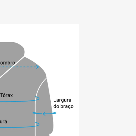
para quem busca um puffer moderno, 
 para o inverno.

para armazenamento.