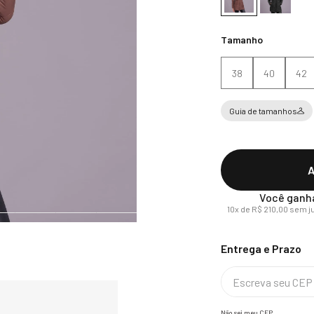
Tamanho
38
40
42
Guia de tamanhos
A
Você ganh
10
x de
R$
210
,
00
sem j
Não sei meu CEP