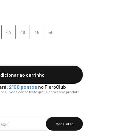
44
46
48
50
dicionar ao carrinho
ará:
2100
pontos
no Fiero
Club
uros
Você ganha frete grátis com esse produto!
Calcular O
Frete