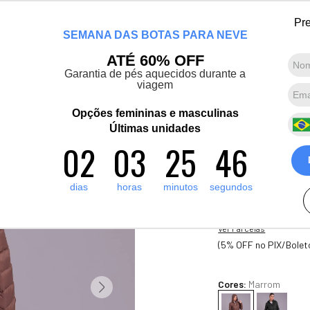
Chegou a nova coleção Alma Viajante: Conheça agora
Pre
SEMANA DAS BOTAS PARA NEVE
Marcas convidadas
Promoções
Destaques
Sobre nós
ATÉ 60% OFF
Garantia de pés aquecidos durante a
viagem
Termos mais buscados
1
º
artic pro
Opções femininas e masculinas
Novo
2
º
Últimas unidades
pantufa
Casaco femin
02
03
25
45
3
º
grenoble
Alpine Mistr
4
º
bota forrada
1
A
dias
horas
minutos
segundos
R$
2
.
100
,
00
5
º
polar extreme 5 1
10
x de
R$
210
,
00
sem jur
Ver Parcelas
(5% OFF no PIX/Bolet
Cores:
Marrom