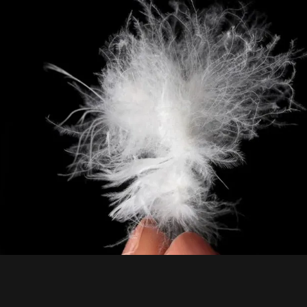
m
cm
m