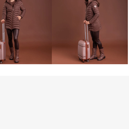
 Power garante isolamento térmico 
do o corpo aquecido mesmo em dias 
sação de leveza incomparável.

dos grandes diferenciais do modelo. 
a e fácil de combinar, ela funciona 
tons neutros, claros e escuros, sendo 
ções de inverno que vão do casual ao 
m dois bolsos frontais com fechamento 
o interno, garantindo segurança para 
apuz é removível e ajustável, permitindo 
 o clima e o estilo. O fechamento 
erece praticidade no uso diário.

 a alta compressibilidade. O Mistral 
te dobrado e levado em malas ou 
 pouco espaço, o que o torna perfeito 
com design diferenciado, o Casaco Mistral 