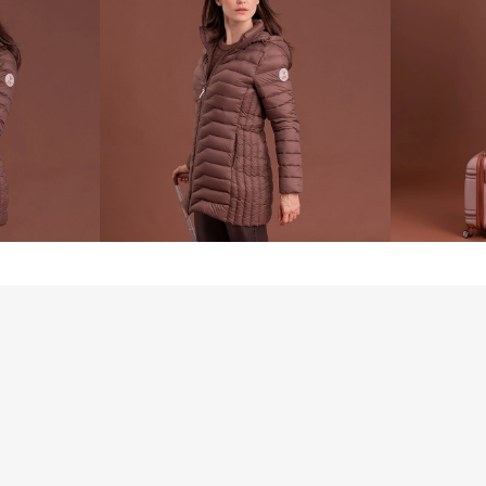
densidade 550 Fill
eficiente, manten
frios, com uma sen
A cor marrom é um 
Prática, sofisticad
perfeitamente com 
ideal para composi
mais elegante.

O modelo conta co
em zíper e um bols
itens pessoais. O c
adaptação conforme
frontal em zíper of
Outro ponto forte é
pode ser facilmen
mochilas, ocupando
para viagens.

Leve, funcional e 