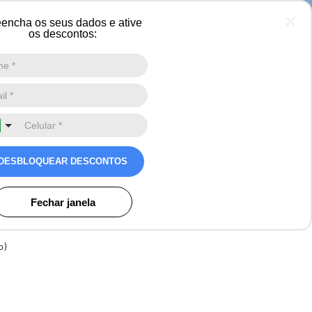
encha os seus dados e ative
os descontos:
Digite a sua busca aqui
0
ino puffer Ultralight
DESBLOQUEAR DESCONTOS
al de pluma
valiação
Fechar janela
os
o)