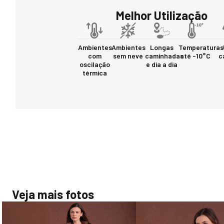
Melhor Utilização
Ambientes
Ambientes
Longas
Temperaturas
com
sem neve
caminhadas
até -10°C
c
oscilação
e dia a dia
térmica
Veja mais fotos