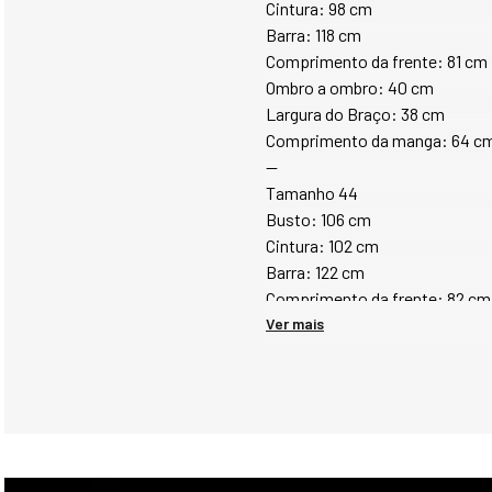
Cintura: 98 cm
Barra: 118 cm
Comprimento da frente: 81 cm
Ombro a ombro: 40 cm
Largura do Braço: 38 cm
Comprimento da manga: 64 c
--
Tamanho 44
Busto: 106 cm
Cintura: 102 cm
Barra: 122 cm
Comprimento da frente: 82 cm
Ombro a ombro: 40 cm
Ver mais
Largura do Braço: 40 cm
Comprimento da manga: 64 c
--
Tamanho 46
Busto: 116 cm
Cintura: 106 cm