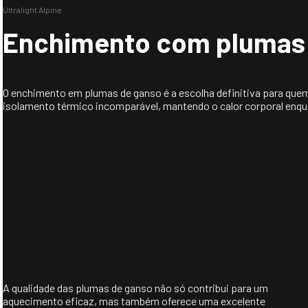
Ultralight Alpine
Comprimento da frente: 90,2 
Enchimento com plumas 
Ombro a ombro: 47,4 cm
Largura do Braço: 46,2 cm
Comprimento da manga: 66 c
O enchimento em plumas de ganso é a escolha definitiva para que
isolamento térmico incomparável, mantendo o calor corporal enqu
A qualidade das plumas de ganso não só contribui para um
aquecimento eficaz, mas também oferece uma excelente