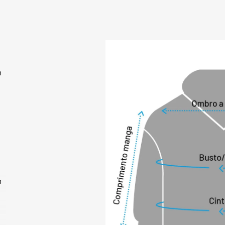
é a escolha ideal 
versátil e eficiente
Acompanha saco 
m
m