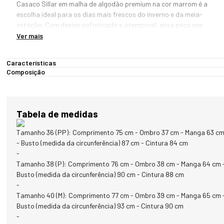
Casaco Sillar em malha de algodão premium na cor marrom é a 
escolha ideal para os dias mais frescos do inverno e da meia-
estação. Com design sofisticado e atemporal, essa peça une 
conforto, versatilidade e estilo em um só produto.

Ver mais
Confeccionado com malha de alta qualidade (70% algodão), o 
Características
casaco proporciona toque macio, caimento impecável e sensação 
Composição
agradável ao vestir. A gola alta reforça a proteção contra o vento e 
o frio leve, enquanto os dois bolsos externos e dois bolsos internos 
oferecem praticidade no dia a dia, sendo perfeitos para guardar iten
pessoais como celular, documentos ou chaves com segurança.

Tabela de medidas
Na parte interna, o casaco recebe a etiqueta exclusiva Fiero Name, 
Tamanho 36 (PP): Comprimento 75 cm - Ombro 37 cm - Manga 63 c
onde é possível adicionar nome e telefone para identificação em 
- Busto (medida da circunferência) 87 cm - Cintura 84 cm
viagens ou ambientes compartilhados. O forro interno traz 
-
aplicações da marca Fiero e do mascote da marca, conferindo um 
Tamanho 38 (P): Comprimento 76 cm - Ombro 38 cm - Manga 64 cm 
acabamento diferenciado e cheio de personalidade.

Busto (medida da circunferência) 90 cm - Cintura 88 cm
-
O tom marrom oferece um visual neutro, fácil de combinar com 
Tamanho 40 (M): Comprimento 77 cm - Ombro 39 cm - Manga 65 cm 
diferentes peças do guarda-roupa de inverno, ideal para looks 
Busto (medida da circunferência) 93 cm - Cintura 90 cm
casuais e elegantes.
-