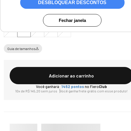
DESBLOQUEAR DESCONTOS
Tamanho
Fechar janela
PP
P
M
G
GG
Guia de tamanhos
Adicionar ao carrinho
Você ganhará:
1452
pontos
no Fiero
Club
10
x de
R$
145
,
20
sem juros
Você ganha frete grátis com esse produto!