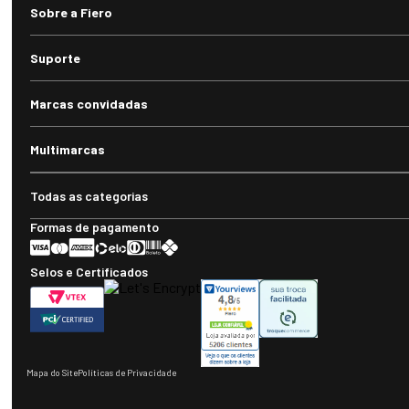
novidades e promoções em primeira mão no seu e-mail!
Envi
Siga-nos
Telefone
(55) 3359.2223
WhatsApp
(55) 3359.2223
E-mail
sac@fieroshop.com.br
Horário de atendimento
Segunda à sexta-feira: 08h às 11h30 e 13h30 às 18h (exceto feriados)
Sobre a Fiero