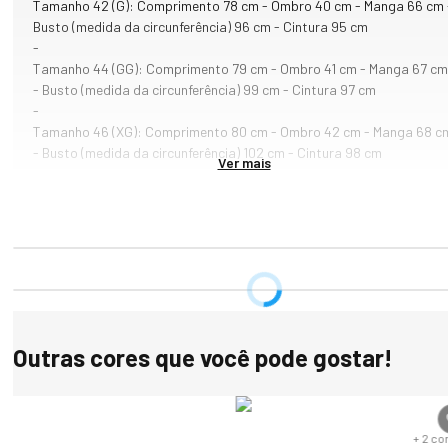
Tamanho 42 (G): Comprimento 78 cm - Ombro 40 cm - Manga 66 cm 
Busto (medida da circunferência) 96 cm - Cintura 95 cm
-
Tamanho 44 (GG): Comprimento 79 cm - Ombro 41 cm - Manga 67 cm
- Busto (medida da circunferência) 99 cm - Cintura 97 cm
-
Tamanho 46 (XG): Comprimento 80 cm - Ombro 42 cm - Manga 68 c
- Busto (medida da circunferência) 102 cm - Cintura 98 cm
Ver mais
Outras cores que você pode gostar!
s
+
2
co