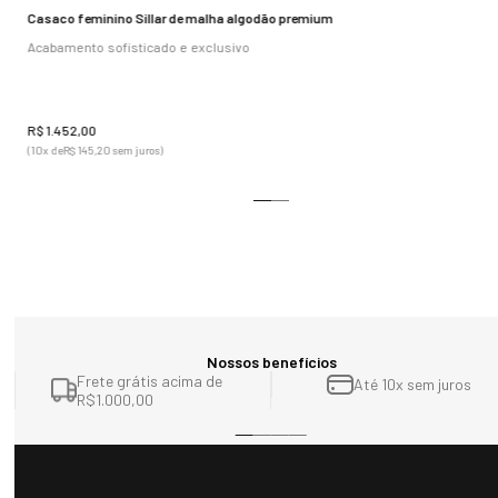
Casaco feminino Sillar de malha algodão premium
Acabamento sofisticado e exclusivo
R$
1
.
452
,
00
(
10
x de
R$
145
,
20
sem juros)
Mais vendidos
-40%
Bota feminina rasteira forrada em lã natural New Vancouver Ref.:2365