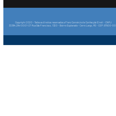
Suporte
Marcas convidadas
Multimarcas
Todas as categorias
Formas de pagamento
Selos e Certificados
Mapa do Site
Políticas de Privacidade