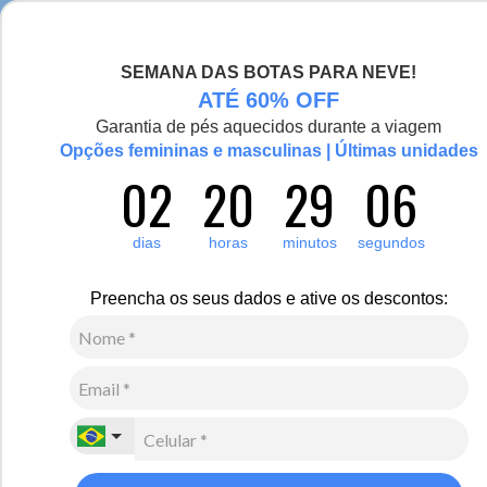
Chegou a nova coleção Alma Viajante, conheça aqui
SEMANA DAS BOTAS PARA NEVE!
0
Zoom
ATÉ 60% OFF
Garantia de pés aquecidos durante a viagem
Opções femininas e masculinas | Últimas unidades
02
20
29
06
Feminino
Vestuário
Casaco
1
Avaliação
dias
horas
minutos
segundos
Casaco feminino Sillar de malha algodão premium
R$
1
.
452
,
00
Preencha os seus dados e ative os descontos:
10
x de
R$
145
,
20
sem juros
Ver Parcelas
(5% OFF no PIX/Boleto)
Cores:
Marrom