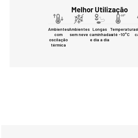
Melhor Utilização
Ambientes
Ambientes
Longas
Temperaturas
com
sem neve
caminhadas
até -10°C
c
oscilação
e dia a dia
térmica