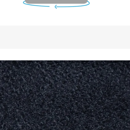
 casaco ganha um visual acolhedor e 
 à paleta clássica do inverno. É um tom 
combinar com cores neutras, claras ou 
o composições equilibradas e 
saco Dakota caramelo é perfeito para 
uto durável, funcional e elegante para 
 com estilo e conforto.

TERÍSTICAS:

to;

al através de botões;

rnos laterais com forro em Sense Fleece, 
r e capa protetora;

rnos com fechamento em zíper;

ta qualidade;

do térmico Sense Fleece na parte interna 
o mangas);

punhos com tira.

TERÍSTICAS DA LÃ BATIDA:

mais frios, o casaco de lã batida é um 
a manter o corpo aquecido. A lã se 