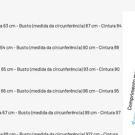
da temperatura co
aconchego durante 
A modelagem foi de
3 cm - Busto (medida da circunferência) 87 cm - Cintura 84 
com naturalidade,
estruturado. A gol
modelo, enquanto 
adiciona um toque 
 cm - Busto (medida da circunferência) 90 cm - Cintura 88 
O Dakota também s
bolsos internos co
 cm - Busto (medida da circunferência) 93 cm - Cintura 90 
externos com zíper
segurança e organi
 cm - Busto (medida da circunferência) 96 cm - Cintura 95 
Os punhos contam
metálica da marca
agrega identidade 
interna, a alça pr
7 cm - Busto (medida da circunferência) 99 cm - Cintura 97 
tornando o uso ain
viagens.

8 cm - Busto (medida da circunferência) 102 cm - Cintura 