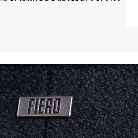
Na cor caramelo, o
elegante, alinhado
versátil, fácil de 
escuras, permitind
sofisticadas. O Ca
quem busca um prod
enfrentar o inverno
PRINCIPAIS CARAC
* Excelente caimen
* Fechamento front
* Dois bolsos exte
fechamento em zípe
* Dois bolsos inte
* Acabamento de al
* Forração em teci
do produto (excet
* Acabamento nos 
PRINCIPAIS CARAC
Ideal para os dias 
item essencial par