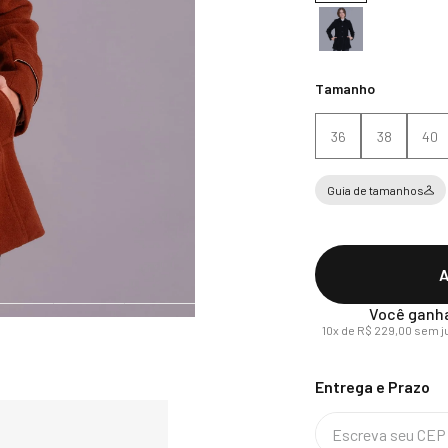
Tamanho
36
38
40
Guia de tamanhos
A
Você ganh
10
x de
R$
229
,
00
sem j