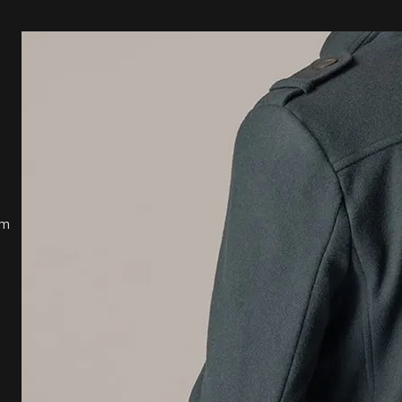
lavagem.

COMPOSIÇÃO DO P
Superfície: Lã nac
Parte interna (exc
Fleece (100% Poliés
Parte interna das 
Elastano)

MODO DE LAVAR:

Limpeza a seco pro
Não lavar de jeito 
um
Não alvejar/não b
Não secar em tamb
Temperatura máxim
pode causar danos 