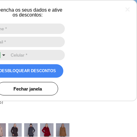
encha os seus dados e ative
os descontos:
Digite a sua busca aqui
0
ico Feminino Dakota Em
DESBLOQUEAR DESCONTOS
ros
Fechar janela
o)