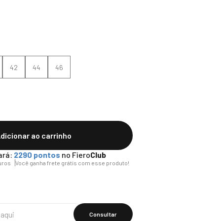
42
44
46
dicionar ao carrinho
ará:
2290
pontos
no Fiero
Club
uros
Você ganha frete grátis com esse produto!
Calcular O
Frete