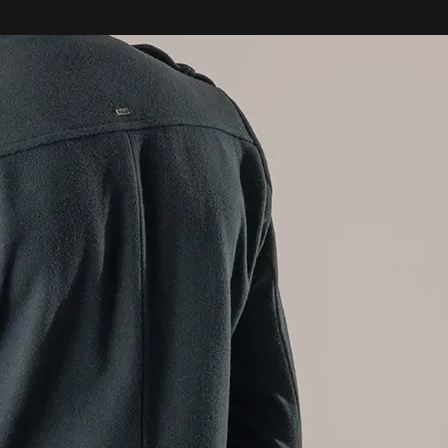
RODUTO:

ional (85%) e Poliamida (15%)

eto mangas): Tecido térmico Sense 
ter)

mangas: Cetim (97% Poliéster e 3% 
fissional - processo suave

convencional 

ranquear

or

a da base do ferro a 110°C (o vapor 
irreversíveis)