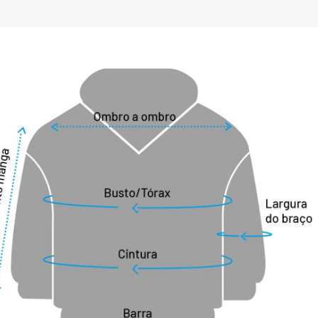
rporal, proporcionando sensação de 
todo o dia.

senvolvida para valorizar a silhueta 
 trazendo um corte moderno e 
a em ponta reforça o estilo clássico do 
o fechamento frontal por botões 
sofisticado e funcional.

e destaca pela praticidade. Possui dois 
m fechamento em zíper e dois bolsos 
 e capa protetora, garantindo 
zação para itens essenciais.

 com acabamento em tira com aplicação 
 em tom dourado, um detalhe sutil que 
e sofisticação ao produto. Na parte 
óxima à nuca facilita o armazenamento, 
da mais prático no dia a dia ou em 