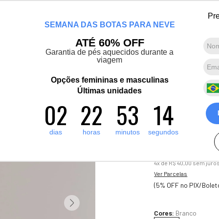
Chegou a nova coleção Alma Viajante: Conheça agora
Pre
SEMANA DAS BOTAS PARA NEVE
Marcas convidadas
Promoções
Destaques
Sobre nós
ATÉ 60% OFF
Garantia de pés aquecidos durante a
viagem
Termos mais buscados
1
º
artic pro
Opções femininas e masculinas
-11%
2
º
Últimas unidades
pantufa
Camiseta Fe
02
22
53
13
3
º
grenoble
curta Winter
4
º
bota forrada
2
dias
horas
minutos
segundos
R$
180
,
00
5
º
polar extreme 5 1
R$
160
,
00
4
x de
R$
40
,
00
sem juro
Ver Parcelas
(5% OFF no PIX/Bolet
Cores:
Branco