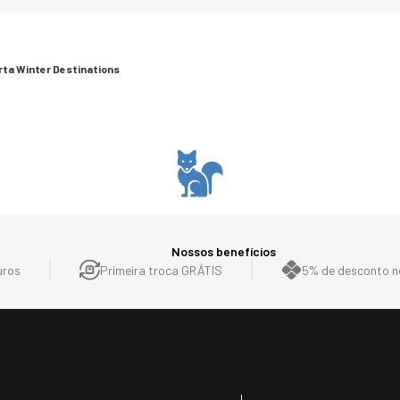
rta Winter Destinations
Nossos benefícios
uros
Primeira troca GRÁTIS
5% de desconto no