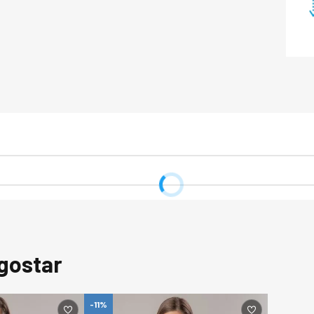
Priorizando o cicl
tecnologias e inov
produto é resultad
de recursos natura
qualidade é alcan
como acompanhamen
modernos testes de
em um excelente ma
sustentabilidade. 

Os fios e matéria
OEKO-TEX 100 e/ou
a Lista de Substân
normas americanas
auditorias naciona
critérios da NATIF
eficiência, susten
validação de apro
gostar
cadeias de suprim
o meio ambiente, 
causar alergias e 
-11%