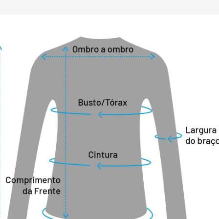
tados pelas apaixonadas por inverno e 
ada como aproveitar o inverno em alguns 
ncríveis do mundo!

sticas: 

pida em comparação aos tecidos de 
onvencionais; 

forme, que evita a formação de pilling e 
ais liso, macio e brilhante à camiseta; 

vido em material inteligente com 
umidade, que proporciona alta 
te de suor e dispersão do calor;

a temperatura do corpo regular e 
rio térmico, permitindo que o corpo 
ustão seja retardada;

 

ência e estabilidade dimensional para 
nte o uso e lavagem.

godão e 37% poliéster

SUSTENTABILIDADE: 
