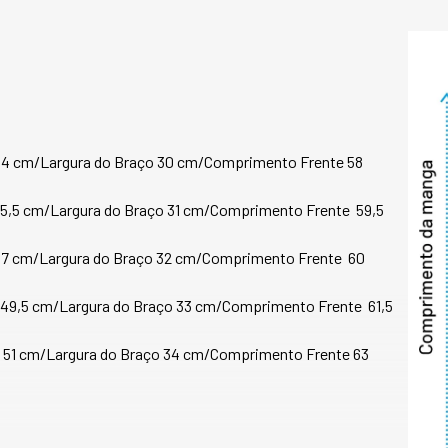
destinos mais visi
viagens. Afinal, n
dos destinos mais i
Principais caracterí
- Secagem mais rá
algodão e viscose c
- Fio flexível e uni
4 cm/Largura do Braço 30 cm/Comprimento Frente 58  
oferece um visual m
- Produto desenvol
5,5 cm/Largura do Braço 31 cm/Comprimento Frente  59,5 
gerenciamento de 
absorção, transpor
- O tecido mantém 
7 cm/Largura do Braço 32 cm/Comprimento Frente  60 
favorece o equilíb
respire e que a exa
49,5 cm/Largura do Braço 33 cm/Comprimento Frente  61,5 
- Fácil manutenção;
- Excelente resist
 51 cm/Largura do Braço 34 cm/Comprimento Frente 63 
evitar torções dura
Composição: 63% al
CERTIFICADOS DE 