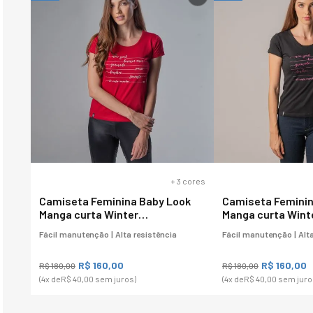
+
3
cores
Camiseta Feminina Baby Look
Camiseta Feminin
Manga curta Winter
Manga curta Wint
Destinations
Destinations
Fácil manutenção | Alta resistência
Fácil manutenção | Alta
R$
160
,
00
R$
160
,
00
R$
180
,
00
R$
180
,
00
(
4
x de
R$
40
,
00
sem juros)
(
4
x de
R$
40
,
00
sem juro