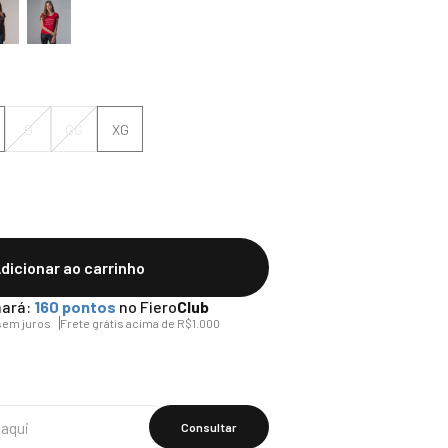
G
GG
XG
dicionar ao carrinho
ará:
160
pontos
no Fiero
Club
em juros
Frete grátis acima de R$1.000
Calcular O
Frete