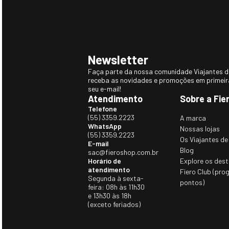
Newsletter
Faça parte da nossa comunidade Viajantes do
receba as novidades e promoções em primei
seu e-mail!
Atendimento
Sobre a Fie
Telefone
(55) 3359.2223
A marca
WhatsApp
Nossas lojas
(55) 3359.2223
Os Viajantes de
E-mail
Blog
sac@fieroshop.com.br
Horário de
Explore os dest
atendimento
Fiero Club (pro
Segunda à sexta-
pontos)
feira: 08h às 11h30
e 13h30 às 18h
(exceto feriados)