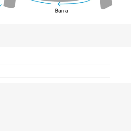
o sustentável no desenvolvimento de 
ações ambientais, o tecido deste 
o de processos limpos, com a utilização 
is de forma eficiente. O padrão de 
çado graças às ações implementadas, 
to de qualidade, tingimento especial, 
 qualidade, entre outros. Isso resulta 
terial, garantindo ainda a 
s-primas usadas atendem a certificação 
 norma Bluesign, em conformidade com 
cias Restritas (RSL), seguindo as 
 e europeias. Outras ações são as 
is e internacionais e o seguimento dos 
IC, que garantem maior agilidade, 
tabilidade e precisão no processo de 
vação de cores para atendimento às 
ento global. Além de ser um cuidado com 
também contribui para menor risco de 
não são cancerígenos.