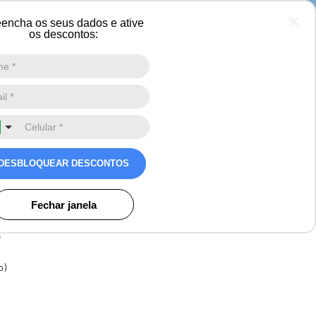
encha os seus dados e ative
os descontos:
Digite a sua busca aqui
0
minina Baby Look Manga
DESBLOQUEAR DESCONTOS
 Destinations
Avaliações
Fechar janela
s
o)