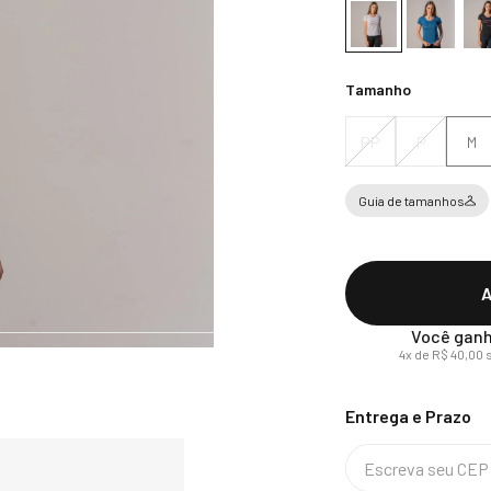
Tamanho
PP
P
M
Guia de tamanhos
A
Você ganh
4
x de
R$
40
,
00
s