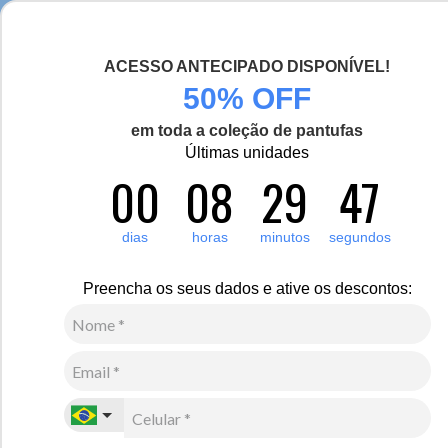
Seja bem-vinda(o), Viajante de Inverno!
ACESSO ANTECIPADO DISPONÍVEL!
0
Zoom
50% OFF
em toda a coleção de pantufas
Vídeo
Últimas unidades
00
08
29
47
Masculino
Vestuário
Calças
Calça jogger moletom masculina Fiero Space com
dias
horas
minutos
segundos
forro peluciado
R$
510
,
00
Preencha os seus dados e ative os descontos:
10
x de
R$
51
,
00
sem juros
Ver Parcelas
(5% OFF no PIX/Boleto)
Cores:
Verde