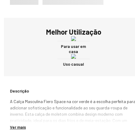
Melhor Utilização
Para usar em
casa
Uso casual
Descrição
A Calça Masculina Fiero Space na cor verde é a escolha perfeita para
adicionar sofisticação e funcionalidade ao seu guarda-roupa de 
inverno. Esta calça de moletom combina design moderno com 
praticidade, ideal para os dias frios e de meia-estação. Com um 
estilo jogger, a calça Fiero Space apresenta punhos ajustados com 
Ver mais
acabamento em ribana nos tornozelos, além de um elástico e cordão