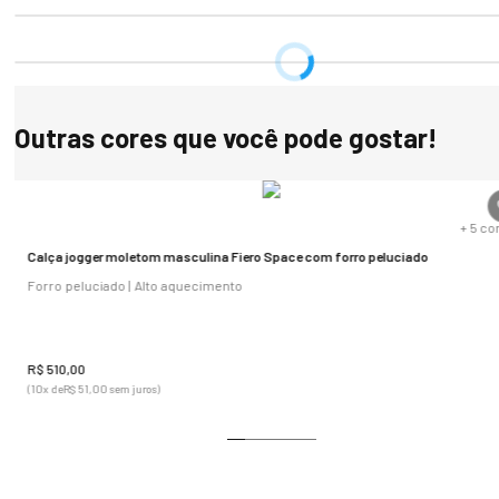
Outras cores que você pode gostar!
s
+
5
co
Calça jogger moletom masculina Fiero Space com forro peluciado
Forro peluciado | Alto aquecimento
R$
510
,
00
(
10
x de
R$
51
,
00
sem juros)