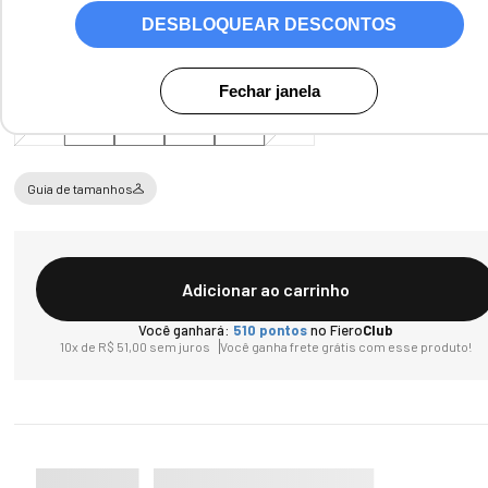
DESBLOQUEAR DESCONTOS
Tamanho
Fechar janela
PP
P
M
G
GG
XG
Guia de tamanhos
Adicionar ao carrinho
Você ganhará:
510
pontos
no Fiero
Club
10
x de
R$
51
,
00
sem juros
Você ganha frete grátis com esse produto!