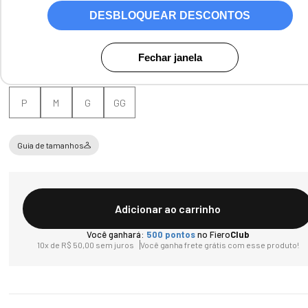
Cores:
Preto
DESBLOQUEAR DESCONTOS
Fechar janela
Tamanho
P
M
G
GG
Guia de tamanhos
Adicionar ao carrinho
Você ganhará:
500
pontos
no Fiero
Club
10
x de
R$
50
,
00
sem juros
Você ganha frete grátis com esse produto!