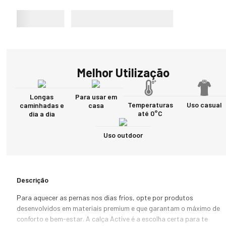
Melhor Utilização
Longas
Para usar em
Temperaturas
Uso casual
caminhadas e
casa
até 0°C
dia a dia
Uso outdoor
Descrição
Para aquecer as pernas nos dias frios, opte por produtos 
desenvolvidos em materiais premium e que garantam o máximo de 
conforto e bem-estar. A calça Active é a escolha certa para te 