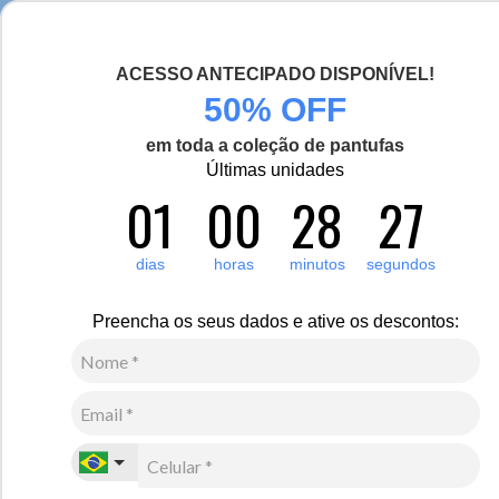
Seja bem-vinda(o), Viajante de Inverno!
ACESSO ANTECIPADO DISPONÍVEL!
0
50% OFF
Zoom
em toda a coleção de pantufas
Vídeo
Últimas unidades
01
00
28
26
Feminino
Vestuário
Calças
11
Avaliações
dias
horas
minutos
segundos
Calça legging térmica Feminina em Thermo Premium
Original Active
Preencha os seus dados e ative os descontos:
R$
500
,
00
10
x de
R$
50
,
00
sem juros
Ver Parcelas
(5% OFF no PIX/Boleto)