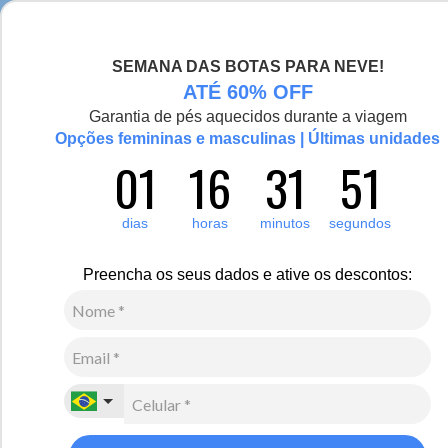
Esquenta de verdade! Casaco Artic Pro para -30°C
SEMANA DAS BOTAS PARA NEVE!
0
ATÉ 60% OFF
Garantia de pés aquecidos durante a viagem
Vídeo
Opções femininas e masculinas | Últimas unidades
01
16
31
50
dias
horas
minutos
segundos
Preencha os seus dados e ative os descontos: