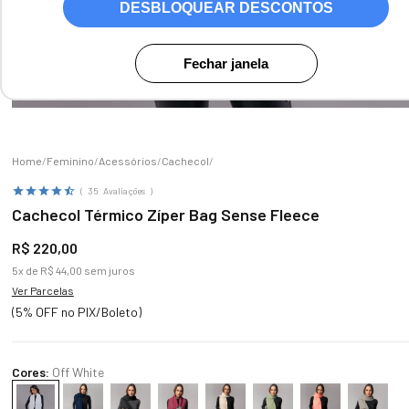
DESBLOQUEAR DESCONTOS
Fechar janela
Zoom
Feminino
Acessórios
Cachecol
35
Avaliações
Cachecol Térmico Zíper Bag Sense Fleece
R$
220
,
00
5
x de
R$
44
,
00
sem juros
Ver Parcelas
(5% OFF no PIX/Boleto)
Cores:
Off White