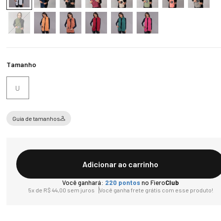
Tamanho
U
Guia de tamanhos
Adicionar ao carrinho
Você ganhará:
220
pontos
no Fiero
Club
5
x de
R$
44
,
00
sem juros
Você ganha frete grátis com esse produto!