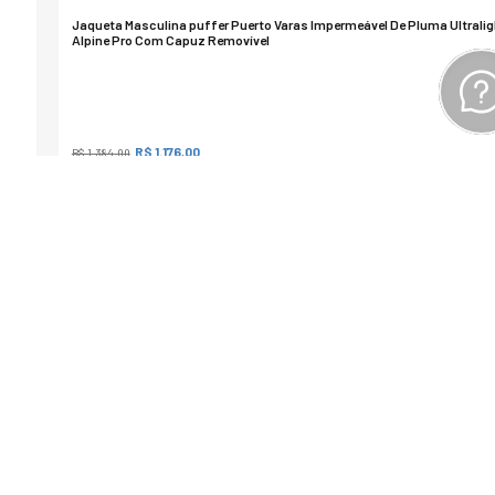
Jaqueta Masculina puffer Puerto Varas Impermeável De Pluma Ultralig
Alpine Pro Com Capuz Removível
R$ 1.176,00
R$ 1.384,00
(10
x de
R$ 117,60
sem juros)
Nossos benefícios