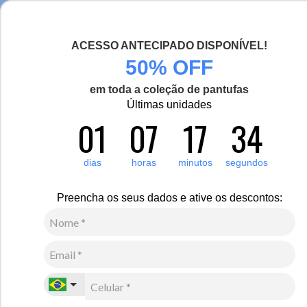
Chegou a nova coleção Alma Viajante, conheça aqui
ACESSO ANTECIPADO DISPONÍVEL!
0
Zoom
50% OFF
em toda a coleção de pantufas
Vídeo
Últimas unidades
01
07
17
34
Masculino
Acessórios
Cachecol
4
Avaliações
Cachecol canelado Munique em tricô
dias
horas
minutos
segundos
R$
160
,
00
Preencha os seus dados e ative os descontos:
4
x de
R$
40
,
00
sem juros
Ver Parcelas
(5% OFF no PIX/Boleto)
Cores:
Preto