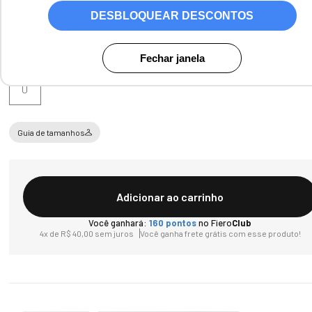
DESBLOQUEAR DESCONTOS
Tamanho
Fechar janela
U
Guia de tamanhos
Adicionar ao carrinho
Você ganhará:
160
pontos
no Fiero
Club
4
x de
R$
40
,
00
sem juros
Você ganha frete grátis com esse produto!