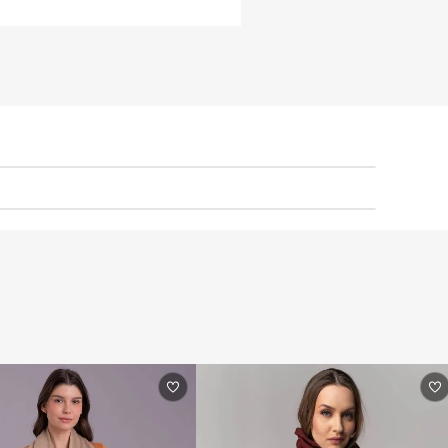
SSUI SELO GHG PROTOCOL E CARBONO 
este produto conta com uma avaliação 
oporcionar qualidade, resistência, 
forto. Além disso, há um grande cuidado 
 do meio ambiente e os impactos 
vendo atividades que envolvem manter 
ativa e de reflorestamento. Por isso, 
a do Programa Brasileiro GhG Protocol – 
tivo de Emissões de Gases de Efeito 
ceber o selo “carbono zero”.
-48%