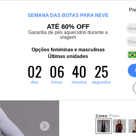
Chegou a nova coleção Alma Viajante: Conheça agora
Pre
SEMANA DAS BOTAS PARA NEVE
Marcas convidadas
Promoções
Destaques
Sobre nós
ATÉ 60% OFF
Garantia de pés aquecidos durante a
viagem
Termos mais buscados
1
º
artic pro
Opções femininas e masculinas
Cachecol Fe
2
º
Últimas unidades
pantufa
Pompom Tri
02
06
40
24
3
º
grenoble
16
R$
400
,
00
4
º
bota forrada
dias
horas
minutos
segundos
10
x de
R$
40
,
00
sem jur
5
º
polar extreme 5 1
Ver Parcelas
(5% OFF no PIX/Bolet
Cores:
Preto