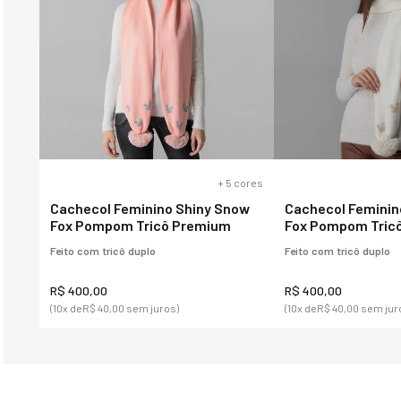
Bota feminina rasteira forrada
Balaclava Térmica 
em lã natural New Vancouver
fleece para neve e
Ref.:23652
Power
R$ 590,00
R$ 380, 00
R$ 990,00
(10
x de
R$ 59,00
sem juros)
(9
x de
R$ 42,22
sem juros