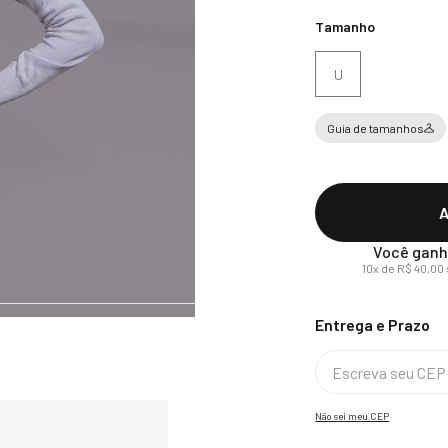
Tamanho
U
Guia de tamanhos
A
Você ganh
10
x de
R$
40
,
00
Não sei meu CEP