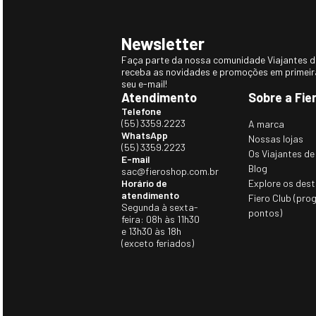
Jaqueta Masculina puffer Puerto
Casaco Térmico M
Varas Impermeável De Pluma
Expedition para nev
Ultralight Alpine Pro Com Capuz
Original
Removível
R$ 1.176,00
R$ 700, 00
R$ 1.384,00
(10
x de
R$ 117,60
sem juros)
(10
x de
R$ 70,00
sem juro
Outras cores que você pode 