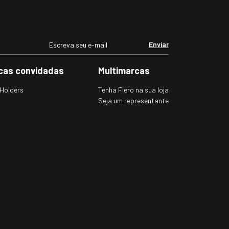
érmica Masculina para
Protetor de Orelha em fleece
xplorer Discover Pro Forro
Headband dupla face para o fri
l Warm Protection
inverno e neve
1621
 00
R$ 110, 00
$ 82,00
sem juros)
(2
x de
R$ 55,00
sem juros)