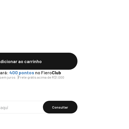
dicionar ao carrinho
ará:
400
pontos
no Fiero
Club
sem juros
Frete grátis acima de R$1.000
Calcular O
Frete