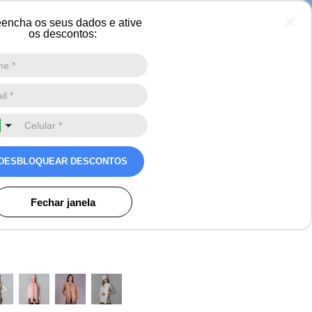
encha os seus dados e ative
os descontos:
Digite a sua busca aqui
0
minino Shiny Snow Fox
cô Premium
DESBLOQUEAR DESCONTOS
Avaliações
os
Fechar janela
o)