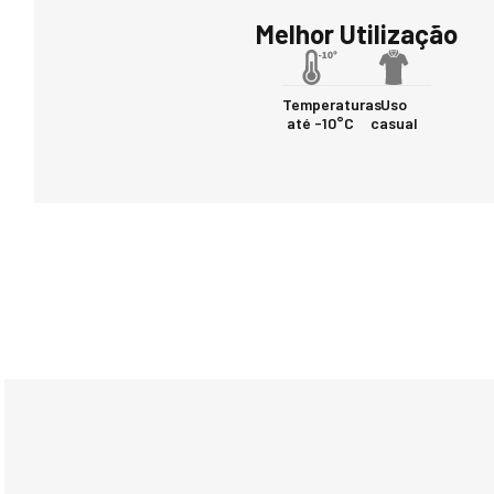
Melhor Utilização
Temperaturas
Uso
até -10°C
casual