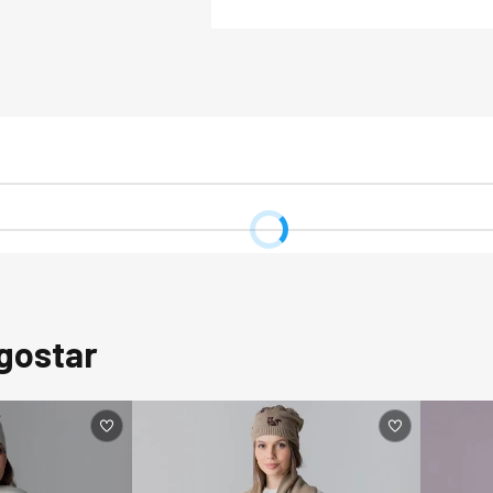
ESSE PRODUTO PO
ZERO:

A matéria-prima d
criteriosa para pr
durabilidade e con
com a preservação
ambientais, envol
áreas de floresta n
possui o Selo Prat
Inventário Corpora
Estufa, além de re
-51%