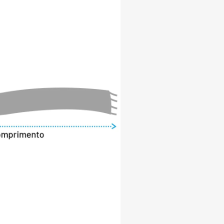
 o cachecol de inverno Shiny Snow Fox é a 
ara mulheres que valorizam o conforto, a 
sticação em suas peças de vestuário. 
especial aos seus looks de inverno com 
ispensável, e esteja preparada para 
 estilo e confiança.

bano e temperaturas de até -10°C.



um

 Fox

 viscose/ 4% poliamida/ 2% poliéster/ 1% 