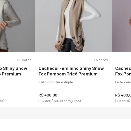
4 em 1 de
Bota Masculina Chapelco Para
Pantuf
 frio extremo
Neve Forrada em lã natural de
Forrad
carneiro Ref.: 25102
30439
R$ 1.122, 00
R$ 390,0
)
(10
x de
R$ 112,20
sem juros)
(4
x de
R$