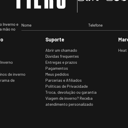
asculino
Casaco Térmico Masculino
Bota T
e e frio
Expedition para neve e frio
neve E
Original
Therma
Ref.:2
R$ 700, 00
R$ 820,
s)
(10
x de
R$ 70,00
sem juros)
(10
x de
R
gostar