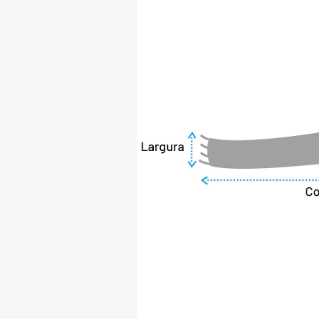
estilo.

Versátil e quente,
escolha perfeita p
qualidade e a sofi
Adicione um toque 
este acessório ind
enfrentar o frio com
IDEAL PARA: Uso ur
CARACTERÍSTICAS:
- Tamanho único

- Feminino

- Linha Tricô Premi
- Modelo Shiny Snow
COMPOSIÇÃO:

- 89% acrílico/ 7%
elastano
