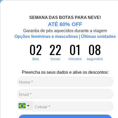
Chegou a nova coleção Alma Viajante, conheça aqui
SEMANA DAS BOTAS PARA NEVE!
0
Zoom
ATÉ 60% OFF
Garantia de pés aquecidos durante a viagem
Vídeo
Opções femininas e masculinas | Últimas unidades
02
22
01
07
Feminino
Acessórios
Cachecol
16
Avaliações
dias
horas
minutos
segundos
Cachecol Feminino Shiny Snow Fox Pompom Tricô
Premium
Preencha os seus dados e ative os descontos:
R$
400
,
00
10
x de
R$
40
,
00
sem juros
Ver Parcelas
(5% OFF no PIX/Boleto)
Cores:
Bege