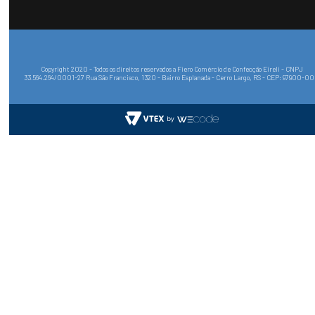
Copyright 2020 - Todos os direitos reservados a Fiero Comércio de Confecção Eireli - CNPJ
33.564.264/0001-27 Rua São Francisco, 1320 - Bairro Esplanada - Cerro Largo, RS - CEP: 97900-0