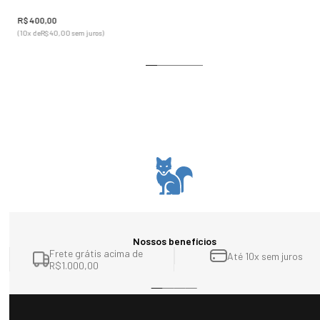
R$
400
,
00
(
10
x de
R$
40
,
00
sem juros)
Nossos benefícios
Frete grátis acima de
Até 10x sem juros
R$1.000,00