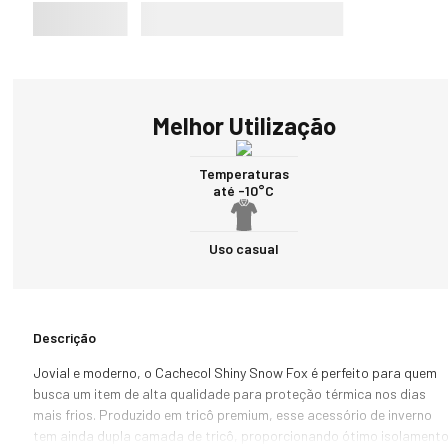
Melhor Utilização
Temperaturas
até -10°C
Uso casual
Descrição
Jovial e moderno, o Cachecol Shiny Snow Fox é perfeito para quem 
busca um item de alta qualidade para proteção térmica nos dias 
mais frios. Produzido em tricô premium, esse acessório de inverno 
tem ainda dupla camada de tricô, proporcionando ótimo isolamento