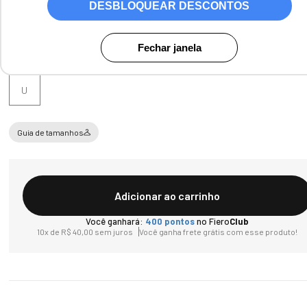
DESBLOQUEAR DESCONTOS
Fechar janela
Tamanho
U
Guia de tamanhos
Adicionar ao carrinho
Você ganhará:
400
pontos
no Fiero
Club
10
x de
R$
40
,
00
sem juros
Você ganha frete grátis com esse produto!