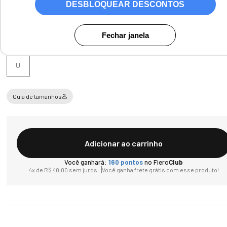
DESBLOQUEAR DESCONTOS
Fechar janela
Tamanho
U
Guia de tamanhos
Adicionar ao carrinho
Você ganhará:
160
pontos
no Fiero
Club
4
x de
R$
40
,
00
sem juros
Você ganha frete grátis com esse produto!