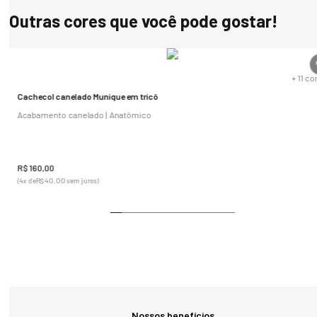
COMPOSIÇÃO:

Outras cores que você pode gostar!
100% Acrílico
s
+
11
co
Cachecol canelado Munique em tricô
Acabamento canelado | Anatômico
R$
160
,
00
(
4
x de
R$
40
,
00
sem juros)
Nossos benefícios