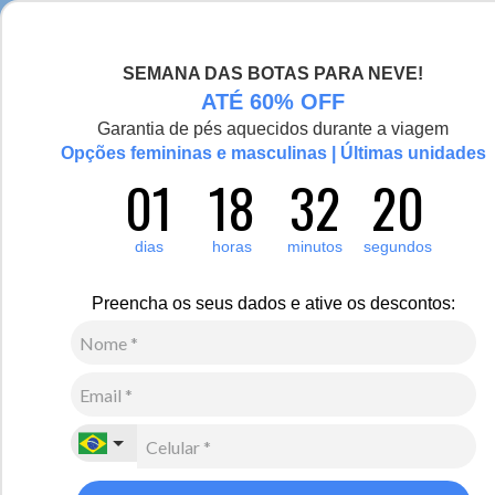
Chegou a nova coleção Alma Viajante, conheça aqui
SEMANA DAS BOTAS PARA NEVE!
0
Zoom
ATÉ 60% OFF
Garantia de pés aquecidos durante a viagem
Vídeo
Opções femininas e masculinas | Últimas unidades
01
18
32
20
Masculino
Acessórios
Cachecol
4
Avaliações
dias
horas
minutos
segundos
Cachecol canelado Munique em tricô
R$
160
,
00
Preencha os seus dados e ative os descontos:
4
x de
R$
40
,
00
sem juros
Ver Parcelas
(5% OFF no PIX/Boleto)
Cores:
Marrom