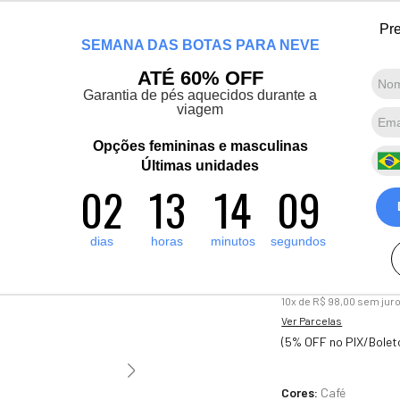
Chegou a nova coleção Alma Viajante: Conheça agora
Pre
SEMANA DAS BOTAS PARA NEVE
Marcas convidadas
Promoções
Destaques
Sobre nós
ATÉ 60% OFF
Garantia de pés aquecidos durante a
viagem
Termos mais buscados
1
º
artic pro
Opções femininas e masculinas
Novo
2
º
Últimas unidades
pantufa
Bota Feminin
02
13
14
07
3
º
grenoble
de carneiro 
4
º
bota forrada
Ref.:21901
dias
horas
minutos
segundos
5
º
polar extreme 5 1
2
R$
980
,
00
10
x de
R$
98
,
00
sem jur
Ver Parcelas
(5% OFF no PIX/Bolet
Cores:
Café