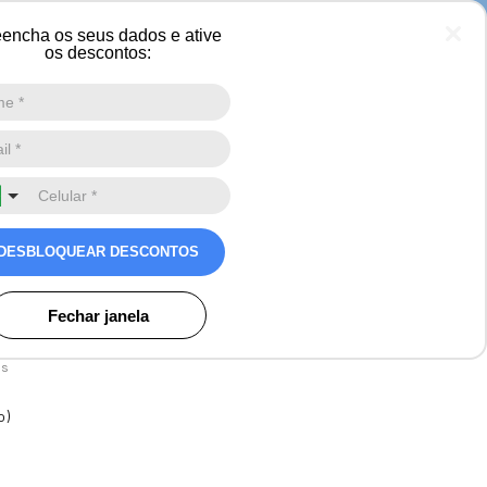
encha os seus dados e ative
os descontos:
Digite a sua busca aqui
0
a forrada em Lã natural
DESBLOQUEAR DESCONTOS
Urban Mount Zipper
Fechar janela
Avaliações
os
o)