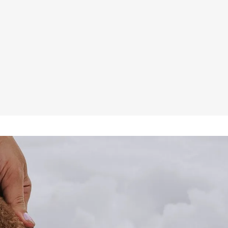
agens da lã natural é sua capacidade de 
mica: ela aquece em ambientes frios e 
de calor quando o corpo está mais 
esconforto.

 uma bota com lã natural para aumentar 
r após o uso, evitar fontes de calor 
va macia para manutenção do couro e 
ta úmida. A lã natural tem ação 
duz odores e facilita a conservação.