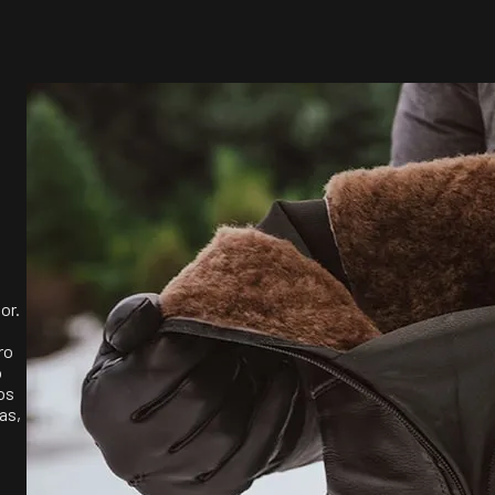
or.
ro
o
os
as,