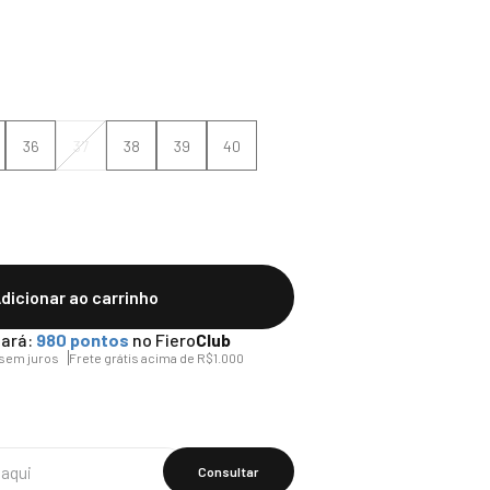
36
37
38
39
40
dicionar ao carrinho
ará:
980
pontos
no Fiero
Club
sem juros
Frete grátis acima de R$1.000
Calcular O
Frete