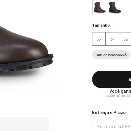
Tamanho
33
34
35
Guia de tamanhos
A
Você ganh
10
x de
R$
98
,
00