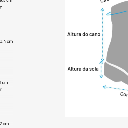
A Bota Zipper com 
cm
enfrentar o inverno
conforto.

PERGUNTAS FREQ
1. Por que a lã nat
outros tipos de for
30,4 cm
A lã natural possu
internas, retendo o
Além disso, ela re
potencializando 
negativas.

2. Esta bota com l
31 cm
Sim, especialment
cm
umidade moderada.
reforçadas e o fol
Para neve intensa
térmicas adequada
3. A lã natural es
32 cm