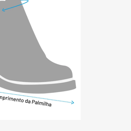
lã natural é a companheira perfeita para 
 com estilo, proteção real e muito 
UENTES:

ural de carneiro aquece mais do que 
ro?

i fibras ocas que criam câmaras de ar 
 calor corporal de forma mais eficiente. 
gula a umidade e mantém os pés secos, 
o aquecimento mesmo em temperaturas 
ã natural pode ser usada na neve?

e em neve leve ou ambientes com 
 O couro impermeabilizado, as costuras 
e interno ajudam a manter o pé protegido. 
, recomenda-se combinar com meias 
s.

quenta demais em ambientes fechados?
