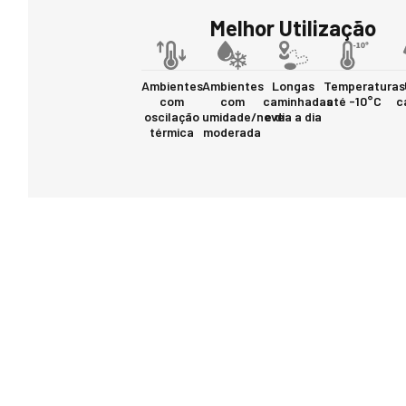
Melhor Utilização
Ambientes
Ambientes
Longas
Temperaturas
com
com
caminhadas
até -10°C
c
oscilação
umidade/neve
e dia a dia
térmica
moderada