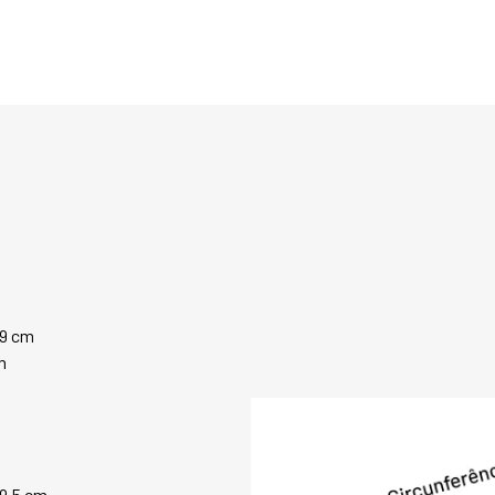
Totalmente desenv
impermeabilizado, 
umidade, vento frio
carneiro reveste to
garantindo um isol
natural, além de a
expulsa a umidade
— evitando o supe
mesmo em longos p
A sola em borracha
proporcionar segur
com baixo acúmulo
29 cm
caminhada estável 
m
desempenho funcion
zíper impede a ent
sempre seco. O de
Fiero adiciona um 
identidade da marc
29,5 cm