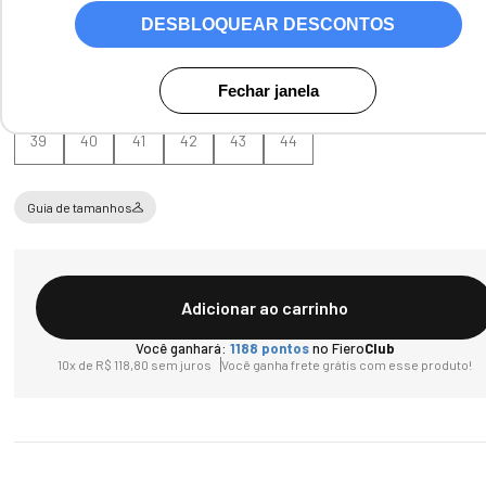
DESBLOQUEAR DESCONTOS
Tamanho
Fechar janela
39
40
41
42
43
44
Guia de tamanhos
Adicionar ao carrinho
Você ganhará:
1188
pontos
no Fiero
Club
10
x de
R$
118
,
80
sem juros
Você ganha frete grátis com esse produto!