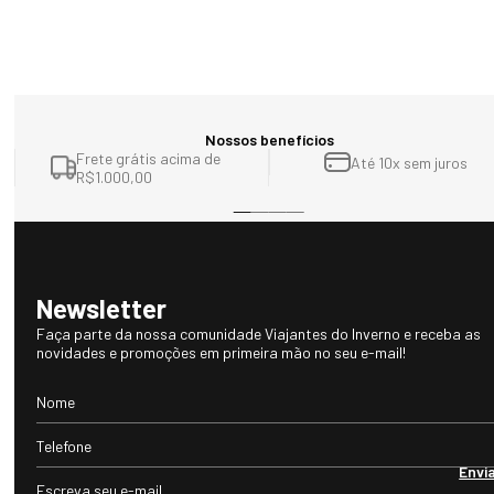
Número 44 :
4. Essa bota serve tanto para cidade quanto para ambientes 
Altura do cano: 14 cm
outdoor?

Circunferência no topo da bota: Ajustável
Sim. A Discover Pro foi projetada para transitar entre uso urbano, 
Comprimento da palmilha: 28,2 c
viagens e aventuras outdoor, mantendo conforto, estabilidade e 
aquecimento em todos os cenários.
Nossos benefícios
Frete grátis acima de
Até 10x sem juros
R$1.000,00
Newsletter
Faça parte da nossa comunidade Viajantes do Inverno e receba as
novidades e promoções em primeira mão no seu e-mail!
Envi