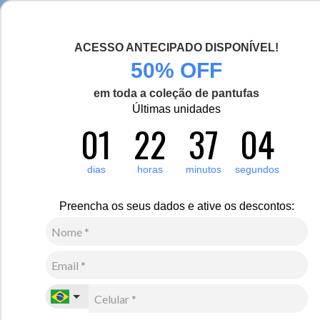
Chegou a nova coleção Alma Viajante, conheça aqui
ACESSO ANTECIPADO DISPONÍVEL!
0
50% OFF
Zoom
em toda a coleção de pantufas
Vídeo
Últimas unidades
01
22
37
04
Feminino
Calçados
Botas
Bota para neve Explorer Discover Pro Forrada em lã
dias
horas
minutos
segundos
natural de carneiro Ref.:21620
Preencha os seus dados e ative os descontos:
R$
1
.
188
,
00
10
x de
R$
118
,
80
sem juros
Ver Parcelas
(5% OFF no PIX/Boleto)
Cores:
Verde