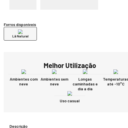
Forros disponíveis
Lã Natural
Melhor Utilização
Ambientes com
Ambientes sem
Longas
Temperatura
neve
neve
caminhadas e
até -10°C
dia a dia
Uso casual
Descrição