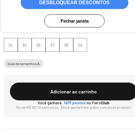
DESBLOQUEAR DESCONTOS
Cores:
Dumbo
Fechar janela
Tamanho
34
35
36
37
38
39
Guia de tamanhos
Adicionar ao carrinho
Você ganhará:
1077
pontos
no Fiero
Club
10
x de
R$
107
,
70
sem juros
Você ganha frete grátis com esse produto!