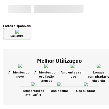
Forros disponíveis
Lã Natural
Melhor Utilização
Ambientes com
Ambientes com
Ambientes sem
Longas
neve
oscilação
neve
caminhadas 
térmica
dia a dia
Temperaturas
Uso casual
Uso outdoor
até -30°C