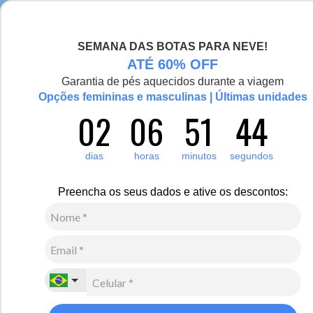
Seja bem-vinda(o), Viajante de Inverno!
SEMANA DAS BOTAS PARA NEVE!
0
ATÉ 60% OFF
Zoom
Garantia de pés aquecidos durante a viagem
Opções femininas e masculinas | Últimas unidades
02
06
51
44
Feminino
Calçados
Botas
dias
horas
minutos
segundos
1
Avaliação
Bota feminina para neve New Jasper forrada em lã
Preencha os seus dados e ative os descontos:
natural Ref.:23458
R$
1
.
077
,
00
10
x de
R$
107
,
70
sem juros
Ver Parcelas
(5% OFF no PIX/Boleto)