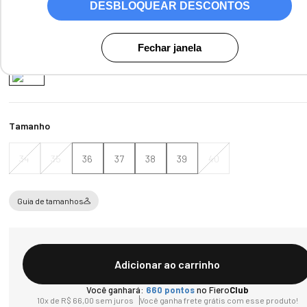
Ver Parcelas
DESBLOQUEAR DESCONTOS
(5% OFF no PIX/Boleto)
Fechar janela
Cores:
Couro liso Preto
Tamanho
34
35
36
37
38
39
40
Guia de tamanhos
Adicionar ao carrinho
Você ganhará:
660
pontos
no Fiero
Club
10
x de
R$
66
,
00
sem juros
Você ganha frete grátis com esse produto!