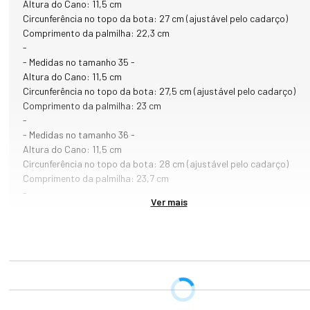
Altura do Cano: 11,5 cm
forrada em lã sintética (palmilha, pé e cano), propiciando toque 
Circunferência no topo da bota: 27 cm (ajustável pelo cadarço)
aveludado e aquecimento durante as caminhadas. 

Comprimento da palmilha: 22,3 cm
-
Para garantir o ajuste anatômico perfeito, conta com cadarços 
- Medidas no tamanho 35 -
frontais e zíper lateral, proporcionando mais praticidade no dia a dia.
Altura do Cano: 11,5 cm
Circunferência no topo da bota: 27,5 cm (ajustável pelo cadarço)
PRINCIPAIS CARACTERÍSTICAS:

Comprimento da palmilha: 23 cm
* Forro em lã sintética: Desenvolvido 100% em lã sintética de 10 
-
milímetros de espessura, aquecendo os pés com alta qualidade.

- Medidas no tamanho 36 -
* Sola leve e segura: O solado é feito em TR, material leve, resistente 
Altura do Cano: 11,5 cm
e antiderrapante.

Circunferência no topo da bota: 28 cm (ajustável pelo cadarço)
* Couro: Desenvolvido 100% em couro de alta qualidade com 
Comprimento da palmilha: 23,7 cm
tratamento impermeabilizante.

-
Ver mais
- Medidas no tamanho 37 -
O COURO UTILIZADO NESSE CALÇADO TEM CERTIFICAÇÃO LWG:

Altura do Cano: 11,5 cm
A Leather Working Group (LWG) é uma organização sem fins 
Circunferência no topo da bota: 28,5 cm (ajustável pelo cadarço)
lucrativos de marcas e produtores de couro, pensando no impacto 
Comprimento da palmilha: 24,3cm
do segmento no meio ambiente. Dessa forma, são oferecidas 
-
orientações e melhorias nos processos sustentáveis da indústria 
- Medidas no tamanho 38 -
coureira.

Altura do Cano: 12,5 cm
O curtume que desenvolve o couro deste calçado é detentor da 
Circunferência no topo da bota: 29 cm (ajustável pelo cadarço)