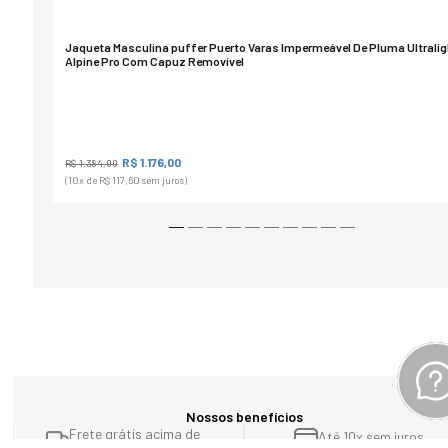
Jaqueta Masculina puffer Puerto Varas Impermeável De Pluma Ultralig
Alpine Pro Com Capuz Removível
R$ 1.176,00
R$ 1.384,00
(10
x de
R$ 117,60
sem juros)
Nossos benefícios
Frete grátis acima de
Até 10x sem juros