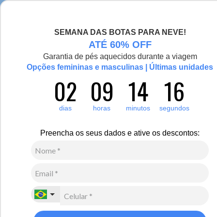
Compre e ganhe pontos no Fiero Club
SEMANA DAS BOTAS PARA NEVE!
0
ATÉ 60% OFF
Zoom
Garantia de pés aquecidos durante a viagem
Opções femininas e masculinas | Últimas unidades
02
09
14
16
Feminino
Calçados
Botas
dias
horas
minutos
segundos
63
Avaliações
-10%
Preencha os seus dados e ative os descontos:
Bota Feminina Montaria de couro com cadarço
forrada em pelo de lã sintética Bruxelas Ref.:873
Preto
R$
730
,
00
R$
660
,
00
10
x de
R$
66
,
00
sem juros