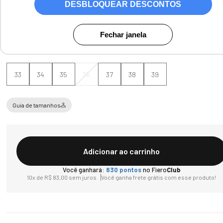
DESBLOQUEAR DESCONTOS
Cores:
Relax Natural
Fechar janela
Tamanho
33
34
35
36
37
38
39
Guia de tamanhos
Adicionar ao carrinho
Você ganhará:
830
pontos
no Fiero
Club
10
x de
R$
83
,
00
sem juros
Você ganha frete grátis com esse produto!