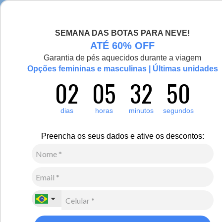
Seja bem-vinda(o), Viajante de Inverno!
SEMANA DAS BOTAS PARA NEVE!
0
ATÉ 60% OFF
Zoom
Garantia de pés aquecidos durante a viagem
Vídeo
Opções femininas e masculinas | Últimas unidades
02
05
32
50
Feminino
Calçados
Botas
dias
horas
minutos
segundos
70
Avaliações
Bota Feminina para neve Vermont Forrada em lã
Preencha os seus dados e ative os descontos:
sintética - Ref.:10029
R$
830
,
00
10
x de
R$
83
,
00
sem juros
Ver Parcelas
(5% OFF no PIX/Boleto)