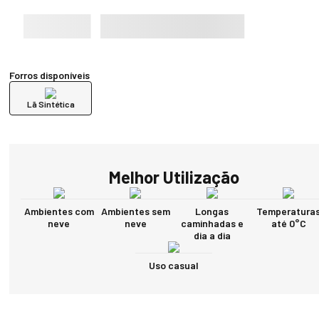
Forros disponíveis
Lã Sintética
Melhor Utilização
Ambientes com
Ambientes sem
Longas
Temperatura
neve
neve
caminhadas e
até 0°C
dia a dia
Uso casual