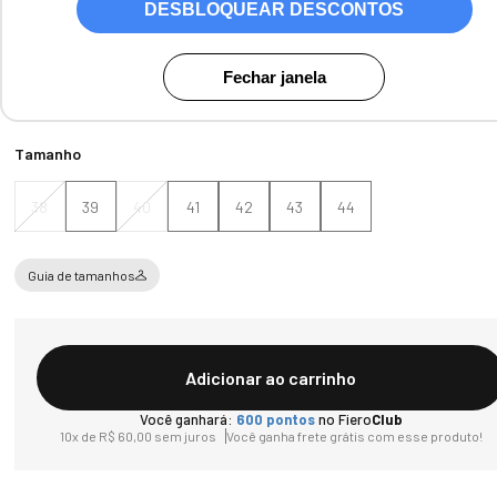
DESBLOQUEAR DESCONTOS
Cores:
Café
Fechar janela
Tamanho
38
39
40
41
42
43
44
Guia de tamanhos
Adicionar ao carrinho
Você ganhará:
600
pontos
no Fiero
Club
10
x de
R$
60
,
00
sem juros
Você ganha frete grátis com esse produto!