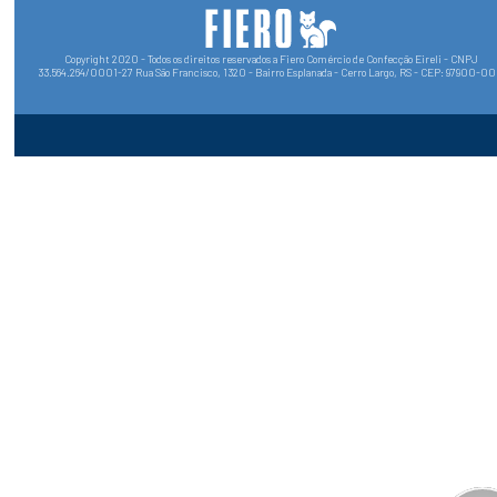
Copyright 2020 - Todos os direitos reservados a Fiero Comércio de Confecção Eireli - CNPJ
33.564.264/0001-27 Rua São Francisco, 1320 - Bairro Esplanada - Cerro Largo, RS - CEP: 97900-0