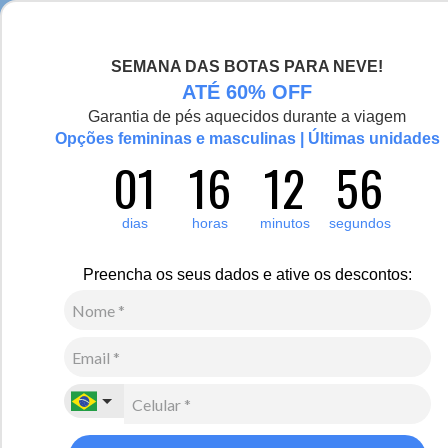
Chegou a nova coleção Alma Viajante, conheça aqui
SEMANA DAS BOTAS PARA NEVE!
0
Zoom
ATÉ 60% OFF
Garantia de pés aquecidos durante a viagem
Vídeo
Opções femininas e masculinas | Últimas unidades
01
16
12
56
Masculino
Calçados
Botas
9
Avaliações
dias
horas
minutos
segundos
-14%
Bota Masculina forrada em Lã natural Belgravia
Preencha os seus dados e ative os descontos:
Lace Ref.: 22010
R$
700
,
00
R$
600
,
00
10
x de
R$
60
,
00
sem juros
Ver Parcelas
(5% OFF no PIX/Boleto)