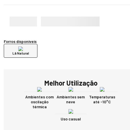
Forros disponíveis
Lã Natural
Melhor Utilização
Ambientes com
Ambientes sem
Temperaturas
oscilação
neve
até -10°C
térmica
Uso casual