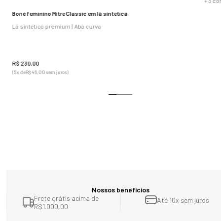
+
3
co
Boné feminino Mitre Classic em lã sintética
Lã sintética premium | Aba curva
R$
230
,
00
(
5
x de
R$
46
,
00
sem juros)
Nossos benefícios
Frete grátis acima de
Até 10x sem juros
R$1.000,00