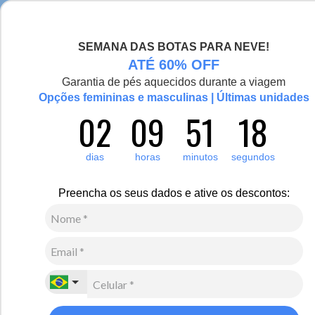
Chegou a nova coleção Alma Viajante, conheça aqui
SEMANA DAS BOTAS PARA NEVE!
0
Zoom
ATÉ 60% OFF
Garantia de pés aquecidos durante a viagem
Vídeo
Opções femininas e masculinas | Últimas unidades
02
09
51
18
Feminino
Acessórios
Bonés
1
Avaliação
dias
horas
minutos
segundos
Boné feminino Mitre Classic em lã sintética
R$
230
,
00
Preencha os seus dados e ative os descontos:
5
x de
R$
46
,
00
sem juros
Ver Parcelas
(5% OFF no PIX/Boleto)
Cores:
Preto