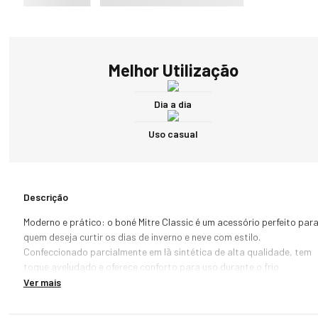
Melhor Utilização
Dia a dia
Uso casual
Descrição
Moderno e prático: o boné Mitre Classic é um acessório perfeito para
quem deseja curtir os dias de inverno e neve com estilo. 
Confeccionado parcialmente em lã sintética de alta qualidade, tem 
toque aveludado e oferece conforto para uso durante o frio. 

Ver mais
Com estilo baseball e aba curva, é perfeito para trazer praticidade 
durante viagens e no dia a dia, também conta com fechamento 