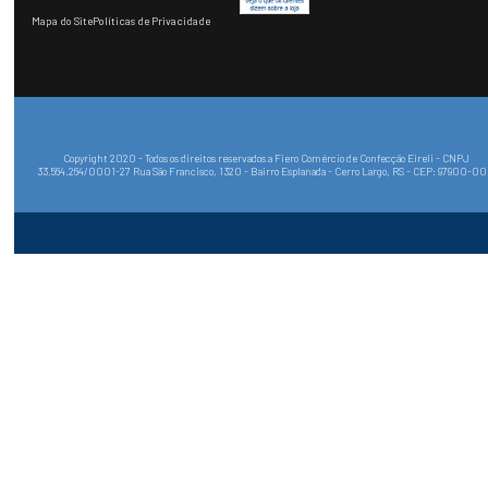
Mapa do Site
Políticas de Privacidade
Copyright 2020 - Todos os direitos reservados a Fiero Comércio de Confecção Eireli - CNPJ
33.564.264/0001-27 Rua São Francisco, 1320 - Bairro Esplanada - Cerro Largo, RS - CEP: 97900-0