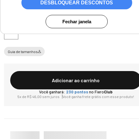
DESBLOQUEAR DESCONTOS
Tamanho
Fechar janela
U
Guia de tamanhos
Adicionar ao carrinho
Você ganhará:
230
pontos
no Fiero
Club
5
x de
R$
46
,
00
sem juros
Você ganha frete grátis com esse produto!