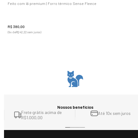
Feito com lã premium | Forro térmico Sense Fleece
Os fios e matérias-primas usadas atendem a certificação OEKO-TEX
100 e/ou norma Bluesign, em conformidade com a Lista de 
Substâncias Restritas (RSL), seguindo as normas americanas e 
R$
380
,
00
europeias. Outras ações são as auditorias nacionais e internacionais
(
9
x de
R$
42
,
22
sem juros)
e o seguimento dos critérios da NATIFIC, que garantem maior 
agilidade, eficiência, sustentabilidade e precisão no processo de 
validação de aprovação de cores para atendimento às cadeias de 
suprimento global. Além de ser um cuidado com o meio ambiente, 
também contribui para menor risco de causar alergias e não são 
cancerígenos.
Nossos benefícios
Frete grátis acima de
Até 10x sem juros
R$1.000,00