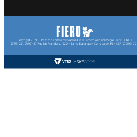
Copyright 2020 - Todos os direitos reservados a Fiero Comércio de Confecção Eireli - CNPJ
33.564.264/0001-27 Rua São Francisco, 1320 - Bairro Esplanada - Cerro Largo, RS - CEP: 97900-0