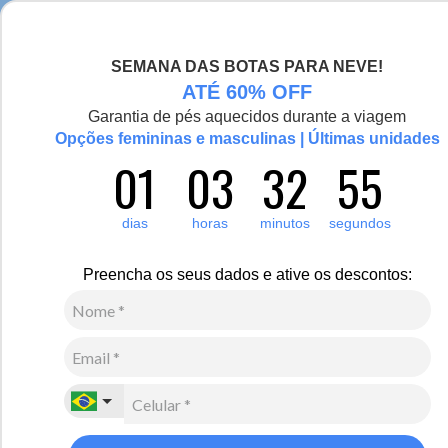
Chegou a nova coleção Alma Viajante, conheça aqui
SEMANA DAS BOTAS PARA NEVE!
0
Zoom
ATÉ 60% OFF
Garantia de pés aquecidos durante a viagem
Vídeo
Opções femininas e masculinas | Últimas unidades
01
03
32
55
Masculino
Acessórios
Gorros
2
Avaliações
dias
horas
minutos
segundos
Boina térmica Italiana masculina Ravenna em lã
R$
380
,
00
Preencha os seus dados e ative os descontos:
9
x de
R$
42
,
22
sem juros
Ver Parcelas
(5% OFF no PIX/Boleto)
Cores:
Preto