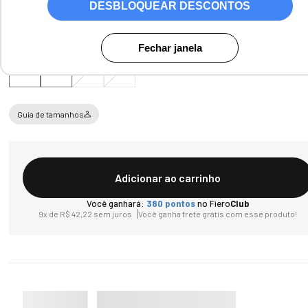
DESBLOQUEAR DESCONTOS
Tamanho
Fechar janela
P
M
G
GG
Guia de tamanhos
Adicionar ao carrinho
Você ganhará:
380
pontos
no Fiero
Club
9
x de
R$
42
,
22
sem juros
Você ganha frete grátis com esse produto!