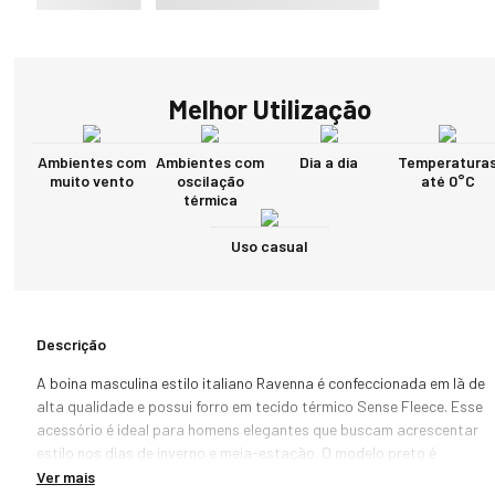
Melhor Utilização
Ambientes com
Ambientes com
Dia a dia
Temperatura
muito vento
oscilação
até 0°C
térmica
Uso casual
Descrição
A boina masculina estilo italiano Ravenna é confeccionada em lã de 
alta qualidade e possui forro em tecido térmico Sense Fleece. Esse 
acessório é ideal para homens elegantes que buscam acrescentar 
estilo nos dias de inverno e meia-estação. O modelo preto é 
sofisticado e clássico, considerado uma peça atemporal e fácil de 
Ver mais