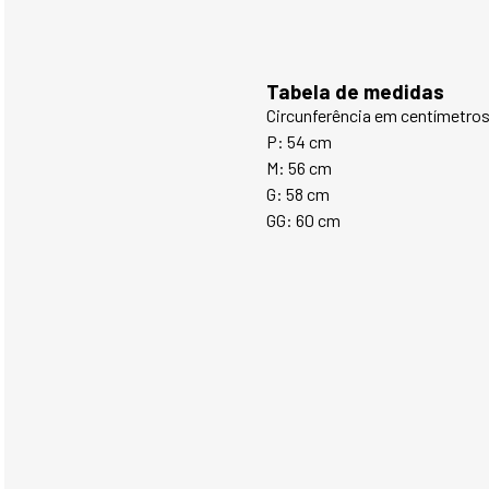
Tabela de medidas
Circunferência em centímetro
P: 54 cm
M: 56 cm
G: 58 cm
GG: 60 cm