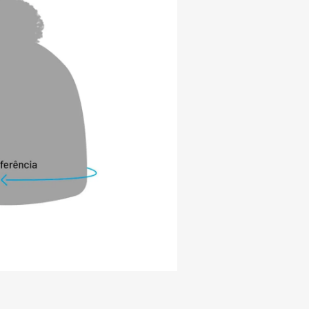
sá-lo

mpeza, não molhe o produto. Em caso de 
m pano úmido e seque em seguida

s da etiqueta

 SUSTENTABILIDADE:

o sustentável no desenvolvimento de 
ações ambientais, o tecido do forro 
esultado de processos limpos, com a 
sos naturais de forma eficiente. O 
de é alcançado graças às ações 
omo acompanhamento de qualidade, 
l, modernos testes de qualidade, entre 
ta em um excelente material, garantindo 
lidade. Os fios e matérias-primas 
certificação OEKO-TEX 100 e/ou norma 
ormidade com a Lista de Substâncias 
eguindo as normas americanas e 
ações são as auditorias nacionais e 
 seguimento dos critérios da NATIFIC, que 