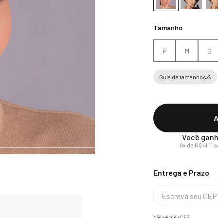
Tamanho
P
M
G
Guia de tamanhos
A
Você ganh
9
x de
R$
41
,
11
s
Não sei meu CEP