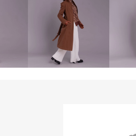
com a pele.

Leve e confortável,
o inverno urbano, v
produções do dia 
discreta. O acabam
da marca em metal
identidade elegant
funcional e versáti
aquecimento com es
PRINCIPAIS CARA
- Proteção solar U
- Anti-pilling (ev
- Textura aveludad
- Retenção do calo
COMPOSIÇÃO:

Parte Externa: 10
Forro e Enchimento