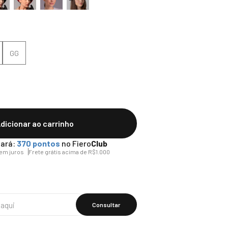
GG
dicionar ao carrinho
ará:
370
pontos
no Fiero
Club
em juros
Frete grátis acima de R$1.000
Calcular O
Frete