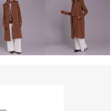
 a Boina Paris Bege Natural é ideal para 
iagens a destinos frios e para elevar 
a dia com um toque de sofisticação 
ento é valorizado pela aplicação sutil 
 dourado na parte frontal, reforçando a 
e da peça. Um acessório clássico, 
l — perfeito para quem deseja 
tilo.

CTERÍSTICAS DO FORRO:

V50+

ita a formação de bolinhas após a lavagem)

a - Ação Dry (ajuda a expelir a umidade)

r corporal

0% Lã

: 89% Poliéster e 11% Elastano
