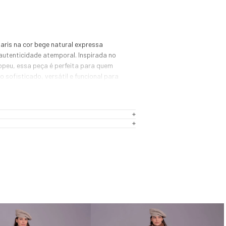
aris na cor bege natural expressa 
autenticidade atemporal. Inspirada no 
ropeu, essa peça é perfeita para quem 
 sofisticado, versátil e funcional para 
 — próximo à tonalidade original da lã — 
neutralidade e refinamento. É uma cor 
 produções em off white, caramelo, 
de militar e tons terrosos, tornando-se 
tégica para composições minimalistas e 
o.

ã de alta qualidade na parte externa, a 
amento térmico natural e textura macia. 
be forro em tecido térmico tecnológico, 
enção do calor e proporciona maior 
olongado, evitando contato direto da lã 