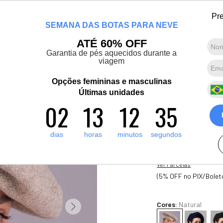
Lançamento! Artic Pro: O casaco mais quente que já fizemos. Conheça agor
Pre
SEMANA DAS BOTAS PARA NEVE
Marcas convidadas
Promoções
Destaques
Sobre nós
ATÉ 60% OFF
Garantia de pés aquecidos durante a
viagem
Termos mais buscados
1
º
artic pro
Opções femininas e masculinas
Nova Cor
2
º
Últimas unidades
pantufa
Boina térmic
02
13
12
34
3
º
grenoble
em lã premi
4
º
bota forrada
5
dias
horas
minutos
segundos
R$
370
,
00
5
º
polar extreme 5 1
9
x de
R$
41
,
11
sem juros
Ver Parcelas
(5% OFF no PIX/Bolet
Cores:
Natural