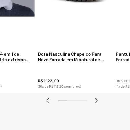
5. A boina bege na
Sim. Por ser neutr
produções casuai
elegantes.
4 em 1 de
Bota Masculina Chapelco Para
Pantuf
 frio extremo
Neve Forrada em lã natural de
Forrad
carneiro Ref.: 25102
30439
R$ 1.122, 00
R$ 390,0
)
(10
x de
R$ 112,20
sem juros)
(4
x de
R$