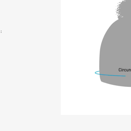
CUIDADOS:

-Guarde sem amas
-Para efetuar a li
sujeira, utilize u
-Siga as instruçõe
s:
CERTIFICADOS DE
Priorizando o cicl
tecnologias e inov
deste produto é r
utilização de recur
padrão de qualida
implementadas, c
tingimento especia
outros. Isso resul
ainda a sustentabi
usadas atendem a 
Bluesign, em conf
Restritas (RSL), s
europeias. Outras 
internacionais e o