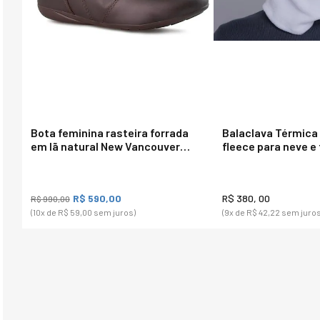
Bota feminina rasteira forrada
Balaclava Térmica 
em lã natural New Vancouver
fleece para neve e
Ref.:23652
Power
R$ 590,00
R$ 380, 00
R$ 990,00
(10
x de
R$ 59,00
sem juros)
(9
x de
R$ 42,22
sem juros