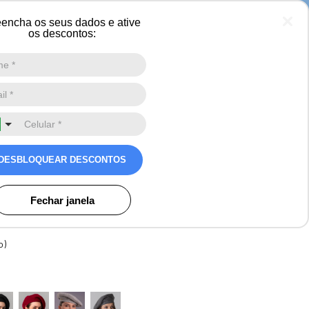
a
encha os seus dados e ative
os descontos:
Digite a sua busca aqui
0
a francesa feminina Paris
DESBLOQUEAR DESCONTOS
um
Avaliações
Fechar janela
o)