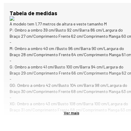
intermediária em dias de frio intenso e que exijam proteção térmica 
extra.

Tabela de medidas
O design original e descontraído desta peça merece destaque! Ela 
A modelo tem 1,77 metros de altura e veste tamanho M
recebe aplicação de 3 blocos de cores diferentes em faixas 
P: Ombro a ombro 39 cm/Busto 92 cm/Barra 86 cm/Largura do
horizontais. A cor salmão, aplicada na parte superior, é combinada 
Braço 27 cm/Comprimento Frente 62 cm/Comprimento Manga 60 c
com o branco na parte intermediária e com o azul marinho na região 
-
inferior, barra e punhos do produto.

M: Ombro a ombro 40 cm /Busto 96 cm/Barra 90 cm/Largura do
Braço 28 cm/Comprimento Frente 64 cm/Comprimento Manga 61 c
O material utilizado para o desenvolvimento do moletom é composto
-
por algodão, poliéster e elastano, resultando em um produto 
G: Ombro a ombro 41 cm/Busto 100 cm/Barra 94 cm/Largura do
diferenciado, com destaque para o conforto, durabilidade e 
Braço 29 cm/Comprimento Frente 66 cm/Comprimento Manga 62 c
resistência. O toque do tecido é natural e suave, além disso possui 
-
uma elasticidade ideal para o conforto e flexibilidade dos 
GG: Ombro a ombro 42 cm/Busto 104 cm/Barra 98 cm/Largura do
movimentos. 

Braço 30 cm/Comprimento Frente 68 cm/Comprimento Manga 63 c
-
O moletom possui aplicação da mascote (Snow Fox) e da marca em 
XG: Ombro a ombro 43 cm/Busto 108 cm/Barra 100 cm/Largura do
branco na parte frontal do produto. A escrita Fiero em metal 
Braço 31 cm/Comprimento Frente 68 cm/Comprimento Manga 63 cm
Ver mais
dourado localizada logo acima da barra dá um toque extra ao 
modelo. 
