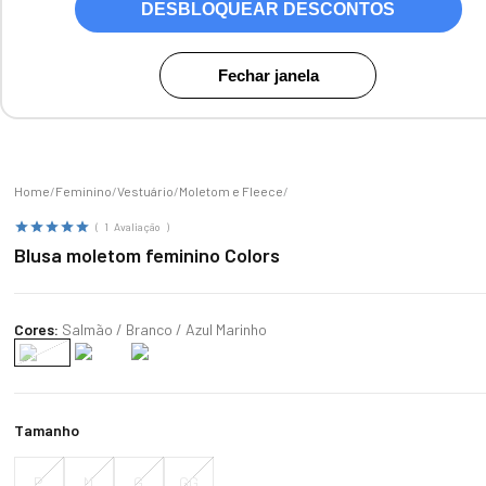
DESBLOQUEAR DESCONTOS
Fechar janela
Zoom
Feminino
Vestuário
Moletom e Fleece
1
Avaliação
Blusa moletom feminino Colors
Cores:
Salmão / Branco / Azul Marinho
Tamanho
P
M
G
GG