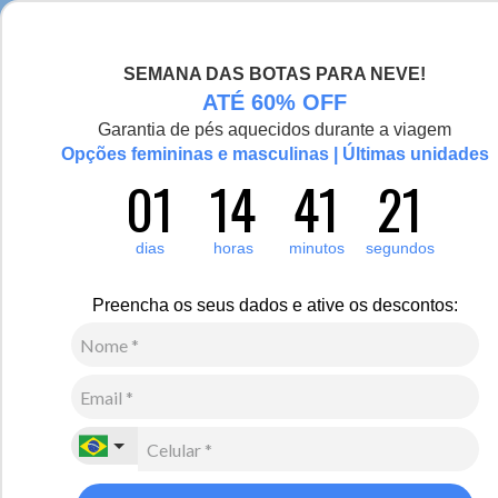
Seja bem-vinda(o), Viajante de Inverno!
SEMANA DAS BOTAS PARA NEVE!
0
ATÉ 60% OFF
Garantia de pés aquecidos durante a viagem
Vídeo
Opções femininas e masculinas | Últimas unidades
01
14
41
20
dias
horas
minutos
segundos
Preencha os seus dados e ative os descontos: