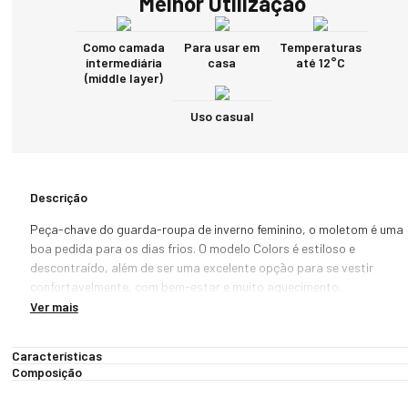
Melhor Utilização
Como camada
Para usar em
Temperaturas
intermediária
casa
até 12°C
(middle layer)
Uso casual
Descrição
Peça-chave do guarda-roupa de inverno feminino, o moletom é uma 
boa pedida para os dias frios. O modelo Colors é estiloso e 
descontraído, além de ser uma excelente opção para se vestir 
confortavelmente, com bem-estar e muito aquecimento.

Ver mais
Este produto é a escolha certa para seus momentos de descanso, 
composições casuais para o dia a dia ou, até mesmo, atividades 
Características
esportivas em dias de frio ameno ou moderado. Básico e essencial 
Composição
para diversos momentos e ocasiões, pode ser utilizado como 
primeira e única camada durante a meia-estação ou como camada 