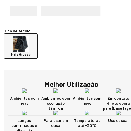
Tipo de tecido
Mais Grosso
Melhor Utilização
Ambientes com
Ambientes com
Ambientes sem
Em contato
neve
oscilação
neve
direto com a
térmica
pele (base laye
Longas
Para usar em
Temperaturas
Uso casual
caminhadas e
casa
até -30°C
dia a dia