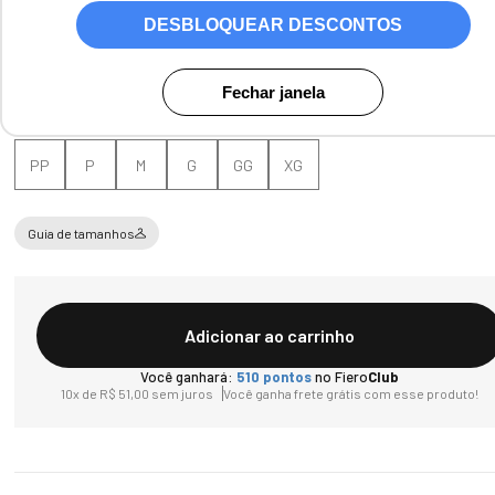
Cores:
Preto
DESBLOQUEAR DESCONTOS
Fechar janela
Tamanho
PP
P
M
G
GG
XG
Guia de tamanhos
Adicionar ao carrinho
Você ganhará:
510
pontos
no Fiero
Club
10
x de
R$
51
,
00
sem juros
Você ganha frete grátis com esse produto!