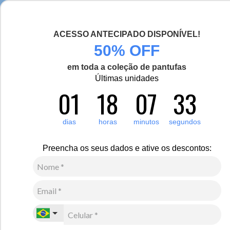
Chegou a nova coleção Alma Viajante, conheça aqui
ACESSO ANTECIPADO DISPONÍVEL!
0
50% OFF
Zoom
em toda a coleção de pantufas
Últimas unidades
01
18
07
33
Feminino
Vestuário
Blusa Segunda Pele Térmica
1
Avaliação
dias
horas
minutos
segundos
Blusa Segunda Pele Térmica Feminina inverno e
neve Original Regular Fit
Preencha os seus dados e ative os descontos:
R$
510
,
00
10
x de
R$
51
,
00
sem juros
Ver Parcelas
(5% OFF no PIX/Boleto)