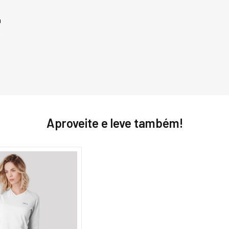
A 2ª Pele já tem 
para compor um c
m
proteger do frio. 
expele a umidade d
proporcionando alt
m
Quando o objetivo 
o uso da Segunda P
a temperatura do 
conforto térmico p
aproveitar e curtir
também está na açã
Aproveite e leve também!
evitar odores e out
m
protege o corpo con
Modelagem Regular 
A modelagem de ro
m
variar muito já qu
do guarda-roupa e
peças de roupas. A
relacionadas ao d
produto. A modelag
pessoas que busca