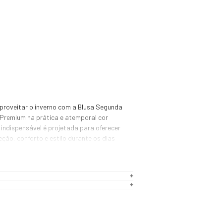
proveitar o inverno com a Blusa Segunda 
Premium na prática e atemporal cor 
indispensável é projetada para oferecer 
ão, conforto e estilo durante os dias 
nvolvida com tecido de alta tecnologia, 
ta para a primeira camada de vestimenta, 
como baselayer. Sua principal função é 
o e aquecido, criando uma barreira 
rio, vento e umidade.

 a umidade e o vapor da transpiração 
xpelidos, mantendo seu corpo seco e 