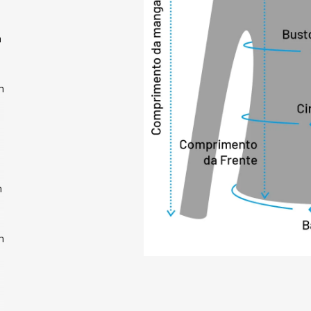
'Fiero Name', perm
peça.

m
Com um toque avel
proporciona um co
direto com a pele.
m
cada movimento, to
Segunda Pele Fiero
PRINCIPAIS CARAC
- Gola V

- Proteção UV50+

- Anti-pilling (evi
m
- Costura plana (m
- Forro com textur
- Ação Dry (ajuda a
m
- Retenção do calor
- Fiero Name (escre
* Por que usar a 
FIERO?
