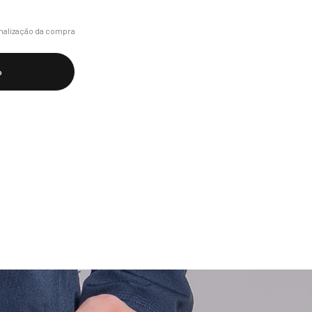
m sistema de camadas sob as demais 
 peça única, em ambientes, 
inalização da compra
siões que exijam menos proteção 
o
do:

em:

e à base de cloro

adora

eratura máxima de 110º (não passar 
 de marca).


SUSTENTABILIDADE:

o sustentável no desenvolvimento de 
ações ambientais, o tecido deste 
o de processos limpos, com a utilização 