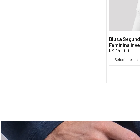
Comprimento da frente: 70 c
Ombro a ombro: 51 cm
Largura do braço: 35 cm
Comprimento da manga: 56 c
Blusa Segund
Feminina inve
Regular Fit
R$ 440,00
Selecione o t