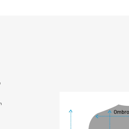
confortável mesmo 
garante que você 
concentrar no que
com a sensação de 
Além do excelente
Pele Fiero Thermo 
Com classificação 
raios ultravioleta 
escolha inteligente
ensolarados de inv
ajuda a prevenir a
garantindo que voc
m
do dia. Não import
Segunda Pele Fier
e pronta para acom
m
Apresenta um acab
Fiero é aplicada no
adicionando um toq
parte interna adi