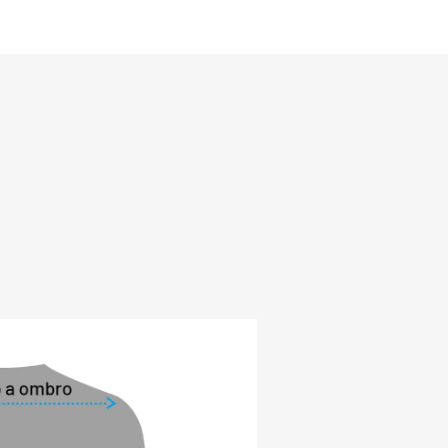
durante atividades intensas. Isso 
possa se movimentar livremente e se 
 realmente importa, sem se preocupar 
umidade ou desconforto.

 desempenho térmico, a Blusa Segunda 
Premium oferece proteção adicional. 
UV 50+, ela protege sua pele contra os 
prejudiciais do sol, tornando-a uma 
 para atividades ao ar livre em dias 
erno. A ação antibacteriana do tecido 
 formação de odores indesejados, 
ê se sinta fresco(a) e confiante ao longo 
a o quanto você se mova, a Blusa 
o Thermo Premium se mantém resistente 
panhá-la em todas as suas aventuras.

amento de alta qualidade. A marca 
 peito e na parte interna próxima à nuca, 
ue de estilo e autenticidade à peça. Na 
cionamos um termocolante chamado 