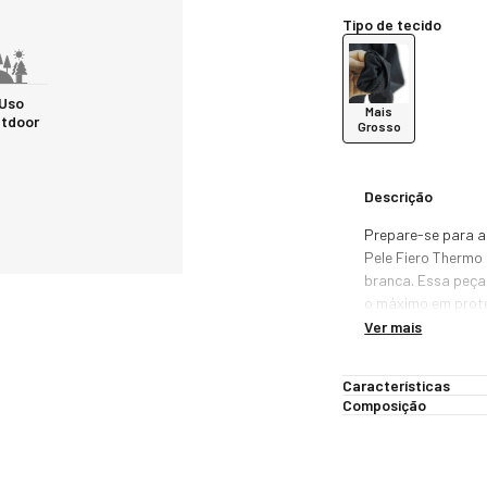
Tipo de tecido
Uso
Mais
tdoor
Grosso
Descrição
Prepare-se para a
Pele Fiero Thermo 
branca. Essa peça 
o máximo em proteç
mais gelados. Dese
Ver mais
é a escolha perfei
também conhecida 
Características
manter o corpo sec
Composição
eficiente contra o f
Graças à ação Dry,
são rapidamente e