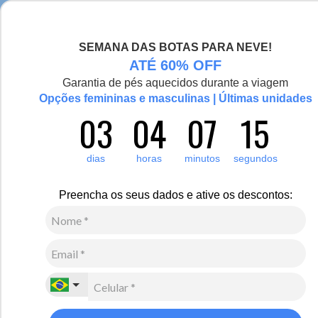
Chegou a nova coleção Alma Viajante, conheça aqui
SEMANA DAS BOTAS PARA NEVE!
0
Zoom
ATÉ 60% OFF
Garantia de pés aquecidos durante a viagem
Opções femininas e masculinas | Últimas unidades
03
04
07
15
Feminino
Calçados
Chinelos e sandálias
Novo
dias
horas
minutos
segundos
Chinelo Slide em couro ajustável La Ruta Ref.: 22402
Preencha os seus dados e ative os descontos:
R$
190
,
00
4
x de
R$
47
,
50
sem juros
Ver Parcelas
(5% OFF no PIX/Boleto)
Cores:
Verde