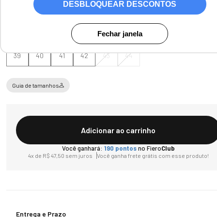
DESBLOQUEAR DESCONTOS
Tamanho
Fechar janela
39
40
41
42
43
44
Guia de tamanhos
Adicionar ao carrinho
Você ganhará:
190
pontos
no Fiero
Club
4
x de
R$
47
,
50
sem juros
Você ganha frete grátis com esse produto!