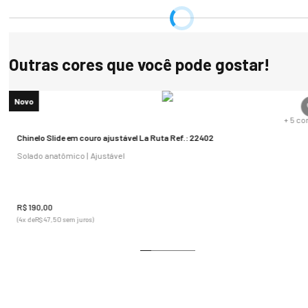
Outras cores que você pode gostar!
Novo
s
+
5
co
Chinelo Slide em couro ajustável La Ruta Ref.: 22402
Solado anatômico | Ajustável
R$
190
,
00
(
4
x de
R$
47
,
50
sem juros)