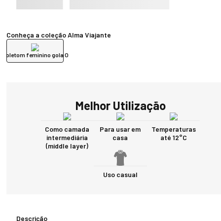
Conheça a coleção Alma Viajante
Moletom feminino gola O
Melhor Utilização
Como camada
Para usar em
Temperaturas
intermediária
casa
até 12°C
(middle layer)
Uso casual
Descrição