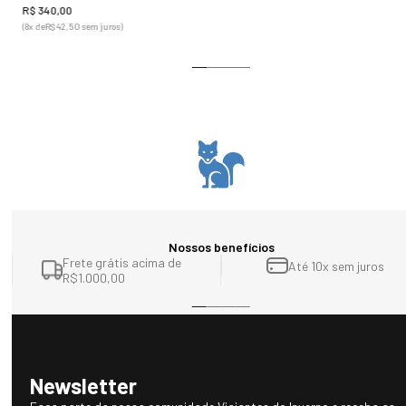
R$
340
,
00
(
8
x de
R$
42
,
50
sem juros)
Nossos benefícios
Frete grátis acima de
Até 10x sem juros
R$1.000,00
Newsletter