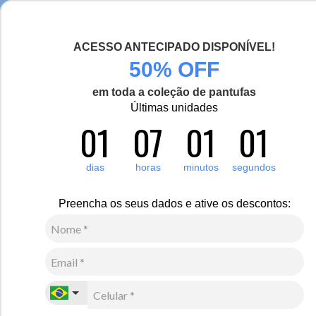
Seja bem-vinda(o), Viajante de Inverno!
ACESSO ANTECIPADO DISPONÍVEL!
0
Zoom
50% OFF
em toda a coleção de pantufas
Últimas unidades
01
07
01
00
Feminino
Vestuário
Moletom e Fleece
Novo
dias
horas
minutos
segundos
Blusa moletom feminino Alma Viajante
R$
340
,
00
Preencha os seus dados e ative os descontos:
8
x de
R$
42
,
50
sem juros
Ver Parcelas
(5% OFF no PIX/Boleto)
Cores:
Azul Celeste