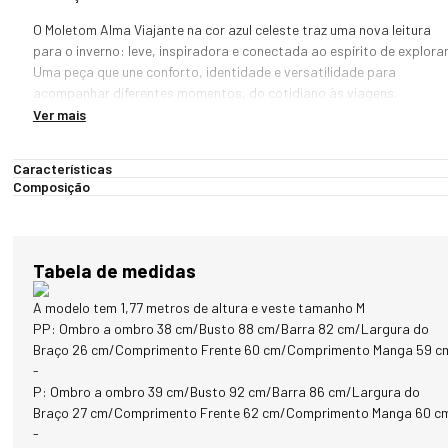
O Moletom Alma Viajante na cor azul celeste traz uma nova leitura 
para o inverno: leve, inspiradora e conectada ao espírito de explorar.
Uma peça que une conforto, identidade e versatilidade para 
acompanhar diferentes momentos, do cotidiano às viagens.

Ver mais
O destaque está no patch frontal da coleção Alma Viajante, aplicado
de forma central. Ele representa a essência da marca — movimento, 
Características
descoberta e conexão com novas paisagens — transformando o 
Composição
moletom em uma peça com significado.

A modelagem foi pensada para oferecer um caimento confortável e 
fluido, permitindo liberdade de movimento e adaptação a diferentes 
Tabela de medidas
estilos. É uma peça que funciona tanto em produções casuais quanto
em composições mais completas para o frio.

A modelo tem 1,77 metros de altura e veste tamanho M
PP: Ombro a ombro 38 cm/Busto 88 cm/Barra 82 cm/Largura do
O tecido, composto por algodão, poliéster e elastano, garante um 
Braço 26 cm/Comprimento Frente 60 cm/Comprimento Manga 59 c
equilíbrio entre maciez, durabilidade e elasticidade. O toque é suave e
-
agradável, proporcionando conforto térmico ideal para dias de frio 
P: Ombro a ombro 39 cm/Busto 92 cm/Barra 86 cm/Largura do
leve a moderado.

Braço 27 cm/Comprimento Frente 62 cm/Comprimento Manga 60 c
-