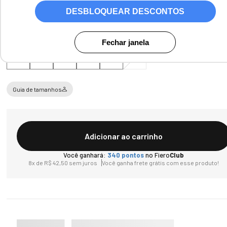
DESBLOQUEAR DESCONTOS
Tamanho
Fechar janela
PP
P
M
G
GG
XG
Guia de tamanhos
Adicionar ao carrinho
Você ganhará:
340
pontos
no Fiero
Club
8
x de
R$
42
,
50
sem juros
Você ganha frete grátis com esse produto!