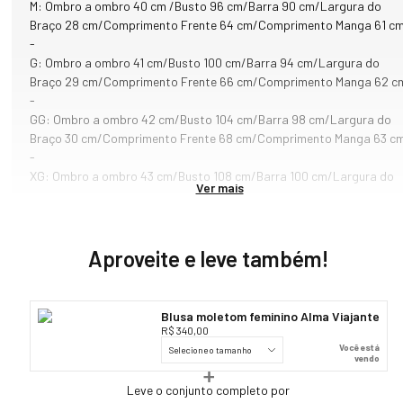
Versátil, pode ser usado como peça principal em temperaturas 
M: Ombro a ombro 40 cm /Busto 96 cm/Barra 90 cm/Largura do
amenas ou como camada intermediária em dias mais frios, 
Braço 28 cm/Comprimento Frente 64 cm/Comprimento Manga 61 c
acompanhando diferentes propostas de uso. A cor azul celeste é o 
-
grande diferencial. Um tom claro e contemporâneo, que transmite 
G: Ombro a ombro 41 cm/Busto 100 cm/Barra 94 cm/Largura do
leveza e sofisticação, além de iluminar os looks de inverno e trazer 
Braço 29 cm/Comprimento Frente 66 cm/Comprimento Manga 62 c
um contraste elegante com peças mais escuras. O Moletom Alma 
-
Viajante azul celeste é uma peça que traduz conforto com identidade.
GG: Ombro a ombro 42 cm/Busto 104 cm/Barra 98 cm/Largura do
Braço 30 cm/Comprimento Frente 68 cm/Comprimento Manga 63 c
Composição: 66% algodão, 27% poliéster, 7% elastano

-
XG: Ombro a ombro 43 cm/Busto 108 cm/Barra 100 cm/Largura do
Ver mais
Principais características do tecido utilizado no desenvolvimento 
Braço 31 cm/Comprimento Frente 68 cm/Comprimento Manga 63 cm
deste produto:

- O tecido é desenvolvido com um processo especial, o que resulta 
em um material com toque natural suave e confortável, além de uma 
Aproveite e leve também!
superfície lisa, sedosa e regular;

- Fácil manutenção;

- Excelente resistência, durabilidade e estabilidade dimensional para
Blusa moletom feminino Alma Viajante
evitar a torção durante o uso e lavagem;

R$ 340,00
- As matérias-primas e processos utilizados no desenvolvimento 
Você está
Selecione o tamanho
deste produto são inovadores e o resultado é um tecido sem 
vendo
toxicidade e biodegradável;

Leve o conjunto completo por
- Não amassa com facilidade;
