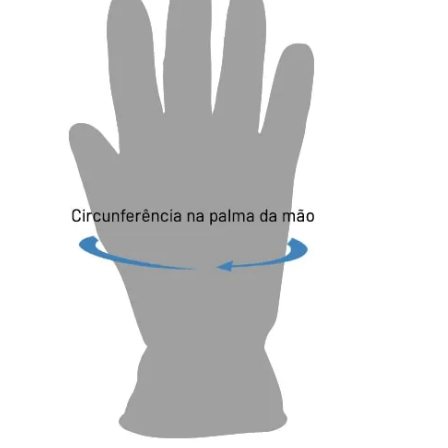
o ao ar livre ou para o dia a dia no frio 
llow Cinza é a escolha ideal para quem 
aquecimento e conforto incomparáveis!

TERÍSTICAS:

micos protegem o pulso e garantem 
orto durante todo o dia. 

rmico do forro HeatWeaver®, com toque 
pelúcia, facilita a retenção de calor 
ia, é ideal para o dia a dia e viagens de 
lico

er 

all Grade) é um laboratório 
 são realizados os testes dos  produtos 
to maior a classificação TOG, maior a 
duto manter o seu aquecimento.
