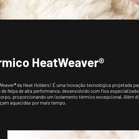
Heat Holders é um
Inglaterra. Inicia
tecidos e, com o p
desenvolver uma m
seus clientes! Após
desenvolvimento d
em 2008.  Desde e
de pares de meias
érmico HeatWeaver®
seu portfólio de p
roupas. Este cresc
admiração de seus
aquecimento, conf
Holders estejam em
eaver® da Heat Holders! É uma inovação tecnológica projetada para
inverno!
ro de felpa de alta performance, desenvolvido com fios especializ
o corpo, proporcionando um isolamento térmico excepcional. Além dis
eçam aquecidas por mais tempo.