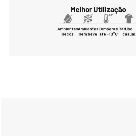
Melhor Utilização
Ambientes
Ambientes
Temperaturas
Uso
secos
sem neve
até -10°C
casual