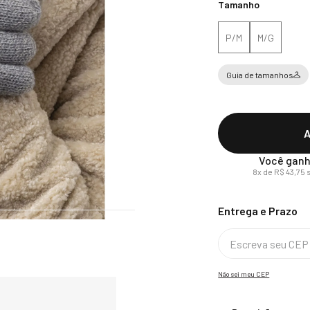
Tamanho
P/M
M/G
Guia de tamanhos
A
Você ganh
8
x de
R$
43
,
75
s
Não sei meu CEP