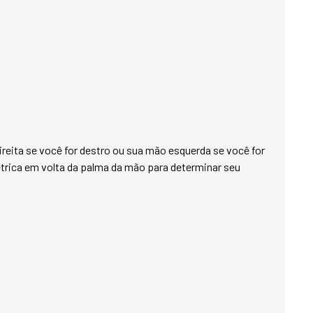
Seja para um passei
intenso, a Luva Wi
busca elegância, 
PRINCIPAIS CARAC
* Os punhos anatô
aquecimento e conf
* O isolamento té
macio e textura de 
próximo à pele.

reita se você for destro ou sua mão esquerda se você for
* Extremamente mac
rica em volta da palma da mão para determinar seu
inverno.

COMPOSIÇÃO:

Exterior: 100% Acrí
Forro: 100% Poliést
*TOG (Thermal Over
independente onde
Heat Holders. Quan
capacidade do pro