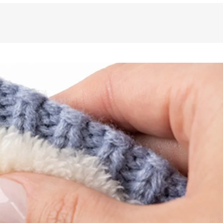
DEAL PARA:

o

 intenso

o indicamos o uso na neve.

HEAT HOLDERS e a FIERO Partners: 

e acreditamos que uma marca é feita por 
marcante, por valores prósperos e 
tilo de vida é aproveitar o inverno, curtir 
 realmente viver a vida! Sempre 
ma empresa é muito mais do que 
 mas uma união de fatores que ajudam a 
 de vida criado pela marca. A FIERO 
ento criado com o intuito de agrupar 
 levam o mesmo estilo e propósito da 
alguma forma podem fortalecer o nosso 
osso time de especialistas do frio faz uma 
 de produtos e marcas, a fim de 
e os produtos que realmente interessam 

