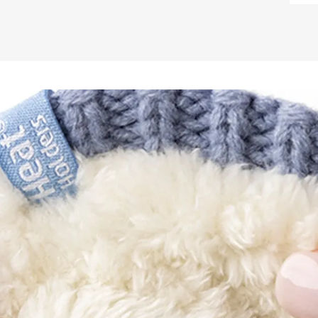
ESTE PRODUTO É I
- Uso casual urban
- Locais de inverno
- Locais secos, nã
CONHEÇA A MARCA 
Nós (FIERO) sempr
um estilo de vida 
sólidos. O nosso es
a família, viajar e
acreditamos que u
somente produtos,
fortificar o estilo
Partners é um segm
outras marcas que
FIERO, ou que de 
estilo de vida. O n
rigorosa curadoria
apresentar soment
ao nosso conceito. 