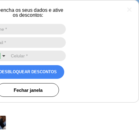
encha os seus dados e ative
os descontos:
Digite a sua busca aqui
0
 feminina Heat Holders
DESBLOQUEAR DESCONTOS
s
Fechar janela
o)