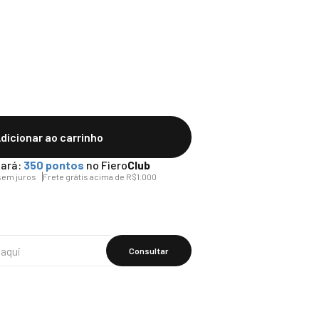
dicionar ao carrinho
ará:
350
pontos
no Fiero
Club
em juros
Frete grátis acima de R$1.000
Calcular O
Frete