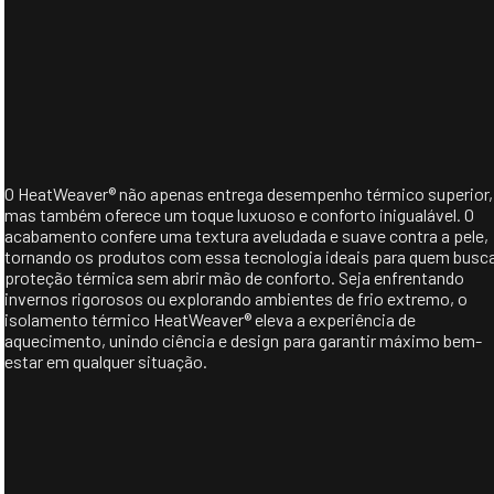
O HeatWeaver® não apenas entrega desempenho térmico superior,
mas também oferece um toque luxuoso e conforto inigualável. O
acabamento confere uma textura aveludada e suave contra a pele,
tornando os produtos com essa tecnologia ideais para quem busc
proteção térmica sem abrir mão de conforto. Seja enfrentando
invernos rigorosos ou explorando ambientes de frio extremo, o
isolamento térmico HeatWeaver® eleva a experiência de
aquecimento, unindo ciência e design para garantir máximo bem-
estar em qualquer situação.