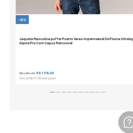
-15%
Jaqueta Masculina puffer Puerto Varas Impermeável De Pluma Ultralig
Alpine Pro Com Capuz Removível
R$ 1.176,00
R$ 1.384,00
(10
x de
R$ 117,60
sem juros)