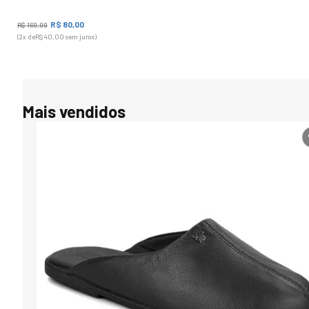
R$
80
,
00
R$
160
,
00
(
2
x de
R$
40
,
00
sem juros)
Mais vendidos