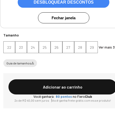
DESBLOQUEAR DESCONTOS
Cores:
Rose
Fechar janela
Tamanho
Ver mais 3
22
23
24
25
26
27
28
29
Guia de tamanhos
Adicionar ao carrinho
Você ganhará:
80
pontos
no Fiero
Club
2
x de
R$
40
,
00
sem juros
Você ganha frete grátis com esse produto!