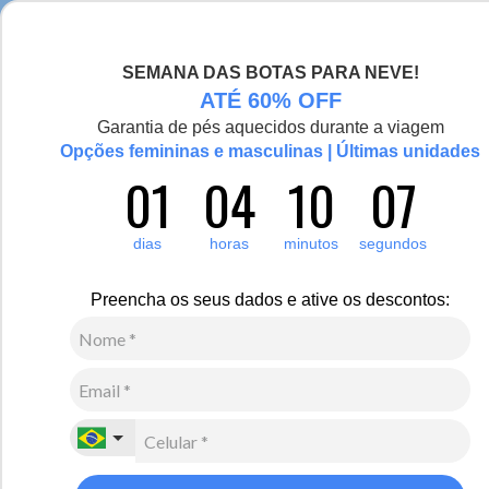
anhe pontos no Fiero Club
Seja bem-vinda(o), Via
SEMANA DAS BOTAS PARA NEVE!
0
ATÉ 60% OFF
Zoom
Garantia de pés aquecidos durante a viagem
Vídeo
Opções femininas e masculinas | Últimas unidades
01
04
10
06
Infantil
Calçados
Pantufas
dias
horas
minutos
segundos
-50%
Pantufa Infantil Floppy quentinha para o inverno em
Preencha os seus dados e ative os descontos:
lã sintética Ref.:21815
R$
160
,
00
R$
80
,
00
2
x de
R$
40
,
00
sem juros
Ver Parcelas
(5% OFF no PIX/Boleto)