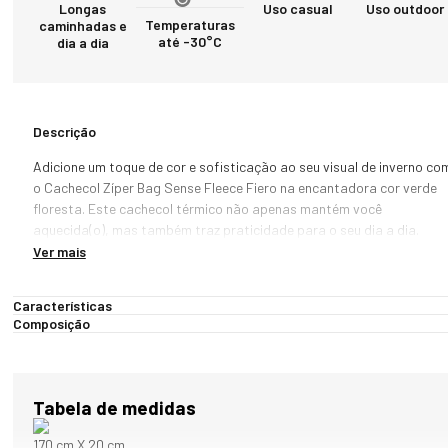
Longas
Uso casual
Uso outdoor
Temperaturas
caminhadas e
até -30°C
dia a dia
Descrição
Adicione um toque de cor e sofisticação ao seu visual de inverno com
o Cachecol Zíper Bag Sense Fleece Fiero na encantadora cor verde 
floresta. Este cachecol térmico não apenas mantém você 
aquecida(o), mas também traz praticidade para o seu dia a dia.

Ver mais
Feito com tecido de alta tecnologia, o Cachecol Zíper Bag Fiero é 
leve, quente e possui um toque macio e confortável. A dupla camada 
Características
proporciona excelente isolamento térmico, ajudando a manter o 
Composição
calor próximo ao corpo. O design inclui um bolso com zíper na parte 
inferior, perfeito para guardar itens essenciais como dinheiro, 
passaporte e celular de forma segura e acessível. Além disso, ele não
amassa e tem secagem rápida, tornando-o ideal para o uso diário e 
Tabela de medidas
viagens.

170 cm X 20 cm