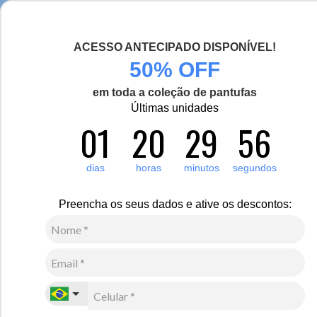
Chegou a nova coleção Alma Viajante, conheça aqui
ACESSO ANTECIPADO DISPONÍVEL!
0
50% OFF
em toda a coleção de pantufas
Vídeo
Últimas unidades
01
20
29
55
dias
horas
minutos
segundos
Preencha os seus dados e ative os descontos: