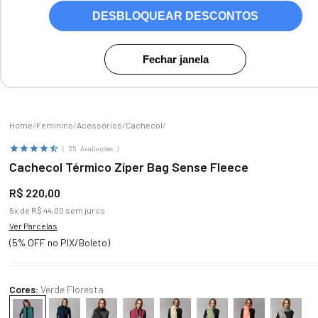
DESBLOQUEAR DESCONTOS
Zoom
Fechar janela
Feminino
Acessórios
Cachecol
35
Avaliações
Cachecol Térmico Zíper Bag Sense Fleece
R$
220
,
00
5
x de
R$
44
,
00
sem juros
Ver Parcelas
(5% OFF no PIX/Boleto)
Cores:
Verde Floresta