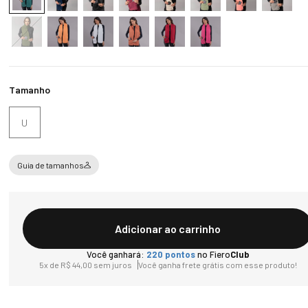
Tamanho
U
Guia de tamanhos
Adicionar ao carrinho
Você ganhará:
220
pontos
no Fiero
Club
5
x de
R$
44
,
00
sem juros
Você ganha frete grátis com esse produto!