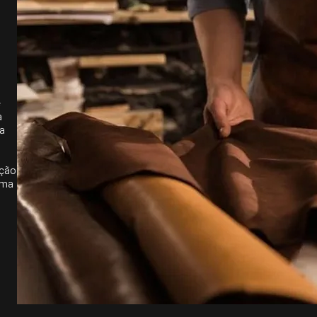
é
a
 a
ação
uma