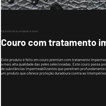
Resistente à umidade e neve
Couro com tratamento i
Este produto é feito em couro premium com tratamento impermeabil
a mais alta qualidade das peles selecionadas. Este couro passa po
de substâncias impermeabilizantes que penetram profundamente nas
um produto que oferece proteção duradoura contra as intempérie