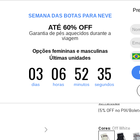
Lançamento! Artic Pro: O casaco mais quente que já fizemos. Conheça agor
Pre
SEMANA DAS BOTAS PARA NEVE
Marcas convidadas
Promoções
Destaques
Sobre nós
ATÉ 60% OFF
Garantia de pés aquecidos durante a
viagem
Termos mais buscados
1
º
artic pro
Opções femininas e masculinas
Bota Infantil
2
º
Últimas unidades
pantufa
Runny Flakes
03
06
52
32
3
º
grenoble
Ref.:21406
4
º
bota forrada
1
A
dias
horas
minutos
segundos
R$
560
,
00
5
º
polar extreme 5 1
10
x de
R$
56
,
00
sem jur
Ver Parcelas
(5% OFF no PIX/Bolet
Cores:
Off White