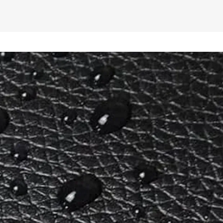
ita resistência à umidade e mais 
ce: Cadarço com ponteira ajustável, 
is isolamento térmico e conforto, 
nto frio entre através do cano.