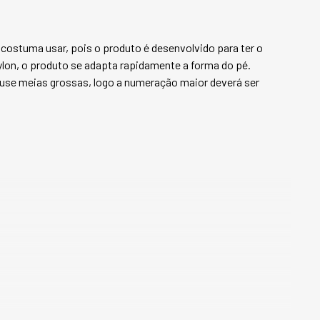
sua panturrilha. E
de frio extremo, i
do cano da bota. E
stuma usar, pois o produto é desenvolvido para ter o 
pode usar a bota s
lon, o produto se adapta rapidamente a forma do pé. 
dando um aspecto m
e meias grossas, logo a numeração maior deverá ser 
LINHA RUNNY: A pr
toque de esportivi
casual. Feitos com
os calçados Runny v
PRINCIPAIS CARAC
* Forro 100% em lã
(cano, pé e palmil
* Sola segura e co
antiderrapante, fe
proporcionando muit
segurança.

* Materiais resiste
feito em nylon imp
revestido com esp