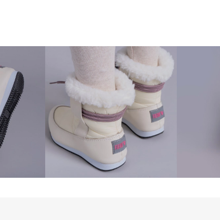
impermeável off wh
flexibilidade e res
as crianças, que p
durabilidade em seu
Para adicionar um 
um cordão bicolor 
ajustar a pressão
térmica adicional 
também é revestid
proporcionando um
manter os pés das c
A proteção térmic
de inverno infantil
é 100% em lã sintét
garantindo que os
aquecidos por mais
EXCLUSIVO ANATO
cadarço na cor ros
proporcionando um