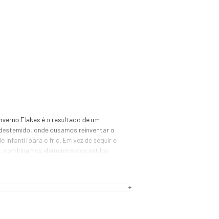
inverno Flakes é o resultado de um 
 destemido, onde ousamos reinventar o 
 infantil para o frio. Em vez de seguir o 
l, combinamos elementos dos estilos 
, criando um calçado que oferece 
o o dia e um visual versátil.

lakes é inspirado nos clássicos 
s, proporcionando leveza e flexibilidade 
 pequenos. O cabedal em nylon 