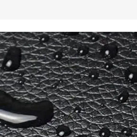
proporcionando mu
proteção térmica.

* Anatomic Shoela
proporcionando ma
impedindo que o ve