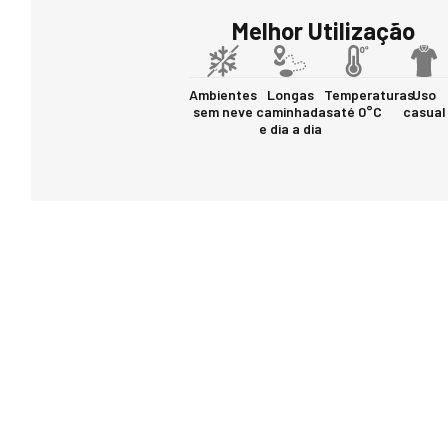
Melhor Utilização
Ambientes
Longas
Temperaturas
Uso
sem neve
caminhadas
até 0°C
casual
e dia a dia