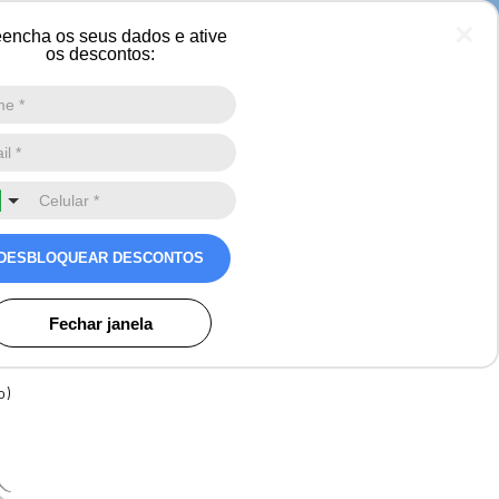
a
encha os seus dados e ative
os descontos:
Digite a sua busca aqui
0
 quente para o inverno
 Kids em lã sintética
DESBLOQUEAR DESCONTOS
valiação
Fechar janela
os
o)