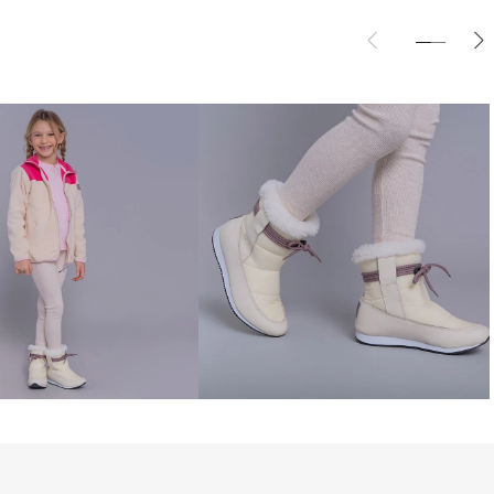
ite e couro proporciona leveza, 
istência. Essa combinação é perfeita para 
recisam de liberdade de movimento e 
s calçados.

toque único e divertido, a bota possui 
funcional no cano. Esse detalhe permite 
 do cano, oferecendo uma proteção 
e aumentando o conforto. O cano 
o com espuma de densidade média, 
 toque macio e acolhedor, ideal para 
rianças quentes e confortáveis.

a é um aspecto crucial para um calçado 
, e a bota Flakes não decepciona. O forro 
ica, cobrindo o cano, o pé e a palmilha, 
 pés das crianças permaneçam 
 tempo, mesmo nos dias mais frios.

MIC SHOELACE: Este produto tem um 
a/cinza com ponteira ajustável, 
 ajuste anatômico perfeito da bota na 