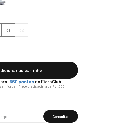
31
32
dicionar ao carrinho
ará:
560
pontos
no Fiero
Club
sem juros
Frete grátis acima de R$1.000
Calcular O
Frete