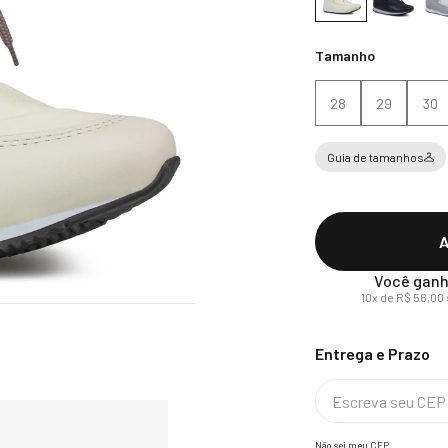
Tamanho
28
29
30
Guia de tamanhos
A
Você ganh
10
x de
R$
56
,
00
Não sei meu CEP