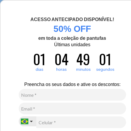
Seja bem-vinda(o), Viajante de Inverno!
ACESSO ANTECIPADO DISPONÍVEL!
0
Zoom
50% OFF
em toda a coleção de pantufas
Últimas unidades
01
04
49
01
Feminino
Calçados
Sapatênis
Tênis Feminino de inverno Urban Sneaky em couro
dias
horas
minutos
segundos
Ref.:21103
R$
470
,
00
Preencha os seus dados e ative os descontos:
10
x de
R$
47
,
00
sem juros
Ver Parcelas
(5% OFF no PIX/Boleto)
Cores:
Café