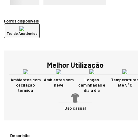
Forros disponíveis
Tecido Anatômico
Melhor Utilização
Ambientes com
Ambientes sem
Longas
Temperatura
oscilação
neve
caminhadas e
até 5°C
térmica
dia a dia
Uso casual
Descrição