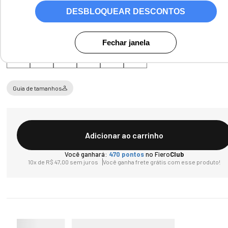
DESBLOQUEAR DESCONTOS
Tamanho
Fechar janela
34
35
36
37
38
39
Guia de tamanhos
Adicionar ao carrinho
Você ganhará:
470
pontos
no Fiero
Club
10
x de
R$
47
,
00
sem juros
Você ganha frete grátis com esse produto!