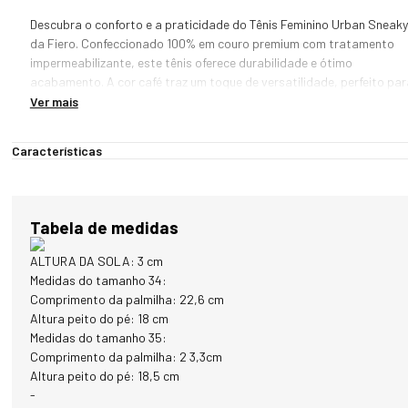
Descubra o conforto e a praticidade do Tênis Feminino Urban Sneaky 
da Fiero. Confeccionado 100% em couro premium com tratamento 
impermeabilizante, este tênis oferece durabilidade e ótimo 
acabamento. A cor café traz um toque de versatilidade, perfeito para
combinar com diversas opções de vestuário.

Ver mais
Para garantir proteção adicional, o couro recebeu um tratamento 
Características
impermeabilizante, mantendo seus pés mais secos em várias 
condições climáticas. O interior é forrado com tecido anatômico, 
proporcionando um ajuste perfeito e respirabilidade.

Tabela de medidas
A palmilha acolchoada do Urban Sneaky oferece suporte e conforto 
durante todo o dia, tornando este tênis ideal para longas 
ALTURA DA SOLA: 3 cm
caminhadas e uso diário. O solado é extremamente leve e confortável.
Medidas do tamanho 34:
Comprimento da palmilha: 22,6 cm
Seja para um dia agitado na cidade ou um passeio casual, o Tênis 
Altura peito do pé: 18 cm
Feminino Urban Sneaky da Fiero é a escolha perfeita para quem 
Medidas do tamanho 35:
busca estilo, conforto e funcionalidade.
Comprimento da palmilha: 2 3,3cm
Altura peito do pé: 18,5 cm
-