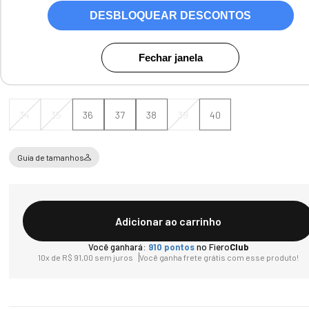
DESBLOQUEAR DESCONTOS
Cores:
Café
Fechar janela
Tamanho
34
35
36
37
38
39
40
Guia de tamanhos
Adicionar ao carrinho
Você ganhará:
910
pontos
no Fiero
Club
10
x de
R$
91
,
00
sem juros
Você ganha frete grátis com esse produto!