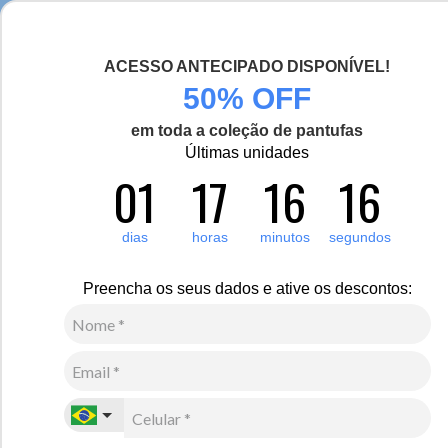
Chegou a nova coleção Alma Viajante, conheça aqui
ACESSO ANTECIPADO DISPONÍVEL!
0
Zoom
50% OFF
em toda a coleção de pantufas
Vídeo
Últimas unidades
01
17
16
16
Feminino
Calçados
Botas
-10%
dias
horas
minutos
segundos
Bota feminina rasteira Fernie forrada em lã sintética
Ref.:23662
Preencha os seus dados e ative os descontos:
R$
1
.
016
,
00
R$
910
,
00
10
x de
R$
91
,
00
sem juros
Ver Parcelas
(5% OFF no PIX/Boleto)