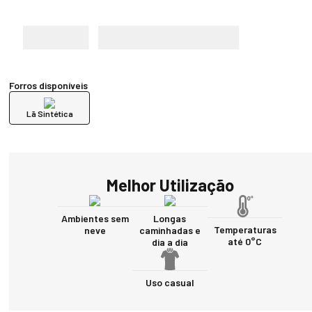
Forros disponíveis
Lã Sintética
Melhor Utilização
Ambientes sem
Longas
Temperaturas
neve
caminhadas e
até 0°C
dia a dia
Uso casual