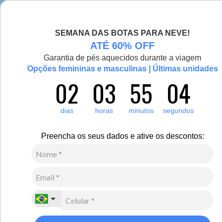
Chegou a nova coleção Alma Viajante, conheça aqui
SEMANA DAS BOTAS PARA NEVE!
0
ATÉ 60% OFF
Garantia de pés aquecidos durante a viagem
Vídeo
Opções femininas e masculinas | Últimas unidades
02
03
55
03
dias
horas
minutos
segundos
Preencha os seus dados e ative os descontos: