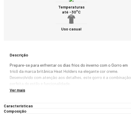
Temperaturas
até -30°C
Uso casual
Descrição
Prepare-se para enfrentar os dias frios do inverno com o Gorro em 
tricô da marca britânica Heat Holders na elegante cor creme. 
Desenvolvido com atenção aos detalhes, este gorro é a combinação 
perfeita de estilo e funcionalidade.

Ver mais
Feito com fio térmico respirável e isolamento térmico avançado, o 
gorro mantém sua cabeça quente e protegida mesmo nas condições
Características
mais rigorosas. O forro em textura de pelúcia proporciona um toque 
Composição
suave e agradável, além de reter o calor de forma eficiente. O 
acabamento premium confere um ajuste confortável e seguro, 
mantendo o gorro no lugar durante todas as suas atividades ao ar 