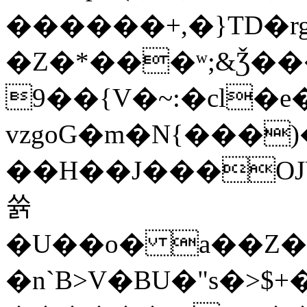
������+,�}TD�r
�Z�*���ʷ;&Ǯ�
9��{V�~:�cl�e
vzgoG�m�N{���)
��H��J���OJU
쓝
�U��o� a��Z��F�5΋��Ս
�n`B>V�BU�"s�>$