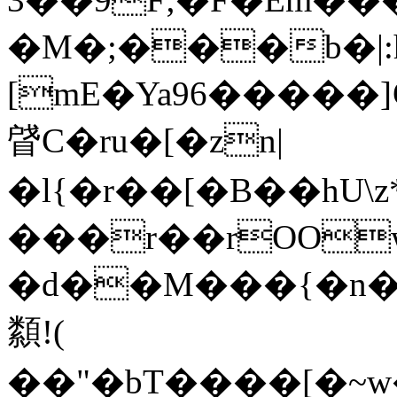
�M�;���b�|
[mE�Ya96�����]
䁉C�ru�[�zn|
�l{�r��[�B��hU\
���r��rOO
�d��M���{�n�W�6���B����
纇!(
��"�bT����[�~w���ݾ�