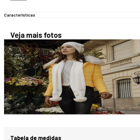
aquecida e confortável. Com aplicações exclusivas da Fiero e 
pompons, é uma peça única e versátil, perfeita para combinar com 
Características
looks de inverno elegantes. Mantenha-se aquecida neste inverno com
o cachecol Shiny Snow Fox off white com dourado.

Veja mais fotos
IDEAL PARA: Uso urbano e temperaturas de até -10°C.

CARACTERÍSTICAS:

- Tamanho único

- Feminino

- Linha Tricô Premium

- Modelo Shiny Snow Fox

COMPOSIÇÃO:

- 89% acrílico/ 7% viscose/ 4% poliamida/ 2% poliéster/ 1% elastano

ESSE PRODUTO POSSUI SELO GHG PROTOCOL E CARBONO ZERO:

A matéria-prima deste produto conta com uma avaliação criteriosa 
para proporcionar qualidade, resistência, durabilidade e conforto. 
Além disso, há um grande cuidado com a preservação do meio 
ambiente e os impactos ambientais, envolvendo atividades que 
Tabela de medidas