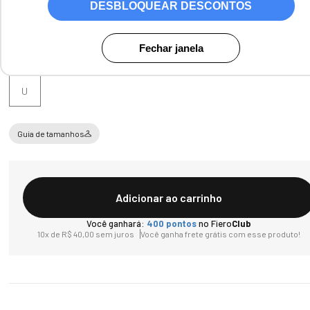
DESBLOQUEAR DESCONTOS
Fechar janela
Tamanho
U
Guia de tamanhos
Adicionar ao carrinho
Você ganhará:
400
pontos
no Fiero
Club
10
x de
R$
40
,
00
sem juros
Você ganha frete grátis com esse produto!