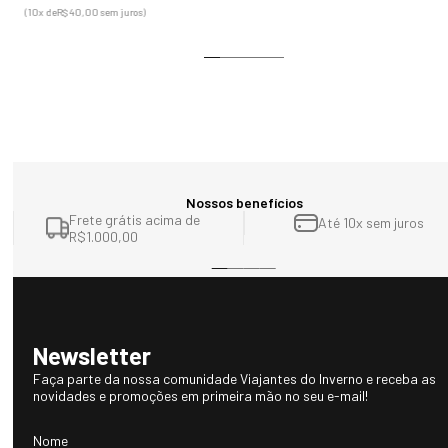
(
10
x de
R$
40
,
00
sem juros)
Mais vendidos
-40%
Bota feminina rasteira forrada em lã natural New Vancouver Ref.:2365
R$ 590,00
R$ 990,00
(10
x de
R$ 59,00
sem juros)