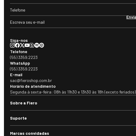
Sugestões dos Viajantes
-15%
Jaqueta Masculina puffer Puerto Varas Impermeável De Pluma Ultralig
Alpine Pro Com Capuz Removível
R$ 1.176,00
R$ 1.384,00
(10
x de
R$ 117,60
sem juros)