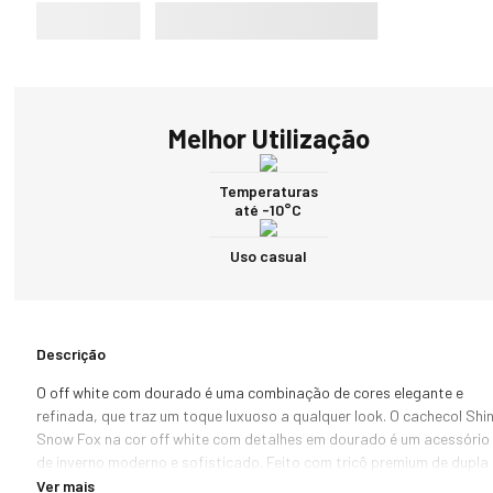
Melhor Utilização
Temperaturas
até -10°C
Uso casual
Descrição
O off white com dourado é uma combinação de cores elegante e 
refinada, que traz um toque luxuoso a qualquer look. O cachecol Shin
Snow Fox na cor off white com detalhes em dourado é um acessório 
de inverno moderno e sofisticado. Feito com tricô premium de dupla 
camada, proporciona ótimo isolamento térmico, mantendo você 
Ver mais