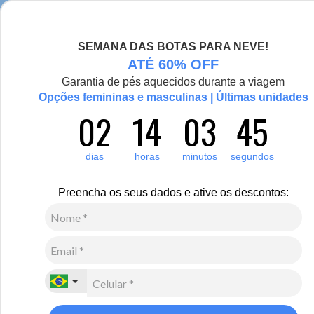
Seja bem-vinda(o), Viajante de Inverno!
SEMANA DAS BOTAS PARA NEVE!
0
Zoom
ATÉ 60% OFF
Garantia de pés aquecidos durante a viagem
Vídeo
Opções femininas e masculinas | Últimas unidades
02
14
03
44
Feminino
Acessórios
Cachecol
16
Avaliações
dias
horas
minutos
segundos
Cachecol Feminino Shiny Snow Fox Pompom Tricô
Premium
Preencha os seus dados e ative os descontos:
R$
400
,
00
10
x de
R$
40
,
00
sem juros
Ver Parcelas
(5% OFF no PIX/Boleto)
Cores:
Off White